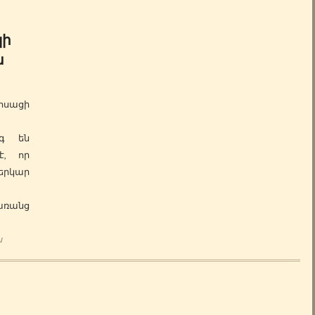
պի
ն
ոսացի
թթ.)
ագ են
է, որ
երկար
առանց
ն