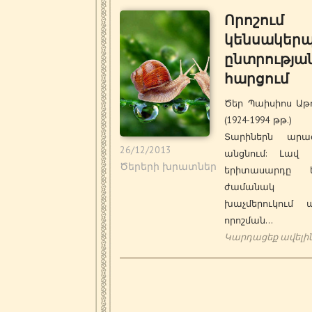
Որոշում
կենսակեր
ընտրությա
հարցում
Ծեր Պաիսիոս Աթ
(1924-1994 
Տարիներն ար
26/12/2013
անցնում: Լավ 
Ծերերի խրատներ
երիտասարդը 
ժամանակ
խաչմերուկում 
որոշման…
Կարդացեք ավելի