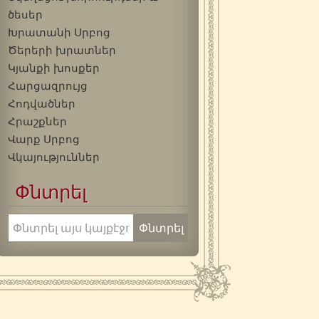
ծեսեր
Խրատանի Սրբոց
Ծերերի խրատներ
Կյանքի խոսքեր
Հարցազրույց
Հոդվածներ
Հրաշքներ
Վարք Սրբոց
Վկայություններ
Փնտրել