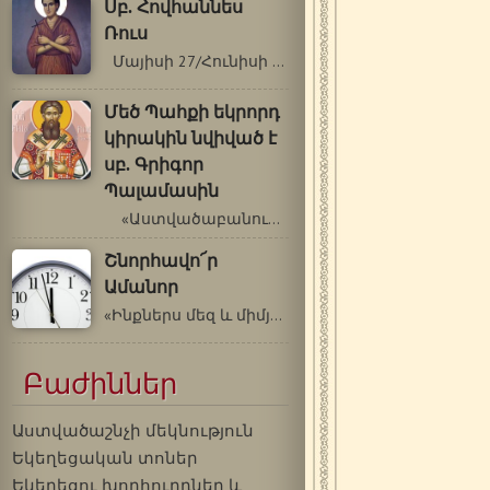
Սբ. Հովհաննես
Ռուս
Մայիսի 27/Հունիսի 9 Սբ. Հովհաննես…
Մեծ Պահքի եկրորդ
կիրակին նվիված է
սբ. Գրիգոր
Պալամասին
«Աստվածաբանությունն ամբողջանում…
Շնորհավո՜ր
Ամանոր
«Ինքներս մեզ և միմյանց և մեր ողջ կյանքը…
Բաժիններ
Աստվածաշնչի մեկնություն
Եկեղեցական տոներ
Եկեղեցու խորհուրդներ և