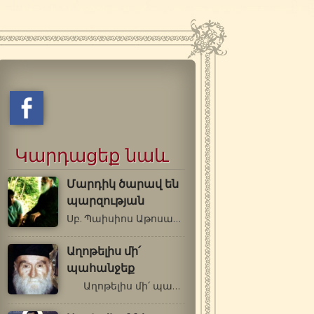
Կարդացեք նաև
Մարդիկ ծարավ են
պարզության
Սբ. Պաիսիոս Աթոսացի Լավն այն է, որ…
Աղոթելիս մի՛
պահանջեք
Աղոթելիս մի՛ պահանջեք… …