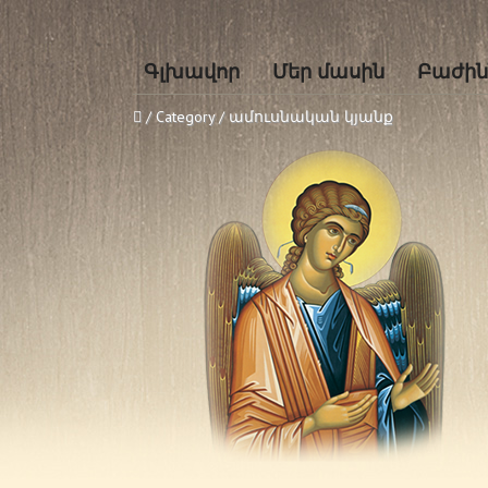
Գլխավոր
Մեր մասին
Բաժին
/ Category / ամուսնական կյանք