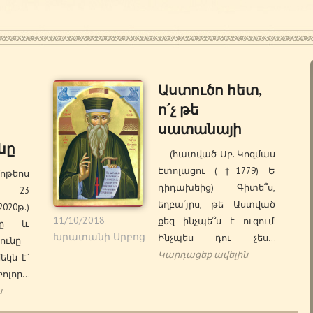
Աստուծո հետ,
ո՛չ թե
սատանայի
նը
(հատված Սբ. Կոզմաս
Էտոլացու (†1779) Ե
թեոս
դիդախեից) Գիտե՞ս,
† 23
եղբա՛յրս, թե Աստված
20թ.)
11/10/2018
քեզ ինչպե՞ս է ուզում:
քը և
Խրատանի Սրբոց
Ինչպես դու չես…
յունը
Կարդացեք ավելին
եկն է`
լոր…
ն