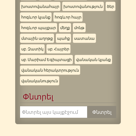
խոստովանահայր
խոստովանություն
ծեր
հոգևոր կյանք
հոգևոր հայր
հոգևոր պայքար
մեղք
մոնթ
մտային աղոթք
պահք
սատանա
սբ. Զատիկ
սբ. Հայրեր
սբ. Մարիամ Եգիպտացի
վանական կյանք
վանական հերակտրություն
վանականություն
Փնտրել