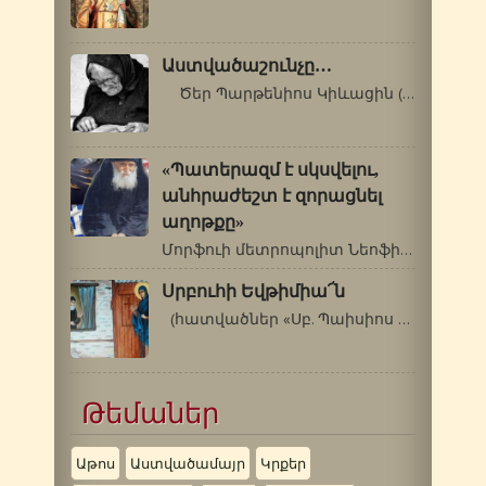
Աստվածաշունչը…
Ծեր Պարթենիոս Կիևացին (1792-1855 թթ.)…
«Պատերազմ է սկսվելու,
անհրաժեշտ է զորացնել
աղոթքը»
Մորֆուի մետրոպոլիտ Նեոֆիտոսը Սբ.Պաիսիոս…
Սրբուհի Եվթիմիա՜ն
(հատվածներ «Սբ. Պաիսիոս Աթոսացու…
Թեմաներ
Աթոս
Աստվածամայր
Կրքեր