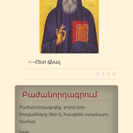
<--Հետ գնալ
Բաժանորդագրում
Բաժանորդագրվեք` բոլոր նոր
հոդվածները Ձեր էլ. հասցեին ստանալու
համար
Email