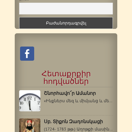
Հետաքրքիր
հոդվածներ
Շնորհավո՜ր Ամանոր
«Ինքներս մեզ և միմյանց և մեր ողջ կյանքը…
Սբ. Տիքոն Զադոնսկացի
(1724- 1783 թթ.) Աղոթքի մասին Ամեն ժամ…