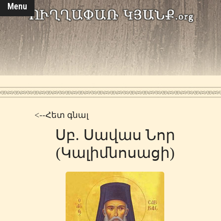
Menu
<--Հետ գնալ
Սբ. Սավաս Նոր
(Կալիմնոսացի)