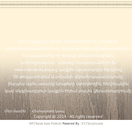
Սույն կայքում առկա հոդվածների եւ նյութերի
վերահրապարակումն ու վերարտադրումը թույլատրվում
են պայմանով, որ դրանք վերարտադրվեն
ամբողջությամբ` առանց հապավումների եւ
www.orthodoxkyanq.org
կայքին պարտադիր հղումով:
Չի թույլատրվում մասնակի վերահրապարակումը,
ինչպես նաեւ առանց նյութերը ստեղծողին, հեղինակին
կամ սկզբնաղբյուր-կայքին հղում տալու վերարտադրումը:
Մեր մասին
Հետադարձ կապ
Copyright © 2014 - All rights reserved
WP2Social Auto Publish
Powered By :
XYZScripts.com