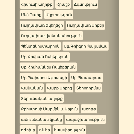
Հիսուսի աղոթք
Հրաշք
Ճգնություն
Մեծ Պահք
Մկրտություն
Ուղղափառ Եկեղեցի
Ուղղափառ Սրբեր
Ուղղափառ վանականություն
Պենտեկոստարիոն
Սբ. Գրիգոր Պալամաս
Սբ. Հովհան Ոսկեբերան
Սբ. Հովհաննես Ոսկեբերան
Սբ. Պաիսիոս Աթոսացի
Սբ. Պատարագ
Վանական
Վարք Սրբոց
Տերողորմյա
Տերունական աղոթք
Քրիստոսի Մարմին և Արյուն
աղոթք
ամուսնական կյանք
ապաշխարություն
դժոխք
դևեր
եսասիրություն