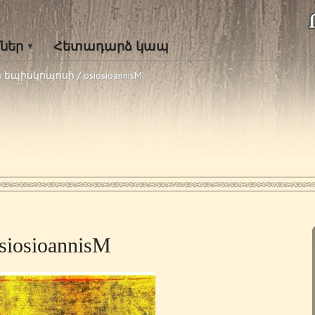
ներ
Հետադարձ կապ
յի եպիսկոպոսի
/
osiosioannisM
siosioannisM