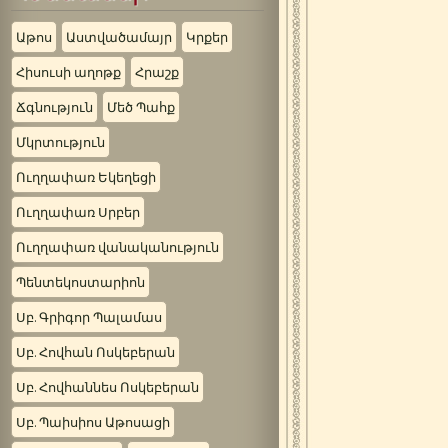
Աթոս
Աստվածամայր
Կրքեր
Հիսուսի աղոթք
Հրաշք
Ճգնություն
Մեծ Պահք
Մկրտություն
Ուղղափառ Եկեղեցի
Ուղղափառ Սրբեր
Ուղղափառ վանականություն
Պենտեկոստարիոն
Սբ. Գրիգոր Պալամաս
Սբ. Հովհան Ոսկեբերան
Սբ. Հովհաննես Ոսկեբերան
Սբ. Պաիսիոս Աթոսացի