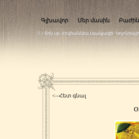
Գլխավոր
Մեր մասին
Բաժին
/
Տոն սբ. Հովհաննես Լռակյացի` Կոլոնիա
<--Հետ գնալ
o