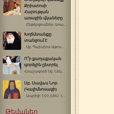
Քրիստոսի
Հարության
առաջին վկաները
Ընթերցումներ. Առաք.: Գործք 6. 1-7:…
Խղճմտանքը
տանջում է
Սբ. Պաիսիոս Աթոսացի Ֆրանսիայում,…
Ո՞ր քաղաքական
գործչին ընտրել
Հրաշագործ Սբ. Նեկտարիոս Պենդապոլսեցի…
Սբ. Սավաս Նոր
(Կալիմնոսացի)
Ապրիլի 7/20 (1862-1948թթ.) Սբ. Սավասը…
Թեմաներ