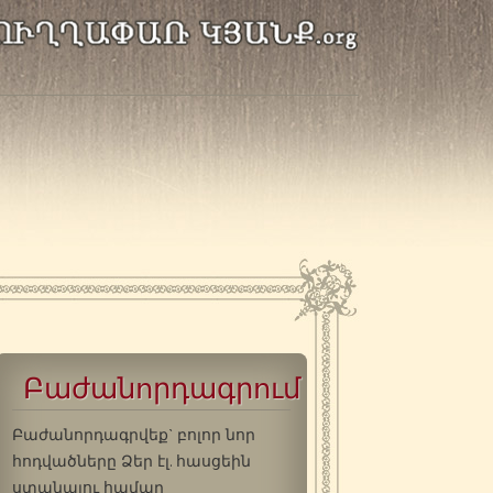
Բաժանորդագրում
Բաժանորդագրվեք` բոլոր նոր
հոդվածները Ձեր էլ. հասցեին
ստանալու համար