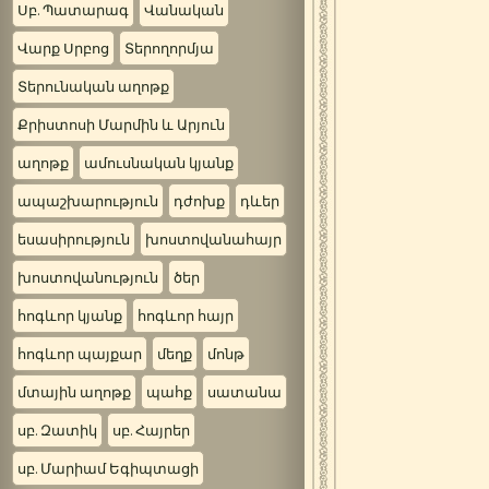
Սբ. Պատարագ
Վանական
Վարք Սրբոց
Տերողորմյա
Տերունական աղոթք
Քրիստոսի Մարմին և Արյուն
աղոթք
ամուսնական կյանք
ապաշխարություն
դժոխք
դևեր
եսասիրություն
խոստովանահայր
խոստովանություն
ծեր
հոգևոր կյանք
հոգևոր հայր
հոգևոր պայքար
մեղք
մոնթ
մտային աղոթք
պահք
սատանա
սբ. Զատիկ
սբ. Հայրեր
սբ. Մարիամ Եգիպտացի