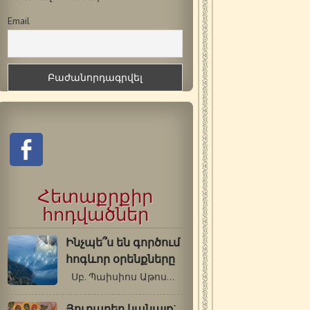
Email
Հետաքրքիր
հոդվածներ
Ինչպե՞ս են գործում
հոգևոր օրենքները
Սբ. Պաիսիոս Աթոսացի - Գե՛րոնդա,…
Յուղաբեր կանայք`