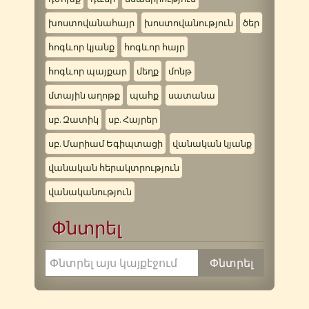
խոստովանահայր
խոստովանություն
ծեր
հոգևոր կյանք
հոգևոր հայր
հոգևոր պայքար
մեղք
մոնթ
մտային աղոթք
պահք
սատանա
սբ. Զատիկ
սբ. Հայրեր
սբ. Մարիամ Եգիպտացի
վանական կյանք
վանական հերակտրություն
վանականություն
Փնտրել