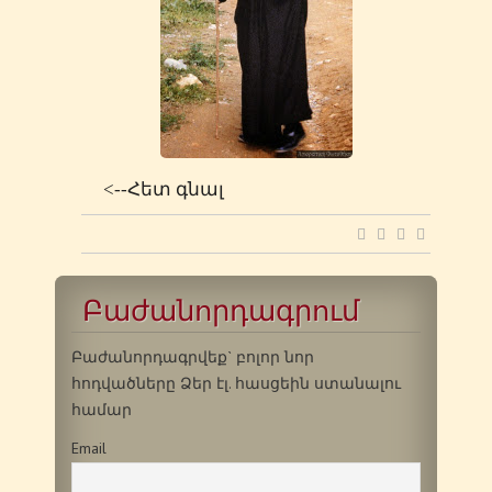
<--Հետ գնալ
Բաժանորդագրում
Բաժանորդագրվեք` բոլոր նոր
հոդվածները Ձեր էլ. հասցեին ստանալու
համար
Email