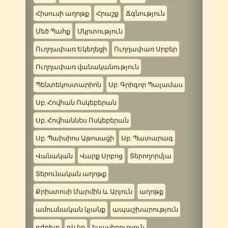
Հիսուսի աղոթք
Հրաշք
Ճգնություն
Մեծ Պահք
Մկրտություն
Ուղղափառ Եկեղեցի
Ուղղափառ Սրբեր
Ուղղափառ վանականություն
Պենտեկոստարիոն
Սբ. Գրիգոր Պալամաս
Սբ. Հովհան Ոսկեբերան
Սբ. Հովհաննես Ոսկեբերան
Սբ. Պաիսիոս Աթոսացի
Սբ. Պատարագ
Վանական
Վարք Սրբոց
Տերողորմյա
Տերունական աղոթք
Քրիստոսի Մարմին և Արյուն
աղոթք
ամուսնական կյանք
ապաշխարություն
դժոխք
դևեր
եսասիրություն