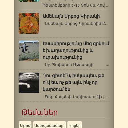
Դեկտեմբերի 3/16 Տոն սբ. Հովհաննես Լռակյացի`…
Ամենայն Սրբոց Կիրակի
Ամենայն Սրբոց Կիրակիին ԸՆդհանրական…
Եսասիրությունը մեզ զրկում
է խաղաղությունից և
ուրախությունից
Սբ. Պաիսիոս Աթոսացի …
Դու գիտե՞ս, իսկապես, թե
ո՞վ ես, ոչ թե այն, ինչ որ
կարծում ես
Ծեր Հովսեփ Իսիխաստ[1] († 1959) (հատվածներ…
Թեմաներ
Աթոս
Աստվածամայր
Կրքեր