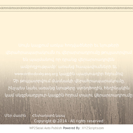
Սույն կայքում առկա հոդվածների եւ նյութերի
վերահրապարակումն ու վերարտադրումը թույլատրվում
են պայմանով, որ դրանք վերարտադրվեն
ամբողջությամբ` առանց հապավումների եւ
www.orthodoxkyanq.org
կայքին պարտադիր հղումով:
Չի թույլատրվում մասնակի վերահրապարակումը,
ինչպես նաեւ առանց նյութերը ստեղծողին, հեղինակին
կամ սկզբնաղբյուր-կայքին հղում տալու վերարտադրումը:
Մեր մասին
Հետադարձ կապ
Copyright © 2014 - All rights reserved
WP2Social Auto Publish
Powered By :
XYZScripts.com