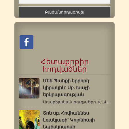
Հետաքրքիր
հոդվածներ
Մեծ Պահքի երրորդ
կիրակին` Սբ. Խաչի
երկրպագության
Առաքելական թուղթ. Եբր. 4, 14-5, 6: Ավետարան.…
Տոն սբ. Հովհաննես
Լռակյացի` Կոլոնիայի
եպիսկոպոսի