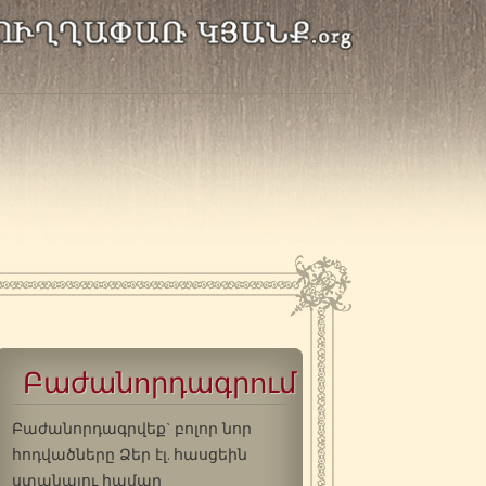
Բաժանորդագրում
Բաժանորդագրվեք` բոլոր նոր
հոդվածները Ձեր էլ. հասցեին
ստանալու համար