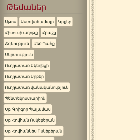
Թեմաներ
Աթոս
Աստվածամայր
Կրքեր
Հիսուսի աղոթք
Հրաշք
Ճգնություն
Մեծ Պահք
Մկրտություն
Ուղղափառ Եկեղեցի
Ուղղափառ Սրբեր
Ուղղափառ վանականություն
Պենտեկոստարիոն
Սբ. Գրիգոր Պալամաս
Սբ. Հովհան Ոսկեբերան
Սբ. Հովհաննես Ոսկեբերան