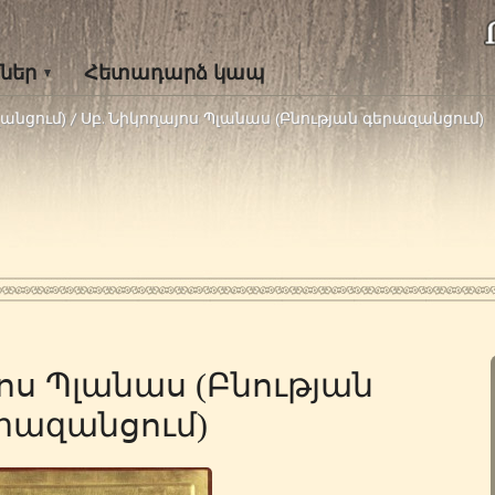
ներ
Հետադարձ կապ
զանցում)
/
Սբ. Նիկողայոս Պլանաս (Բնության գերազանցում)
ոս Պլանաս (Բնության
րազանցում)