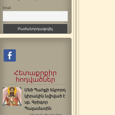
Email
Հետաքրքիր
հոդվածներ
Մեծ Պահքի եկրորդ
կիրակին նվիված է
սբ. Գրիգոր
Պալամասին