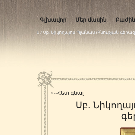
Գլխավոր
Մեր մասին
Բաժին
/
Սբ. Նիկողայոս Պլանաս (Բնության գերա
<--Հետ գնալ
Սբ. Նիկողայ
գե