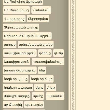
Սբ. Պաիսիոս Աթոսացի
Սբ. Պատարագ
Վանական
Վարք Սրբոց
Տերողորմյա
Տերունական աղոթք
Քրիստոսի Մարմին և Արյուն
աղոթք
ամուսնական կյանք
ապաշխարություն
դժոխք
դևեր
եսասիրություն
խոստովանահայր
խոստովանություն
ծեր
հոգևոր կյանք
հոգևոր հայր
հոգևոր պայքար
մեղք
մոնթ
մտային աղոթք
պահք
սատանա
սբ. Զատիկ
սբ. Հայրեր