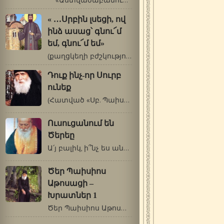
«Աստվածաբանությունն ամբողջանում…
« …Սրբին լսեցի, ով
ինձ ասաց՝ գնու՜մ
եմ, գնու՜մ եմ»
(քաղցկեղի բժշկություն սբ. Եփրեմի…
Դուք ինչ-որ Սուրբ
ունեք
(Հատված «Սբ. Պաիսիոս Աթոսացու վարքն…
Ուսուցանում են
Ծերեը
Ա՛յ բալիկ, ի՞նչ ես անում Հ. Պորֆիրիոսի…
Ծեր Պաիսիոս
Աթոսացի –
Խրատներ 1
Ծեր Պաիսիոս Աթոսացի (1924-1994) Խրատներ…