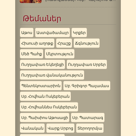
Թեմաներ
Աթոս
Աստվածամայր
Կրքեր
Հիսուսի աղոթք
Հրաշք
Ճգնություն
Մեծ Պահք
Մկրտություն
Ուղղափառ Եկեղեցի
Ուղղափառ Սրբեր
Ուղղափառ վանականություն
Պենտեկոստարիոն
Սբ. Գրիգոր Պալամաս
Սբ. Հովհան Ոսկեբերան
Սբ. Հովհաննես Ոսկեբերան
Սբ. Պաիսիոս Աթոսացի
Սբ. Պատարագ
Վանական
Վարք Սրբոց
Տերողորմյա