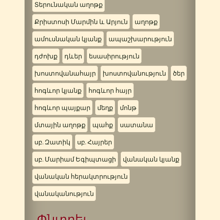
Տերունական աղոթք
Քրիստոսի Մարմին և Արյուն
աղոթք
ամուսնական կյանք
ապաշխարություն
դժոխք
դևեր
եսասիրություն
խոստովանահայր
խոստովանություն
ծեր
հոգևոր կյանք
հոգևոր հայր
հոգևոր պայքար
մեղք
մոնթ
մտային աղոթք
պահք
սատանա
սբ. Զատիկ
սբ. Հայրեր
սբ. Մարիամ Եգիպտացի
վանական կյանք
վանական հերակտրություն
վանականություն
Փնտրել