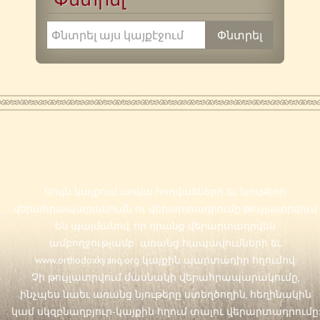
Սույն կայքում առկա հոդվածների եւ նյութերի
վերահրապարակումն ու վերարտադրումը թույլատրվում
են պայմանով, որ դրանք վերարտադրվեն
ամբողջությամբ` առանց հապավումների եւ
www.orthodoxkyanq.org
կայքին պարտադիր հղումով:
Չի թույլատրվում մասնակի վերահրապարակումը,
ինչպես նաեւ առանց նյութերը ստեղծողին, հեղինակին
կամ սկզբնաղբյուր-կայքին հղում տալու վերարտադրումը: