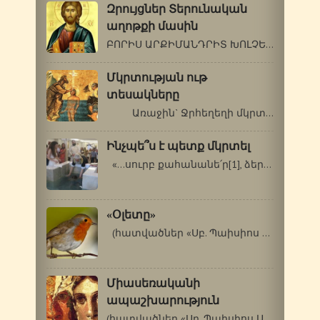
Զրույցներ Տերունական
աղոթքի մասին
ԲՈՐԻՍ ԱՐՔԻՄԱՆԴՐԻՏ ԽՈԼՉԵՎ (1895-1971) ԱՂՈԹՔԻ…
Մկրտության ութ
տեսակները
Առաջին` Ջրհեղեղի մկրտությունը…
Ինչպե՞ս է պետք մկրտել
«...սուրբ քահանանե՛ր[1], ձեր եկեղեցիներում…
«Օլետը»
(հատվածներ «Սբ. Պաիսիոս Աթոսացու…
Միասեռականի
ապաշխարություն
(հատվածներ «Սբ. Պաիսիոս Աթոսացու…