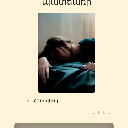
պատճառի
<--Հետ գնալ