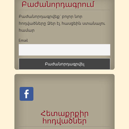
Բաժանորդագրում
Բաժանորդագրվեք` բոլոր նոր
հոդվածները Ձեր էլ. հասցեին ստանալու
համար
Email
Հետաքրքիր
հոդվածներ