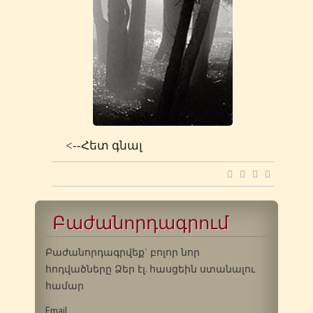
<--Հետ գնալ
Բաժանորդագրում
Բաժանորդագրվեք` բոլոր նոր
հոդվածները Ձեր էլ. հասցեին ստանալու
համար
Email