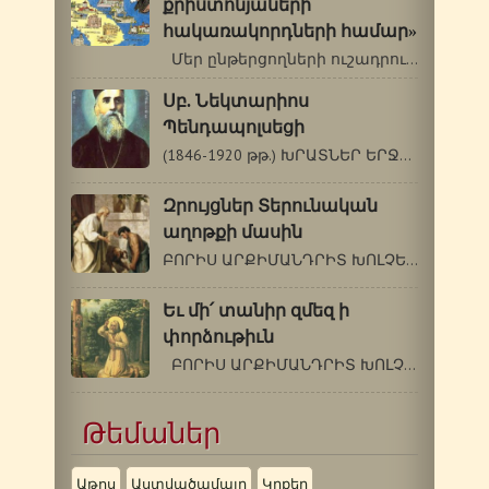
քրիստոնյաների
հակառակորդների համար»
Մեր ընթերցողների ուշադրությանն…
Սբ. Նեկտարիոս
Պենդապոլսեցի
(1846-1920 թթ.) ԽՐԱՏՆԵՐ ԵՐՋԱՆԿՈՒԹՅԱՆ ՃԱՆԱՊԱՐՀԸ…
Զրույցներ Տերունական
աղոթքի մասին
ԲՈՐԻՍ ԱՐՔԻՄԱՆԴՐԻՏ ԽՈԼՉԵՎ (1895-1971 թթ.)…
Եւ մի՛ տանիր զմեզ ի
փորձութիւն
ԲՈՐԻՍ ԱՐՔԻՄԱՆԴՐԻՏ ԽՈԼՉԵՎ (1895-1971թթ.)…
Թեմաներ
Աթոս
Աստվածամայր
Կրքեր