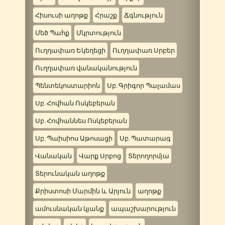
Հիսուսի աղոթք
Հրաշք
Ճգնություն
Մեծ Պահք
Մկրտություն
Ուղղափառ Եկեղեցի
Ուղղափառ Սրբեր
Ուղղափառ վանականություն
Պենտեկոստարիոն
Սբ. Գրիգոր Պալամաս
Սբ. Հովհան Ոսկեբերան
Սբ. Հովհաննես Ոսկեբերան
Սբ. Պաիսիոս Աթոսացի
Սբ. Պատարագ
Վանական
Վարք Սրբոց
Տերողորմյա
Տերունական աղոթք
Քրիստոսի Մարմին և Արյուն
աղոթք
ամուսնական կյանք
ապաշխարություն