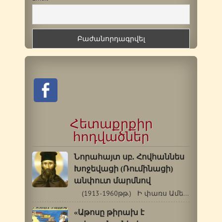
Հետաքրքիր
հոդվածներ
Նորահայտ սբ. Հովհաննես
Խոջեվացի (Ռումինացի)
անփուտ մարմնով
(1913-1960թթ.) Ի փառս Ամենասուրբ Երրորդության,…
«Աթոսը թիրախ է