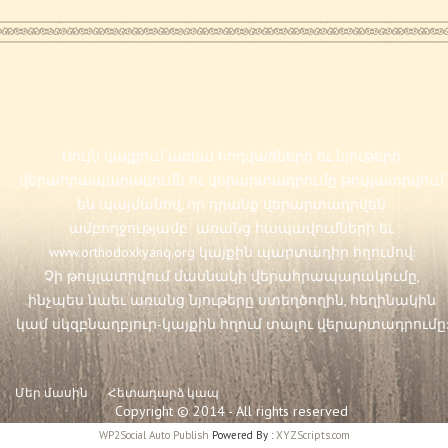
Սույն կայքում առկա հոդվածների եւ նյութերի
վերահրապարակումն ու վերարտադրումը թույլատրվում
են պայմանով, որ դրանք վերարտադրվեն
ամբողջությամբ` առանց հապավումների եւ
www.orthodoxkyanq.org
կայքին պարտադիր հղումով:
Չի թույլատրվում մասնակի վերահրապարակումը,
ինչպես նաեւ առանց նյութերը ստեղծողին, հեղինակին
կամ սկզբնաղբյուր-կայքին հղում տալու վերարտադրումը:
Մեր մասին
Հետադարձ կապ
Copyright © 2014 - All rights reserved
WP2Social Auto Publish
Powered By :
XYZScripts.com