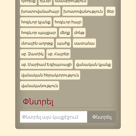
դժոխք
դևեր
եսասիրություն
խոստովանահայր
խոստովանություն
ծեր
հոգևոր կյանք
հոգևոր հայր
հոգևոր պայքար
մեղք
մոնթ
մտային աղոթք
պահք
սատանա
սբ. Զատիկ
սբ. Հայրեր
սբ. Մարիամ Եգիպտացի
վանական կյանք
վանական հերակտրություն
վանականություն
Փնտրել