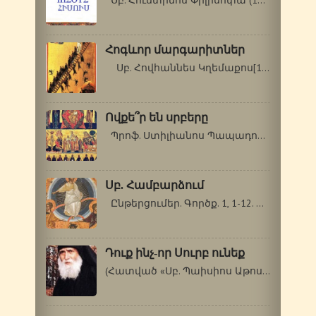
Սբ. Հուստինոս Փիլիսոփա (110-165 թթ.)…
Հոգևոր մարգարիտներ
Սբ. Հովհաննես Կղեմաքոս[1] Սինայեցի…
Ովքե՞ր են սրբերը
Պրոֆ. Ստիլիանոս Պապադոպուլոս (Գերասիմոս…
Սբ. Համբարձում
Ընթերցումեր. Գործք. 1, 1-12. Ղուկաս…
Դուք ինչ-որ Սուրբ ունեք
(Հատված «Սբ. Պաիսիոս Աթոսացու վարքն…