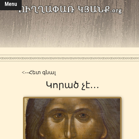
Menu
<--Հետ գնալ
Կորած չէ…