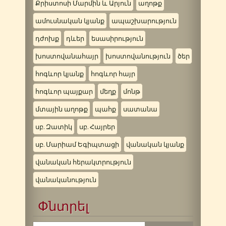
Քրիստոսի Մարմին և Արյուն
աղոթք
ամուսնական կյանք
ապաշխարություն
դժոխք
դևեր
եսասիրություն
խոստովանահայր
խոստովանություն
ծեր
հոգևոր կյանք
հոգևոր հայր
հոգևոր պայքար
մեղք
մոնթ
մտային աղոթք
պահք
սատանա
սբ. Զատիկ
սբ. Հայրեր
սբ. Մարիամ Եգիպտացի
վանական կյանք
վանական հերակտրություն
վանականություն
Փնտրել