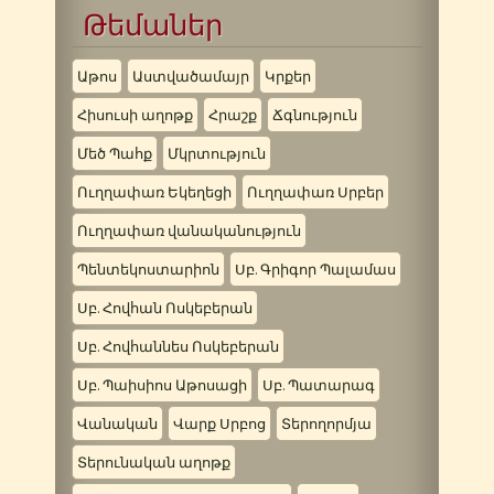
Թեմաներ
Աթոս
Աստվածամայր
Կրքեր
Հիսուսի աղոթք
Հրաշք
Ճգնություն
Մեծ Պահք
Մկրտություն
Ուղղափառ Եկեղեցի
Ուղղափառ Սրբեր
Ուղղափառ վանականություն
Պենտեկոստարիոն
Սբ. Գրիգոր Պալամաս
Սբ. Հովհան Ոսկեբերան
Սբ. Հովհաննես Ոսկեբերան
Սբ. Պաիսիոս Աթոսացի
Սբ. Պատարագ
Վանական
Վարք Սրբոց
Տերողորմյա
Տերունական աղոթք