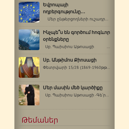
Եվրոպայի
ողբերգությունը…
Մեր ընթերցողների ուշադրությանն…
Ինչպե՞ս են գործում հոգևոր
օրենքները
Սբ. Պաիսիոս Աթոսացի - Գե՛րոնդա,…
Սբ. Անթիմոս Քիոսացի
Փետրվարի 15/28 (1869-1960թթ.) Սբ. Անթիմոս…
Մեր մասին մեծ կարծիքը
Սբ. Պաիսիոս Աթոսացի -Գե՛րոնդա, ինչու՞…
Թեմաներ