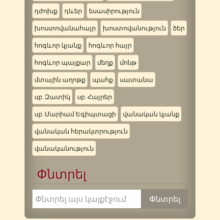
դժոխք
դևեր
եսասիրություն
խոստովանահայր
խոստովանություն
ծեր
հոգևոր կյանք
հոգևոր հայր
հոգևոր պայքար
մեղք
մոնթ
մտային աղոթք
պահք
սատանա
սբ. Զատիկ
սբ. Հայրեր
սբ. Մարիամ Եգիպտացի
վանական կյանք
վանական հերակտրություն
վանականություն
Փնտրել