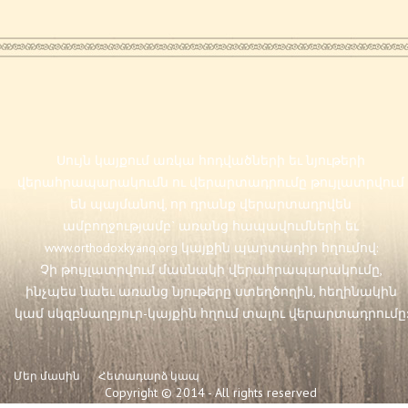
Սույն կայքում առկա հոդվածների եւ նյութերի
վերահրապարակումն ու վերարտադրումը թույլատրվում
են պայմանով, որ դրանք վերարտադրվեն
ամբողջությամբ` առանց հապավումների եւ
www.orthodoxkyanq.org
կայքին պարտադիր հղումով:
Չի թույլատրվում մասնակի վերահրապարակումը,
ինչպես նաեւ առանց նյութերը ստեղծողին, հեղինակին
կամ սկզբնաղբյուր-կայքին հղում տալու վերարտադրումը:
Մեր մասին
Հետադարձ կապ
Copyright © 2014 - All rights reserved