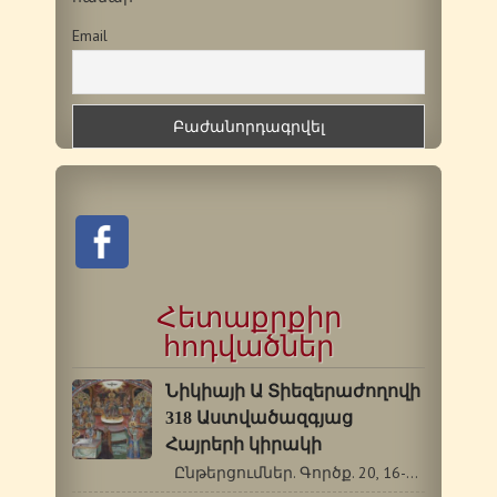
Email
Հետաքրքիր
հոդվածներ
Նիկիայի Ա Տիեզերաժողովի
318 Աստվածազգյաց
Հայրերի կիրակի
Ընթերցումներ. Գործք. 20, 16-18, 28-36.…