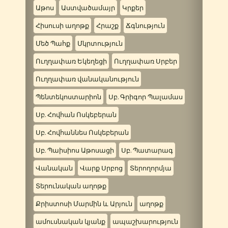
Աթոս
Աստվածամայր
Կրքեր
Հիսուսի աղոթք
Հրաշք
Ճգնություն
Մեծ Պահք
Մկրտություն
Ուղղափառ Եկեղեցի
Ուղղափառ Սրբեր
Ուղղափառ վանականություն
Պենտեկոստարիոն
Սբ. Գրիգոր Պալամաս
Սբ. Հովհան Ոսկեբերան
Սբ. Հովհաննես Ոսկեբերան
Սբ. Պաիսիոս Աթոսացի
Սբ. Պատարագ
Վանական
Վարք Սրբոց
Տերողորմյա
Տերունական աղոթք
Քրիստոսի Մարմին և Արյուն
աղոթք
ամուսնական կյանք
ապաշխարություն