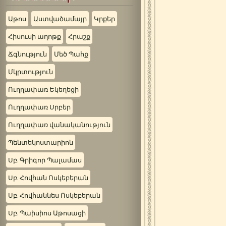
Աթոս
Աստվածամայր
Կրքեր
Հիսուսի աղոթք
Հրաշք
Ճգնություն
Մեծ Պահք
Մկրտություն
Ուղղափառ Եկեղեցի
Ուղղափառ Սրբեր
Ուղղափառ վանականություն
Պենտեկոստարիոն
Սբ. Գրիգոր Պալամաս
Սբ. Հովհան Ոսկեբերան
Սբ. Հովհաննես Ոսկեբերան
Սբ. Պաիսիոս Աթոսացի