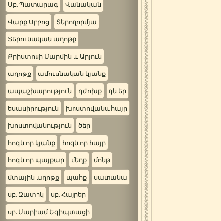
Սբ. Պատարագ
Վանական
Վարք Սրբոց
Տերողորմյա
Տերունական աղոթք
Քրիստոսի Մարմին և Արյուն
աղոթք
ամուսնական կյանք
ապաշխարություն
դժոխք
դևեր
եսասիրություն
խոստովանահայր
խոստովանություն
ծեր
հոգևոր կյանք
հոգևոր հայր
հոգևոր պայքար
մեղք
մոնթ
մտային աղոթք
պահք
սատանա
սբ. Զատիկ
սբ. Հայրեր
սբ. Մարիամ Եգիպտացի