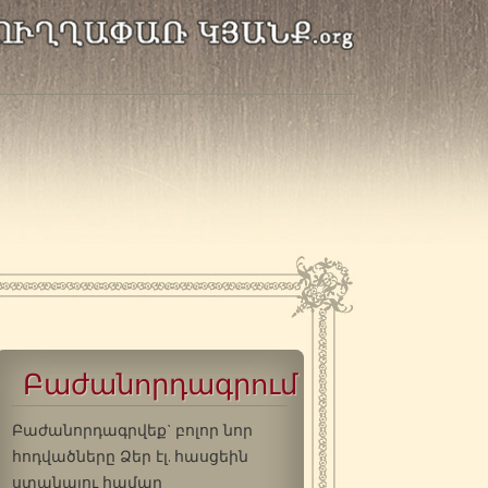
Բաժանորդագրում
Բաժանորդագրվեք` բոլոր նոր
հոդվածները Ձեր էլ. հասցեին
ստանալու համար