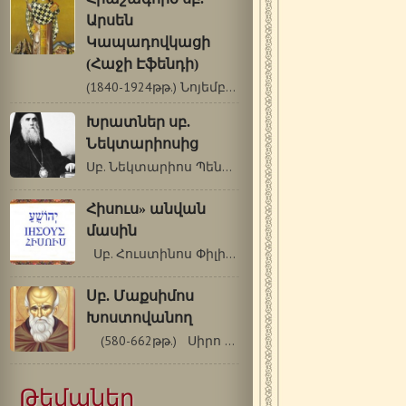
Արսեն
Կապադովկացի
(Հաջի Էֆենդի)
(1840-1924թթ.) Նոյեմբերի 10/23 Սբ. Արսենը[1]…
Խրատներ սբ.
Նեկտարիոսից
Սբ. Նեկտարիոս Պենդապոլսեցի Տարորոշման1…
Հիսուս» անվան
մասին
Սբ. Հուստինոս Փիլիսոփա (110-165 թթ.)…
Սբ. Մաքսիմոս
Խոստովանող
(580-662թթ.) Սիրո մասին …
Թեմաներ