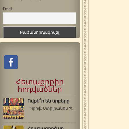
Email
Հետաքրքիր
հոդվածներ
Ովքե՞ր են սրբերը
Պրոֆ. Ստիլիանոս Պապադոպուլոս (Գերասիմոս…
Հրաշագործ սբ.