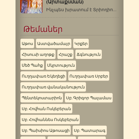
(Արտաքսման)
Ինչպես խրատում է Տրիոդիոնը, մարդուն…
Թեմաներ
Աթոս
Աստվածամայր
Կրքեր
Հիսուսի աղոթք
Հրաշք
Ճգնություն
Մեծ Պահք
Մկրտություն
Ուղղափառ Եկեղեցի
Ուղղափառ Սրբեր
Ուղղափառ վանականություն
Պենտեկոստարիոն
Սբ. Գրիգոր Պալամաս
Սբ. Հովհան Ոսկեբերան
Սբ. Հովհաննես Ոսկեբերան
Սբ. Պաիսիոս Աթոսացի
Սբ. Պատարագ