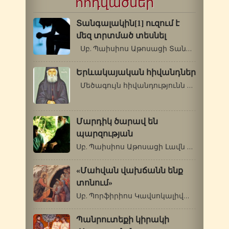
հոդվածներ
Տանգալակին[1] ուզում է
մեզ տրտմած տեսնել
Սբ. Պաիսիոս Աթոսացի Տանգալակին[1]…
Երևակայական հիվանդներ
Մեծագույն հիվանդությունն է, երբ…
Մարդիկ ծարավ են
պարզության
Սբ. Պաիսիոս Աթոսացի Լավն այն է, որ…
«Մահվան վախճանն ենք
տոնում»
Սբ. Պորֆիրիոս Կավսոկալիվացի (1906-1991թթ.)…
Պանրուտեքի կիրակի