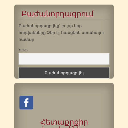
Բաժանորդագրում
Բաժանորդագրվեք` բոլոր նոր
հոդվածները Ձեր էլ. հասցեին ստանալու
համար
Email
Հետաքրքիր