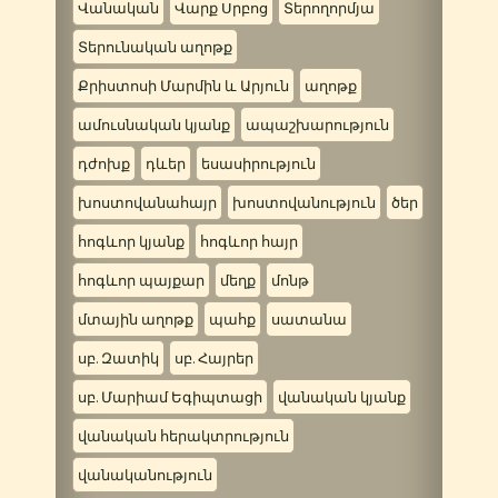
Վանական
Վարք Սրբոց
Տերողորմյա
Տերունական աղոթք
Քրիստոսի Մարմին և Արյուն
աղոթք
ամուսնական կյանք
ապաշխարություն
դժոխք
դևեր
եսասիրություն
խոստովանահայր
խոստովանություն
ծեր
հոգևոր կյանք
հոգևոր հայր
հոգևոր պայքար
մեղք
մոնթ
մտային աղոթք
պահք
սատանա
սբ. Զատիկ
սբ. Հայրեր
սբ. Մարիամ Եգիպտացի
վանական կյանք
վանական հերակտրություն
վանականություն