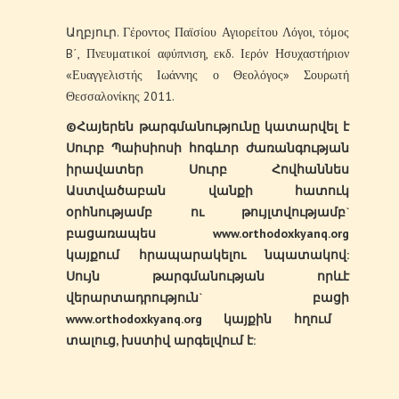
Աղբյուր. Γέροντος Παϊσίου Αγιορείτου Λόγοι, τόμος
B΄, Πνευματικοί αφύπνιση, εκδ. Ιερόν Ησυχαστήριον
«Ευαγγελιστής Ιωάννης ο Θεολόγος» Σουρωτή
Θεσσαλονίκης 2011.
©
Հայերեն
թարգմանությունը
կատարվել
է
Սուրբ
Պաիսիոսի
հոգևոր
ժառանգության
իրավատեր
Սուրբ
Հովհաննես
Աստվածաբան
վանքի
հատուկ
օրհնությամբ
ու
թույլտվությամբ
`
բացառապես
www.orthodoxkyanq.org
կայքում
հրապարակելու
նպատակով
:
Սույն
թարգմանության
որևէ
վերարտադրություն
`
բացի
www.orthodoxkyanq.org
կայքին
հղում
տալուց
,
խստիվ
արգելվում
է
: