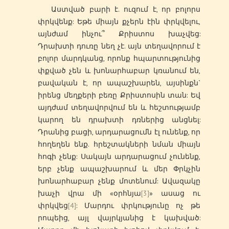
Աստված բարի է. ուզում է, որ բոլորս
փրկվենք: Եթե միայն քչերն էին փրկվելու,
այնժամ ինչու՞ Քրիստոս խաչվեց:
Դրախտի դուռը նեղ չէ. այն տեղավորում է
բոլոր մարդկանց, որոնք հպարտությունից
փքված չեն և խոնարհաբար կռանում են,
բավական է, որ ապաշխարեն, այսինքն`
իրենց մեղքերի բեռը Քրիստոսին տան: Եվ
այդժամ տեղավորվում են և հեշտությամբ
կարող են դրախտի դռներից անցնել:
Դրանից բացի, արդարացումն էլ ունենք, որ
հողեղեն ենք. հրեշտակների նման միայն
հոգի չենք: Սակայն արդարացում չունենք,
երբ չենք ապաշխարում և մեր Փրկչին
խոնարհաբար չենք մոտենում: Ավազակը
խաչի վրա մի «օրհնյա
[3]
» ասաց ու
փրկվեց
[4]
: Մարդու փրկությունը ոչ թե
րոպեից, այլ վայրկյանից է կախված: