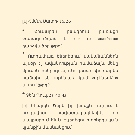
[1]
Հմմտ. Մատթ. 16, 26:
2
Հունարեն բնագրում բառացի
օգտագործված է «με τα παπούτσια»
դարձվածքը (թրգ.):
3
Ուղղափառ Եկեղեցում վականաններն
այսօր էլ, ավանդության համաձայն, մեկը
մյուսին «ներողություն» բառի փոխարեն
հաճախ են «օրհնյա՛» կամ «օրhնեցե՛ք»
ասում (թրգ.):
4
Տե
՛
ս Ղուկ. 23, 40-43:
[5]
Իհարկե, Ծերն իր խոսքն ուղղում է
ուղղափառ հավատացյալներին, որ
պայքարում են և Եկեղեցու խորհրդական
կյանքին մասնակցում: