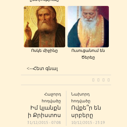
Ոսկե միջինը
Ուսուցանում են
Ծերեը
<--Հետ գնալ
Հաջորդ
Նախորդ
հոդվածը
հոդվածը
Իմ կյանքն
Ովքե՞ր են
ի Քրիստոս
սրբերը
31/12/2015 - 07:08
10/12/2015 - 23:19