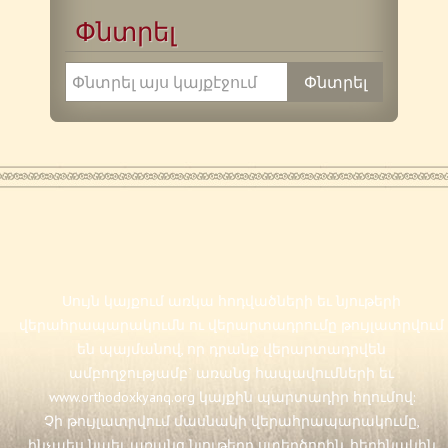
Փնտրել
Սույն կայքում առկա հոդվածների եւ նյութերի
վերահրապարակումն ու վերարտադրումը թույլատրվում
են պայմանով, որ դրանք վերարտադրվեն
ամբողջությամբ` առանց հապավումների եւ
www.orthodoxkyanq.org
կայքին պարտադիր հղումով:
Չի թույլատրվում մասնակի վերահրապարակումը,
ինչպես նաեւ առանց նյութերը ստեղծողին, հեղինակին