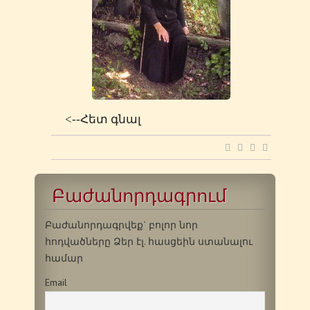
<--Հետ գնալ
Բաժանորդագրում
Բաժանորդագրվեք` բոլոր նոր
հոդվածները Ձեր էլ. հասցեին ստանալու
համար
Email