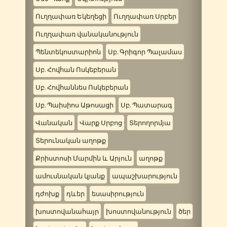
Ուղղափառ Եկեղեցի
Ուղղափառ Սրբեր
Ուղղափառ վանականություն
Պենտեկոստարիոն
Սբ. Գրիգոր Պալամաս
Սբ. Հովհան Ոսկեբերան
Սբ. Հովհաննես Ոսկեբերան
Սբ. Պաիսիոս Աթոսացի
Սբ. Պատարագ
Վանական
Վարք Սրբոց
Տերողորմյա
Տերունական աղոթք
Քրիստոսի Մարմին և Արյուն
աղոթք
ամուսնական կյանք
ապաշխարություն
դժոխք
դևեր
եսասիրություն
խոստովանահայր
խոստովանություն
ծեր