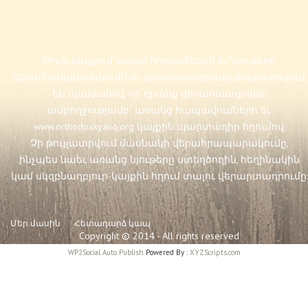
Սույն կայքում առկա հոդվածների եւ նյութերի
վերահրապարակումն ու վերարտադրումը թույլատրվում
են պայմանով, որ դրանք վերարտադրվեն
ամբողջությամբ` առանց հապավումների եւ
www.orthodoxkyanq.org
կայքին պարտադիր հղումով:
Չի թույլատրվում մասնակի վերահրապարակումը,
ինչպես նաեւ առանց նյութերը ստեղծողին, հեղինակին
կամ սկզբնաղբյուր-կայքին հղում տալու վերարտադրումը:
Մեր մասին
Հետադարձ կապ
Copyright © 2014 - All rights reserved
WP2Social Auto Publish
Powered By :
XYZScripts.com