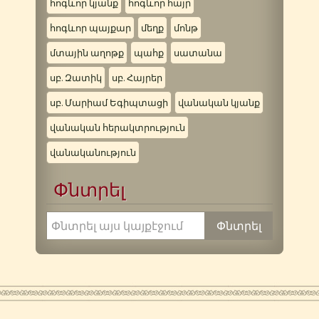
հոգևոր կյանք
հոգևոր հայր
հոգևոր պայքար
մեղք
մոնթ
մտային աղոթք
պահք
սատանա
սբ. Զատիկ
սբ. Հայրեր
սբ. Մարիամ Եգիպտացի
վանական կյանք
վանական հերակտրություն
վանականություն
Փնտրել