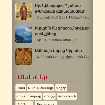
Սբ. Նիկողայոս Պլանաս
(Բնության գերազանցում)
Մարտի 2/15 (1851-1932թթ.) «Երանի՜ նրանց,…
Ինչպե՞ս են գործում հոգևոր
օրենքները
Սբ. Պաիսիոս Աթոսացի - Գե՛րոնդա,…
Ամենայն Սրբոց Կիրակի
Ամենայն Սրբոց Կիրակիին ԸՆդհանրական…
Թեմաներ
Աթոս
Աստվածամայր
Կրքեր
Հիսուսի աղոթք
Հրաշք
Ճգնություն
Մեծ Պահք
Մկրտություն