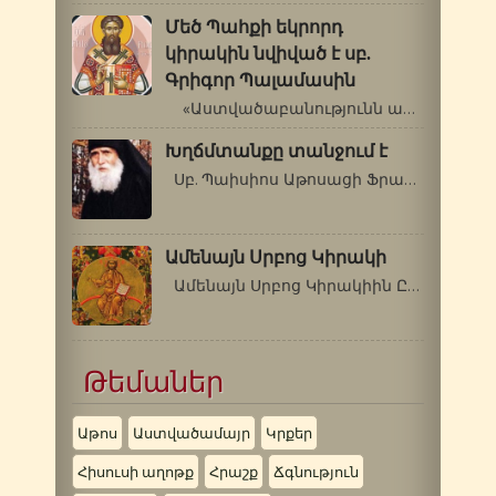
Մեծ Պահքի եկրորդ
կիրակին նվիված է սբ.
Գրիգոր Պալամասին
«Աստվածաբանությունն ամբողջանում…
Խղճմտանքը տանջում է
Սբ. Պաիսիոս Աթոսացի Ֆրանսիայում,…
Ամենայն Սրբոց Կիրակի
Ամենայն Սրբոց Կիրակիին ԸՆդհանրական…
Թեմաներ
Աթոս
Աստվածամայր
Կրքեր
Հիսուսի աղոթք
Հրաշք
Ճգնություն