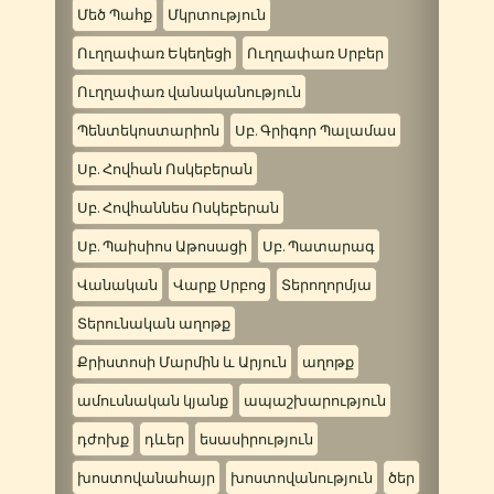
Մեծ Պահք
Մկրտություն
Ուղղափառ Եկեղեցի
Ուղղափառ Սրբեր
Ուղղափառ վանականություն
Պենտեկոստարիոն
Սբ. Գրիգոր Պալամաս
Սբ. Հովհան Ոսկեբերան
Սբ. Հովհաննես Ոսկեբերան
Սբ. Պաիսիոս Աթոսացի
Սբ. Պատարագ
Վանական
Վարք Սրբոց
Տերողորմյա
Տերունական աղոթք
Քրիստոսի Մարմին և Արյուն
աղոթք
ամուսնական կյանք
ապաշխարություն
դժոխք
դևեր
եսասիրություն
խոստովանահայր
խոստովանություն
ծեր