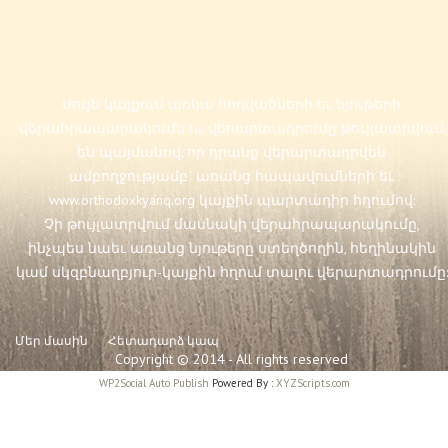
Սույն կայքում առկա հոդվածների եւ նյութերի
վերահրապարակումն ու վերարտադրումը թույլատրվում
են պայմանով, որ դրանք վերարտադրվեն
ամբողջությամբ` առանց հապավումների եւ
www.orthodoxkyanq.org
կայքին պարտադիր հղումով:
Չի թույլատրվում մասնակի վերահրապարակումը,
ինչպես նաեւ առանց նյութերը ստեղծողին, հեղինակին
կամ սկզբնաղբյուր-կայքին հղում տալու վերարտադրումը:
Մեր մասին
Հետադարձ կապ
Copyright © 2014 - All rights reserved
WP2Social Auto Publish
Powered By :
XYZScripts.com