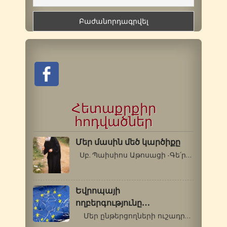
Հետաքրքիր
հոդվածներ
Մեր մասին մեծ կարծիքը
Սբ. Պաիսիոս Աթոսացի -Գե՛րոնդա, ինչու՞…
Եվրոպայի
ողբերգությունը…
Մեր ընթերցողների ուշադրությանն…