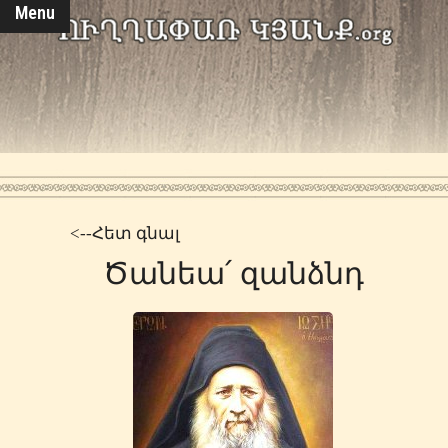
Menu
<--Հետ գնալ
Ծանեա՛ զանձնդ