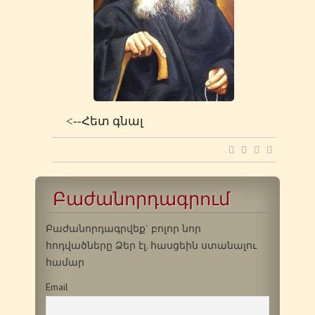
<--Հետ գնալ
Բաժանորդագրում
Բաժանորդագրվեք` բոլոր նոր
հոդվածները Ձեր էլ. հասցեին ստանալու
համար
Email