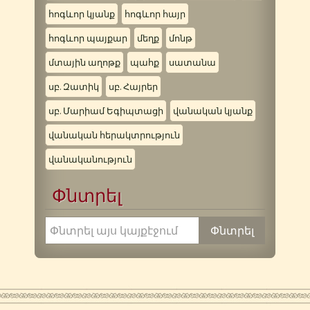
հոգևոր կյանք
հոգևոր հայր
հոգևոր պայքար
մեղք
մոնթ
մտային աղոթք
պահք
սատանա
սբ. Զատիկ
սբ. Հայրեր
սբ. Մարիամ Եգիպտացի
վանական կյանք
վանական հերակտրություն
վանականություն
Փնտրել