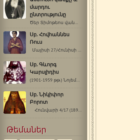
մարդու
ընտրությունը
Ծեր Տիմոթեոս վանահայր († 23 սեպտեմբերի…
Սբ. Հովհաննես
Ռուս
Մայիսի 27/Հունիսի 9 Սբ. Հովհաննես…
Սբ. Գևորգ
Կարսլիդիս
(1901-1959 թթ.) Նոյեմբերի 4/17 Սբ. Գևորգը`…
Սբ. Նիկիփոր
Բորոտ
Հունվարի 4/17 (1890-1964թթ.) 1964թ. հունվարի…
Թեմաներ