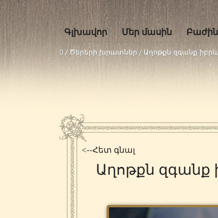
Գլխավոր
Մեր մասին
Բաժին
/ Ծերերի խրատներ /
Աղոթքն զգանք իբրև
<--Հետ գնալ
Աղոթքն զգանք 