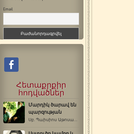
Email
Հետաքրքիր
հոդվածներ
Մարդիկ ծարավ են
պարզության
Սբ. Պաիսիոս Աթոսացի Լավն այն է, որ…
Աստուծո կամքը և