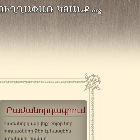
Բաժանորդագրում
Բաժանորդագրվեք` բոլոր նոր
հոդվածները Ձեր էլ. հասցեին
ստանալու համար