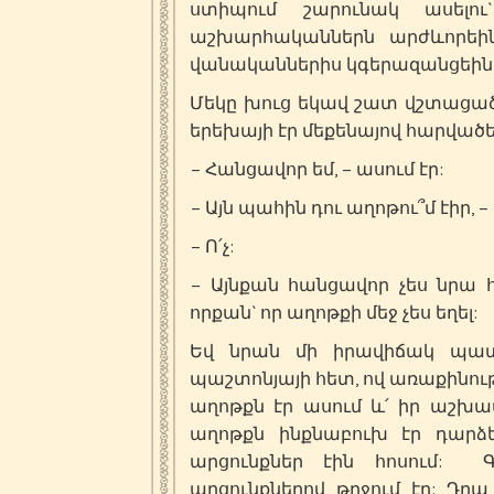
ստիպում շարունակ ասելու
աշխարհականներն արժևորեին
վանականներիս կգերազանցեին,
Մեկը խուց եկավ շատ վշտացած
երեխայի էր մեքենայով հարվածե
– Հանցավոր եմ, – ասում էր:
– Այն պահին դու աղոթու՞մ էիր, –
– Ո՛չ:
– Այնքան հանցավոր չես նրա հ
որքան` որ աղոթքի մեջ չես եղել:
Եվ նրան մի իրավիճակ պատմ
պաշտոնյայի հետ, ով առաքինութ
աղոթքն էր ասում և՛ իր աշխա
աղոթքն ինքնաբուխ էր դարձե
արցունքներ էին հոսում: 
արցունքներով թրջում էր: Դ