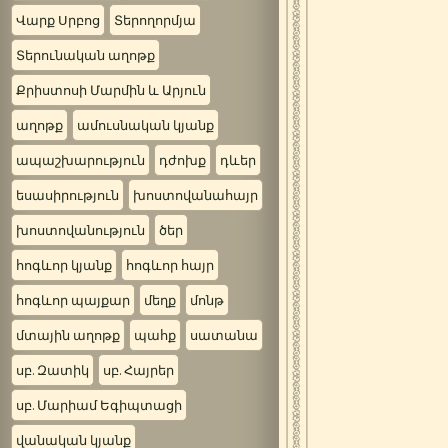
Վարք Սրբոց
Տերողորմյա
Տերունական աղոթք
Քրիստոսի Մարմին և Արյուն
աղոթք
ամուսնական կյանք
ապաշխարություն
դժոխք
դևեր
եսասիրություն
խոստովանահայր
խոստովանություն
ծեր
հոգևոր կյանք
հոգևոր հայր
հոգևոր պայքար
մեղք
մոնթ
մտային աղոթք
պահք
սատանա
սբ. Զատիկ
սբ. Հայրեր
սբ. Մարիամ Եգիպտացի
վանական կյանք