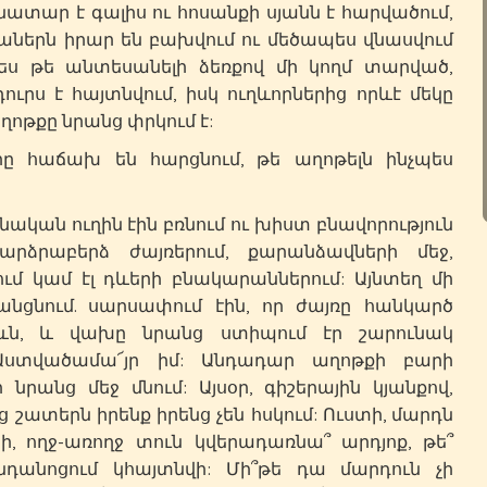
նատար է գալիս ու հոսանքի սյանն է հարվածում,
ենաներն իրար են բախվում ու մեծապես վնասվում
ծես թե անտեսանելի ձեռքով մի կողմ տարված,
րս է հայտնվում, իսկ ուղևորներից որևէ մեկը
ղոթքը նրանց փրկում է:
ը հաճախ են հարցնում, թե աղոթելն ինչպես
վանական ուղին էին բռնում ու խիստ բնավորություն
բարձրաբերձ ժայռերում, քարանձավների մեջ,
մ կամ էլ դևերի բնակարաններում: Այնտեղ մի
անցնում. սարսափում էին, որ ժայռը հանկարծ
ն ևն, և վախը նրանց ստիպում էր շարունակ
 Աստվածամա՜յր իմ: Անդադար աղոթքի բարի
 նրանց մեջ մնում: Այսօր, գիշերային կյանքով,
 շատերն իրենք իրենց չեն հսկում: Ուստի, մարդն
, ողջ-առողջ տուն կվերադառնա՞ արդյոք, թե՞
նդանոցում կհայտնվի: Մի՞թե դա մարդուն չի