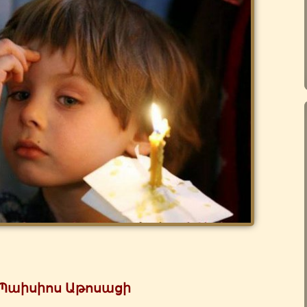
Պաիսիոս
Աթոսացի