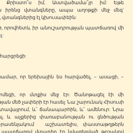
` Քրիստո՜ս իմ, Աստվածամա՜յր իմ: Եթե
 իրենց վտանգները, ապա աղոթքի մեջ մեզ`
 վտանգներից էլ կխուսափեին:
, որովհետև իր անուշադրության պատճառով մի
լ:
 հարցրեցի:
ամար, որ երեխային ես հարվածել, – ասացի, –
եցի, որ մտքիս մեջ էր: Ծանոթացել էի մի
յան մեծ չափերի էր հասել: Նա շարունակ Հիսուսի
տավայրում, և՛ ճանապարհին, և՛ ամենուր: Նրա
լ, և աչքերից փառաբանության ու ցնծության
Գրասենյակում աշխատելիս, փաստաթղթերն
րա պատճառով մտադիր էր նվազեցված թոշակով