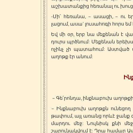
աշխատանքից հեռանալ ու խուցս 
-Մի՛ հեռանա, – ասացի, – ու 
լացում, ասա` լուսահոգի հորս եմ 
Եվ մի օր, երբ նա մեքենան է 
դուրս պրծնում: Մեքենան երեխայ
ոչինչ չի պատահում: Աստված
աղոթք էր անում:
Ին
– Գե՛րոնդա, ինքնաբուխ աղոթքի
– Ինքնաբուխ աղոթքն ունեցող 
թափում, այլ առանց որևէ ջանք 
մարդու մեջ: Նույնիսկ քնի մ
շարունակվում է: Դրա համար Աս