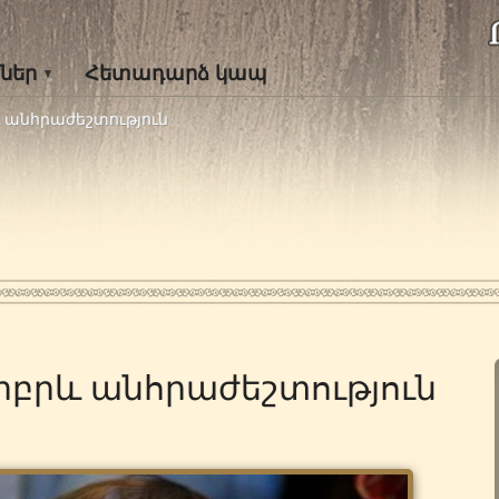
ներ
Հետադարձ կապ
 անհրաժեշտություն
իբրև անհրաժեշտություն