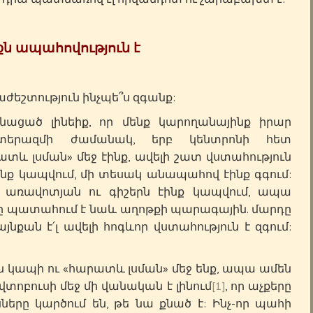
ն ապահովություն է
աժեշտություն ինչպե՞ս զգանք:
ացած լինեիք, որ մենք կարողանայինք իրար
ատերազմի ժամանակ, երբ կենտրոնի հետ
և լսման» մեջ էինք, ավելի շատ վստահություն
էինք կապվում, մի տեսակ անապահով էինք գգում:
` առավոտյան ու գիշերն էինք կապվում, ապա
ւյնը պատահում է նաև աղոթքի պարագային. մարդը
յնքան է՛լ ավելի հոգևոր վստահություն է զգում:
 կապի ու «հարատև լսման» մեջ ենք, ապա ամեն
տոբուսի մեջ մի վանական է լինում
[1]
, որ աչքերը
սները կարծում են, թե նա քնած է: Ինչ-որ պահի