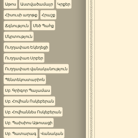
Աթոս
Աստվածամայր
Կրքեր
Հիսուսի աղոթք
Հրաշք
Ճգնություն
Մեծ Պահք
Մկրտություն
Ուղղափառ Եկեղեցի
Ուղղափառ Սրբեր
Ուղղափառ վանականություն
Պենտեկոստարիոն
Սբ. Գրիգոր Պալամաս
Սբ. Հովհան Ոսկեբերան
Սբ. Հովհաննես Ոսկեբերան
Սբ. Պաիսիոս Աթոսացի
Սբ. Պատարագ
Վանական