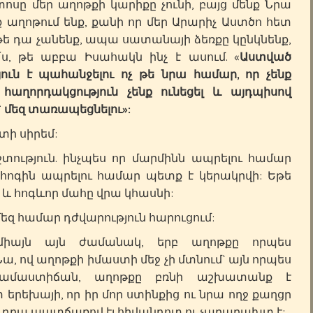
ստոսը մեր աղոթքի կարիքը չունի, բայց մենք Նրա
ք աղոթում ենք, քանի որ մեր Արարիչ Աստծո հետ
թե դա չանենք, ապա սատանայի ձեռքը կընկնենք,
՛ս, թե աբբա Իսահակն ինչ է ասում. «
Աստված
ն է պահանջելու ոչ թե նրա համար, որ չենք
 հաղորդակցություն չենք ունեցել և այդպիսով
 մեզ տառապեցնելու»:
տի սիրեմ:
տություն. ինչպես որ մարմինն ապրելու համար
լ հոգին ապրելու համար պետք է կերակրվի: Եթե
, և հոգևոր մահը վրա կհասնի:
 մեզ համար դժվարություն հարուցում:
միայն այն ժամանակ, երբ աղոթքը որպես
Նա, ով աղոթքի իմաստի մեջ չի մտնում` այն որպես
 համաստիճան, աղոթքը բռնի աշխատանք է
 երեխայի, որ իր մոր ստինքից ու նրա ողջ քաղցր
 ու դրա պատճառով էլ հիվանդոտ ու չարաբախտ է: