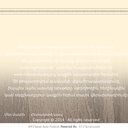
Սույն կայքում առկա հոդվածների եւ նյութերի
վերահրապարակումն ու վերարտադրումը թույլատրվում
են պայմանով, որ դրանք վերարտադրվեն
ամբողջությամբ` առանց հապավումների եւ
www.orthodoxkyanq.org
կայքին պարտադիր հղումով:
Չի թույլատրվում մասնակի վերահրապարակումը,
ինչպես նաեւ առանց նյութերը ստեղծողին, հեղինակին
կամ սկզբնաղբյուր-կայքին հղում տալու վերարտադրումը:
Մեր մասին
Հետադարձ կապ
Copyright © 2014 - All rights reserved
WP2Social Auto Publish
Powered By :
XYZScripts.com