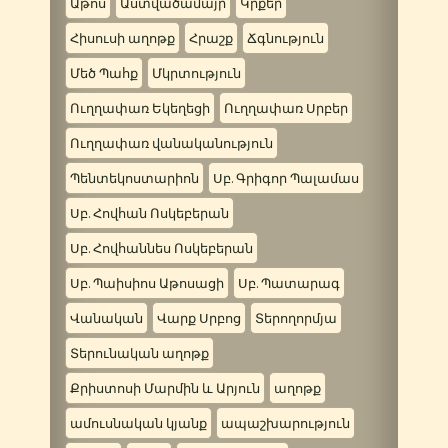
Աթոս
Աստվածամայր
Կրքեր
Հիսուսի աղոթք
Հրաշք
Ճգնություն
Մեծ Պահք
Մկրտություն
Ուղղափառ Եկեղեցի
Ուղղափառ Սրբեր
Ուղղափառ վանականություն
Պենտեկոստարիոն
Սբ. Գրիգոր Պալամաս
Սբ. Հովհան Ոսկեբերան
Սբ. Հովհաննես Ոսկեբերան
Սբ. Պաիսիոս Աթոսացի
Սբ. Պատարագ
Վանական
Վարք Սրբոց
Տերողորմյա
Տերունական աղոթք
Քրիստոսի Մարմին և Արյուն
աղոթք
ամուսնական կյանք
ապաշխարություն