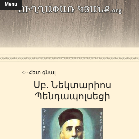
Menu
<--Հետ գնալ
Սբ. Նեկտարիոս
Պենդապոլսեցի