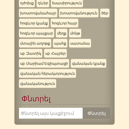
դժոխք
դևեր
եսասիրություն
խոստովանահայր
խոստովանություն
ծեր
հոգևոր կյանք
հոգևոր հայր
հոգևոր պայքար
մեղք
մոնթ
մտային աղոթք
պահք
սատանա
սբ. Զատիկ
սբ. Հայրեր
սբ. Մարիամ Եգիպտացի
վանական կյանք
վանական հերակտրություն
վանականություն
Փնտրել