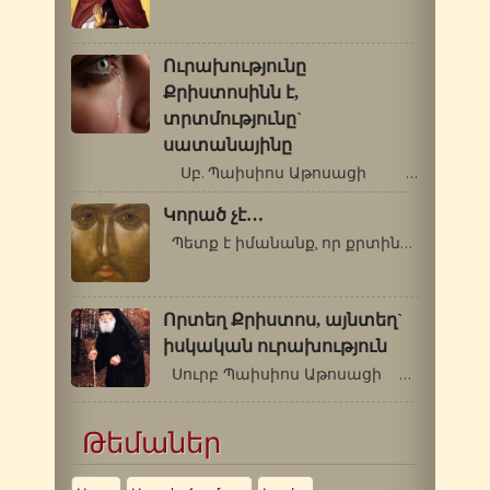
Ուրախությունը
Քրիստոսինն է,
տրտմությունը`
սատանայինը
Սբ. Պաիսիոս Աթոսացի …
Կորած չէ…
Պետք է իմանանք, որ քրտինքը, որ…
Որտեղ Քրիստոս, այնտեղ`
իսկական ուրախություն
Սուրբ Պաիսիոս Աթոսացի …
Թեմաներ