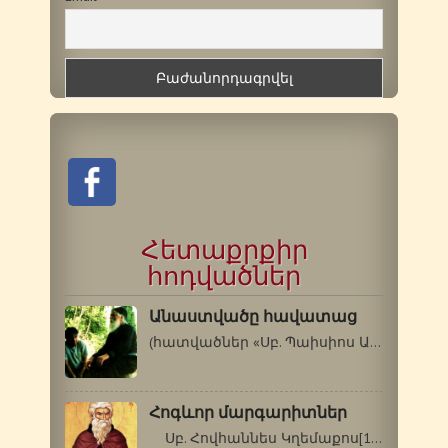
Հետաքրքիր
հոդվածներ
Անաստվածը հավատաց
(հատվածներ «Սբ. Պաիսիոս Աթոսացու…
Հոգևոր մարգարիտներ
Սբ. Հովհաննես Կղեմաքոս[1] Սինայեցի…