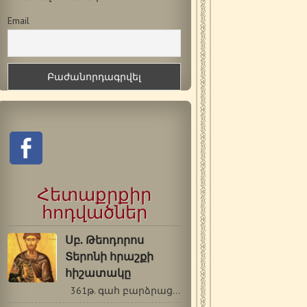
Email
Հետաքրքիր
հոդվածներ
Սբ. Թեոդորոս
Տերոնի հրաշքի
հիշատակը
361թ. գահ բարձրացած Հուլիանոս Ուրացող…