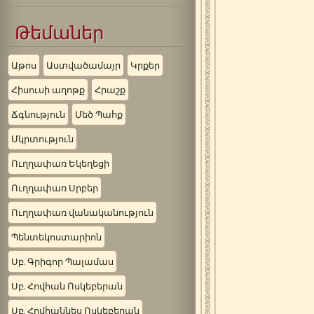
Թեմաներ
Աթոս
Աստվածամայր
Կրքեր
Հիսուսի աղոթք
Հրաշք
Ճգնություն
Մեծ Պահք
Մկրտություն
Ուղղափառ Եկեղեցի
Ուղղափառ Սրբեր
Ուղղափառ վանականություն
Պենտեկոստարիոն
Սբ. Գրիգոր Պալամաս
Սբ. Հովհան Ոսկեբերան
Սբ. Հովհաննես Ոսկեբերան