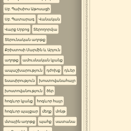
Սբ. Պաիսիոս Աթոսացի
Սբ. Պատարագ
Վանական
Վարք Սրբոց
Տերողորմյա
Տերունական աղոթք
Քրիստոսի Մարմին և Արյուն
աղոթք
ամուսնական կյանք
ապաշխարություն
դժոխք
դևեր
եսասիրություն
խոստովանահայր
խոստովանություն
ծեր
հոգևոր կյանք
հոգևոր հայր
հոգևոր պայքար
մեղք
մոնթ
մտային աղոթք
պահք
սատանա