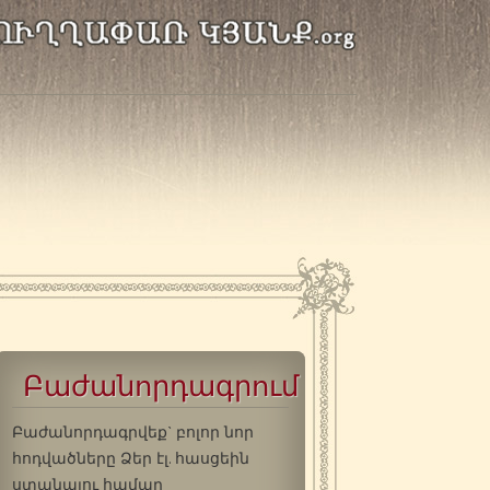
Բաժանորդագրում
Բաժանորդագրվեք` բոլոր նոր
հոդվածները Ձեր էլ. հասցեին
ստանալու համար