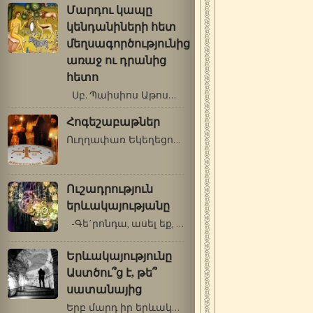
Մարդու կապը
կենդանիների հետ
մեղսագործությունից
առաջ ու դրանից
հետո
Սբ. Պաիսիոս Աթոսացի Մարդու կապը…
Հոգեշաբաթներ
Ուղղափառ Եկեղեցում «Հոգեշաբաթ» են…
Ուշադրություն
երևակայությանը
-Գե΄րոնդա, ասել եք, որ աղոթքի ժամանակ…
Երևակայությունը
Աստծու՞ց է, թե՞
սատանայից
Երբ մարդ իր երևակայությանը ուշադրություն…