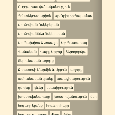
Ուղղափառ վանականություն
Պենտեկոստարիոն
Սբ. Գրիգոր Պալամաս
Սբ. Հովհան Ոսկեբերան
Սբ. Հովհաննես Ոսկեբերան
Սբ. Պաիսիոս Աթոսացի
Սբ. Պատարագ
Վանական
Վարք Սրբոց
Տերողորմյա
Տերունական աղոթք
Քրիստոսի Մարմին և Արյուն
աղոթք
ամուսնական կյանք
ապաշխարություն
դժոխք
դևեր
եսասիրություն
խոստովանահայր
խոստովանություն
ծեր
հոգևոր կյանք
հոգևոր հայր
հոգևոր պայքար
մեղք
մոնթ