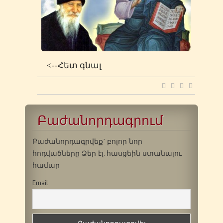
<--Հետ գնալ
Բաժանորդագրում
Բաժանորդագրվեք` բոլոր նոր
հոդվածները Ձեր էլ. հասցեին ստանալու
համար
Email