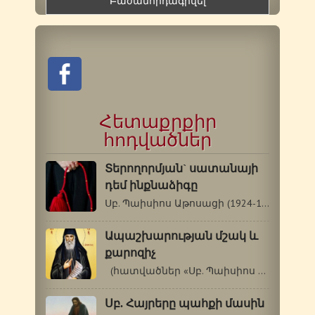
Հետաքրքիր
հոդվածներ
Տերողորմյան` սատանայի
դեմ ինքնաձիգը
Սբ. Պաիսիոս Աթոսացի (1924-1994 թթ.) Տերողորմյան`…
Ապաշխարության մշակ և
քարոզիչ
(հատվածներ «Սբ. Պաիսիոս Աթոսացու…
Սբ. Հայրերը պահքի մասին