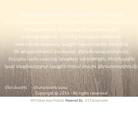
Սույն կայքում առկա հոդվածների եւ նյութերի
վերահրապարակումն ու վերարտադրումը թույլատրվում
են պայմանով, որ դրանք վերարտադրվեն
ամբողջությամբ` առանց հապավումների եւ
www.orthodoxkyanq.org
կայքին պարտադիր հղումով:
Չի թույլատրվում մասնակի վերահրապարակումը,
ինչպես նաեւ առանց նյութերը ստեղծողին, հեղինակին
կամ սկզբնաղբյուր-կայքին հղում տալու վերարտադրումը:
Մեր մասին
Հետադարձ կապ
Copyright © 2014 - All rights reserved
WP2Social Auto Publish
Powered By :
XYZScripts.com