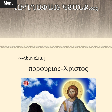
Menu
<--Հետ գնալ
πορφύριος-Χριστός