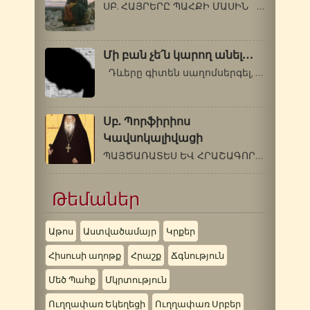
ՍԲ. ՀԱՅՐԵՐԸ ՊԱՀՔԻ ՄԱՍԻՆ Քանի որ…
Մի բան չե՛ն կարող անել…
Դևերը գիտեն սաղոմսերգել, աշխարհի…
Սբ. Պորֆիրիոս
Կավսոկալիվացի
ՊԱՅԾԱՌԱՏԵՍ ԵՎ ՀՐԱՇԱԳՈՐԾ Դեկտեմբերի…
Թեմաներ
Աթոս
Աստվածամայր
Կրքեր
Հիսուսի աղոթք
Հրաշք
Ճգնություն
Մեծ Պահք
Մկրտություն
Ուղղափառ Եկեղեցի
Ուղղափառ Սրբեր