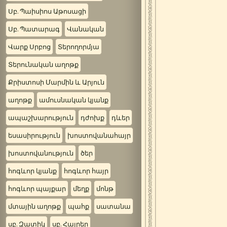
Սբ. Պաիսիոս Աթոսացի
Սբ. Պատարագ
Վանական
Վարք Սրբոց
Տերողորմյա
Տերունական աղոթք
Քրիստոսի Մարմին և Արյուն
աղոթք
ամուսնական կյանք
ապաշխարություն
դժոխք
դևեր
եսասիրություն
խոստովանահայր
խոստովանություն
ծեր
հոգևոր կյանք
հոգևոր հայր
հոգևոր պայքար
մեղք
մոնթ
մտային աղոթք
պահք
սատանա
սբ. Զատիկ
սբ. Հայրեր