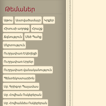
Թեմաներ
Աթոս
Աստվածամայր
Կրքեր
Հիսուսի աղոթք
Հրաշք
Ճգնություն
Մեծ Պահք
Մկրտություն
Ուղղափառ Եկեղեցի
Ուղղափառ Սրբեր
Ուղղափառ վանականություն
Պենտեկոստարիոն
Սբ. Գրիգոր Պալամաս
Սբ. Հովհան Ոսկեբերան
Սբ. Հովհաննես Ոսկեբերան