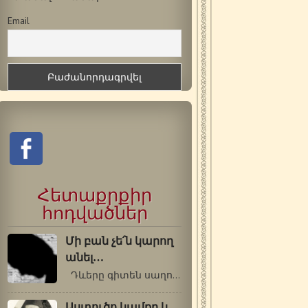
Email
Հետաքրքիր
հոդվածներ
Մի բան չե՛ն կարող
անել…
Դևերը գիտեն սաղոմսերգել, աշխարհի…
Աստուծո կամքը և