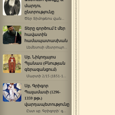
մարդու
ընտրությունը
Ծեր Տիմոթեոս վանահայր († 23 սեպտեմբերի…
Տերը գործում է մեր
հավատին
համապատասխան
Լեմեսոսի մետրոպոլիտ Աթանաս …
Սբ. Նիկողայոս
Պլանաս (Բնության
գերազանցում)
Մարտի 2/15 (1851-1932թթ.) «Երանի՜ նրանց,…
Սբ. Գրիգոր
Պալամասի (1296-
1359 թթ.)
վարդապետությունը
Ըստ սբ. Գրիգորի` գոյություն ունեն…