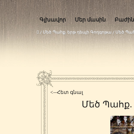
Գլխավոր
Մեր մասին
Բաժին
/
Մեծ Պահք. երթ դեպի Գողգոթա
/
Մեծ Պահ
<--Հետ գնալ
Մեծ Պահք.