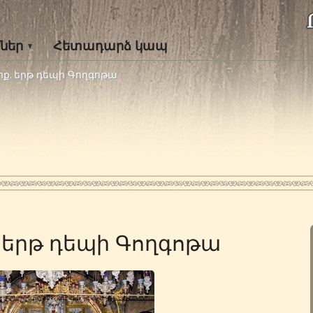
ներ
Հետադարձ կապ
ք. երթ դեպի Գողգոթա
 երթ դեպի Գողգոթա