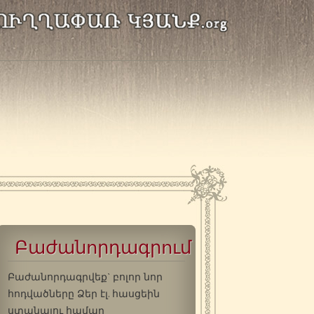
Բաժանորդագրում
Բաժանորդագրվեք` բոլոր նոր
հոդվածները Ձեր էլ. հասցեին
ստանալու համար