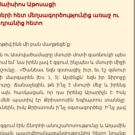
 Պաիսիոս Աթոսացի
րի հետ մեղսագործությունից առաջ ու
դրանից հետո
իվ ինձ մի բան մաղթեցե՛ք:
ու Աստվածամայրը մսուրի մոտի գառնուկի պես
մ եմ` նա իրեն լավ է զգում, ինչպես և մսուրի միջի
շուկը… «Ծանեաւ եզն զստացիչ իւր, եւ էշ զմսուր
 մարգարեն (Ես. 1, 3): Այսինքն` եզն իր Տիրոջը
ուրը: Ճանաչեցին, թե ի՛նչ է մսուրի մեջ և իրենց
այն. հասկացան, որ դա իրենց Արարիչն է: Իսկ
՜ մեծ պատիվ էր Քրիստոսին Եգիպտոս տանելը:
նեին, իսկ Քրիստոսն ի՜նչ օգտագործեց: Ի՜նչ լավ
մ էին Շնորհի անուշահոտությունը և Ադամին
ակայն պատվիրանազանցությունից հետո նրանք