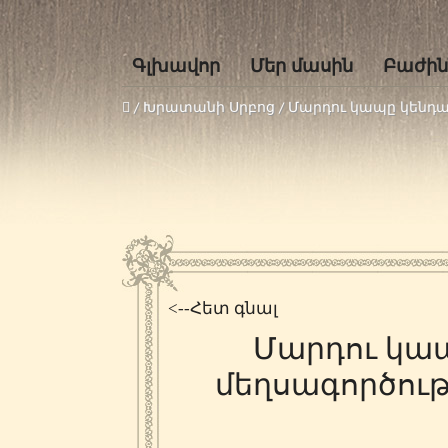
Գլխավոր
Մեր մասին
Բաժին
/ Խրատանի Սրբոց /
Մարդու կապը կենդա
<--Հետ գնալ
Մարդու կա
մեղսագործութ