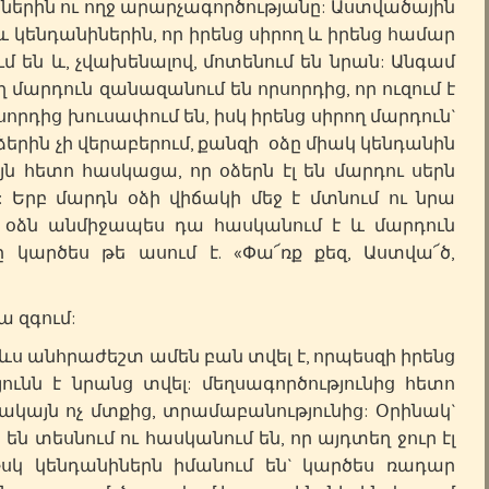
նիներին ու ողջ արարչագործությանը: Աստվածային
և կենդանիներին, որ իրենց սիրող և իրենց համար
 են և, չվախենալով, մոտենում են նրան: Անգամ
 մարդուն զանազանում են որսորդից, որ ուզում է
որդից խուսափում են, իսկ իրենց սիրող մարդուն`
 օձերին չի վերաբերում, քանզի օձը միակ կենդանին
այն հետո հասկացա, որ օձերն էլ են մարդու սերն
: Երբ մարդն օձի վիճակի մեջ է մտնում ու նրա
օձն անմիջապես դա հասկանում է և մարդուն
ը կարծես թե ասում է. «Փա՜ռք քեզ, Աստվա՜ծ,
 զգում:
անհրաժեշտ ամեն բան տվել է, որպեսզի իրենց
ունն է նրանց տվել: մեղսագործությունից հետո
ակայն ոչ մտքից, տրամաբանությունից: Օրինակ`
 են տեսնում ու հասկանում են, որ այդտեղ ջուր էլ
Իսկ կենդանիներն իմանում են` կարծես ռադար