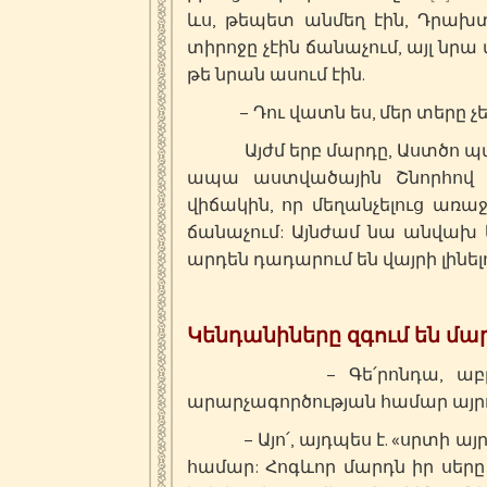
ևս, թեպետ անմեղ էին, Դրախտ
տիրոջը չէին ճանաչում, այլ նրա
թե նրան ասում էին.
– Դու վատն ես, մեր տերը չե
Այժմ երբ մարդը, Աստծո պատվ
ապա աստվածային Շնորհով է
վիճակին, որ մեղանչելուց առա
ճանաչում: Այնժամ նա անվախ կ
արդեն դադարում են վայրի լինելու
Կենդանիները զգում են մար
– Գե՛րոնդա, ա
արարչագործության համար այրու
– Այո՛, այդպես է. «սրտի այրո
համար: Հոգևոր մարդն իր սերը