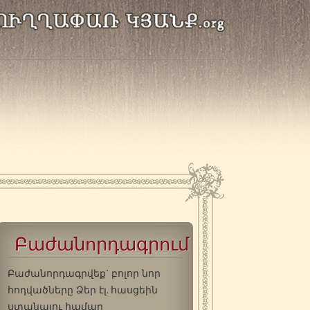
Բաժանորդագրում
Բաժանորդագրվեք` բոլոր նոր
հոդվածները Ձեր էլ. հասցեին
ստանալու համար