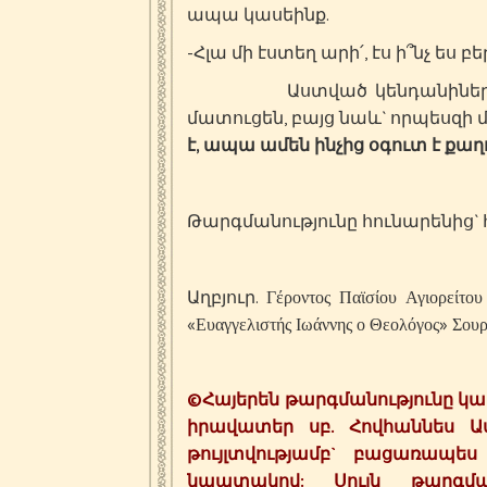
ապա կասեինք.
-Հլա մի էստեղ արի՛, էս ի՞նչ ես բ
Աստված կենդանիներին ստե
մատուցեն, բայց նաև` որպեսզի 
է, ապա ամեն ինչից օգուտ է քաղ
Թարգմանությունը հունարենից` հ
Աղբյուր. Γέροντος Παϊσίου Αγιορείτου
«Ευαγγελιστής Ιωάννης ο Θεολόγος» Σου
©
Հայերեն
թարգմանությունը
կա
իրավատեր
սբ.
Հովհաննես
Ա
թույլտվությամբ`
բացառապես w
նպատակով:
Սույն
թարգմ