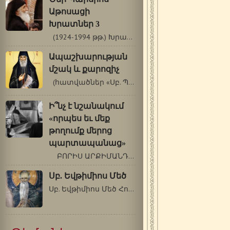
Աթոսացի
Խրատներ 3
(1924-1994 թթ.) Խրատներ Երբ մարմնի…
Ապաշխարության
մշակ և քարոզիչ
(հատվածներ «Սբ. Պաիսիոս Աթոսացու…
Ի՞նչ է նշանակում
«որպես եւ մեք
թողումք մերոց
պարտապանաց»
ԲՈՐԻՍ ԱՐՔԻՄԱՆԴՐԻՏ ԽՈԼՉԵՎ (1895-1971…
Սբ. Եվթիմիոս Մեծ
Սբ. Եվթիմիոս Մեծ Հունվարի 20/փետրվարի…