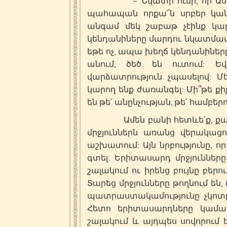
– Նկատի ունի, որ Աստված 
պահապան որքա՜ն սրբեր կան:
անգամ մեկ շաբաթ չէինք կար
կենդանիները մարդու նկատմամբ 
եթե ոչ, ապա խեղճ կենդանիները
անում, ծեծ են ուտում: Ե
վարձատրություն չպասելով: Մե
կարող ենք ժառանգել: Մի՞թե ք
են թե՛ անընչության, թե՛ համբեր
Ամեն բանի հետևե՛ք, քանի ո
մրջյուններն առանց վերակաց
աշխատում: Այն նրբությունը, որ
գտել: Երիտասարդ մրջյուններ
շալակում ու իրենց բույնը բերո
Տարեց մրջյունները թողնում են
պատրաստակամությունը չկոտրե
Հետո երիտասարդները կամաց
շալակում և այդպես սովորում են