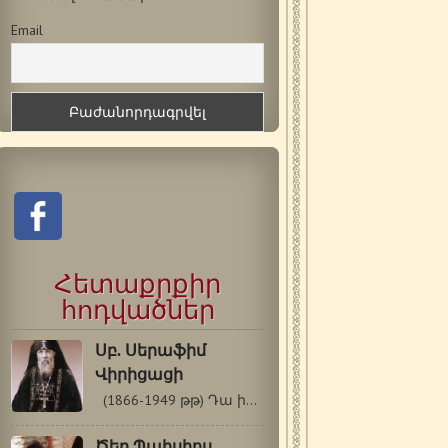
Email
Հետաքրքիր
հոդվածներ
Սբ. Սերաֆիմ
Վիրիցացի
(1866-1949 թթ) Դա ինձանից էր Աստուծո…
Ծեր Պաիսիոս