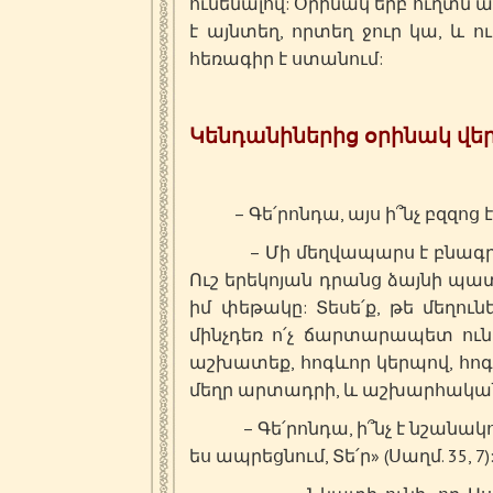
ունենալով: Օրինակ երբ ուղտն
է այնտեղ, որտեղ ջուր կա, և 
հեռագիր է ստանում:
Կենդանիներից օրինակ վե
– Գե՛րոնդա, այս ի՞նչ բզզոց է
– Մի մեղվապարս է բնագրվել
Ուշ երեկոյան դրանց ձայնի պատճ
իմ փեթակը: Տեսե՛ք, թե մեղո
մինչդեռ ո՛չ ճարտարապետ ունեն
աշխատեք, հոգևոր կերպով, հո
մեղր արտադրի, և աշխարհական
– Գե՛րոնդա, ի՞նչ է նշանակու
ես ապրեցնում, Տե՛ր» (Սաղմ. 35, 7)