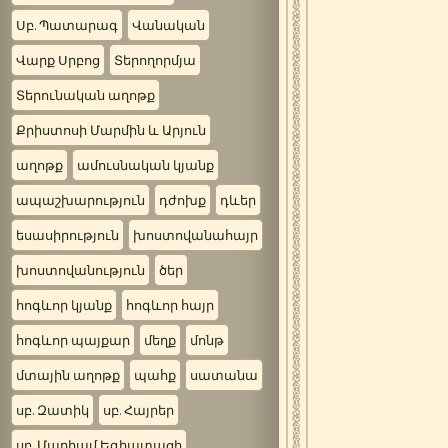
Սբ. Պատարագ
Վանական
Վարք Սրբոց
Տերողորմյա
Տերունական աղոթք
Քրիստոսի Մարմին և Արյուն
աղոթք
ամուսնական կյանք
ապաշխարություն
դժոխք
դևեր
եսասիրություն
խոստովանահայր
խոստովանություն
ծեր
հոգևոր կյանք
հոգևոր հայր
հոգևոր պայքար
մեղք
մոնթ
մտային աղոթք
պահք
սատանա
սբ. Զատիկ
սբ. Հայրեր
սբ. Մարիամ Եգիպտացի