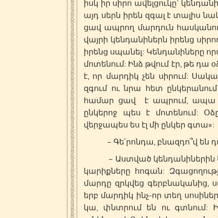
իսկ իր սիրո ավելցուկը` կենդա
այդ սերն իրեն զգալ է տալիս նա
ցավ ապրող մարդուն հասկանում
վայրի կենդանիներն իրենց սիրող
իրենց սպանել: Կենդանիները որս
մոտենում: Ինձ թվում էր, թե դա
է, որ մարդիկ չեն սիրում: Սակ
զգում ու նրա հետ ընկերանում
համար ցավ է ապրում, ապա 
ընկերոջ պես է մոտենում: Օձ
վերջապես ես էլ մի ընկեր գտա»:
– Գե՛րոնդա, բնազդո՞վ են դա
– Աստված կենդանիներին ևս 
կարիքները հոգան: Զգացողությ
մարդը զրկվեց գերբնականից, ս
երբ մարդիկ ինչ-որ տեղ սոսիներ
կա, փնտրում են ու գտնում: 