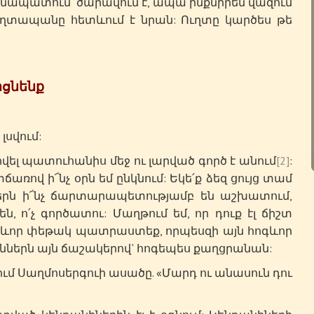
 անապատում ծարավում է, ապա ինքնիրեն վազում
ուղտապանը հետևում է նրան: Ուղտը կարծես թե
րցնենք
 լսվում:
 պատուհանիս մեջ ու լարված գործ է անում
[2]
:
առով ի՜նչ օրն եմ ընկնում: Եկե՛ք ձեզ ցույց տամ
ւներն ի՜նչ ճարտարապետությամբ են աշխատում,
, ո՛չ գործատու: Մաղթում եմ, որ դուք էլ ճիշտ
գևոր փեթակ պատրաստեք, որպեսզի այն հոգևոր
ներն այն ճաշակերով` հոգեպես քաղցրանան:
մ Սաղմոսերգուի ասածը. «Մարդ ու անասուն դու
: