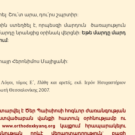
երել: Շու՛տ արա, դու՛րս շպրտիր:
ղծել է, որպեսզի մարդուն ծառայություն
մարդը նրանցից օրինակ վերցնի:
Եթե մարդը մարդ
ում:
այր Հերոնիմոս Մայիլյանի:
 Λόγοι, τόμος Ε΄,
Πάθη και αρετές,
εκδ. Ιερόν Ησυχαστήριον
ρωτή Θεσσαλονίκης 2007.
տարվել
է
Ծեր
Պաիսիոսի
հոգևոր
ժառանգության
ստվածաբան
վանքի
հատուկ
օրհնությամբ
ու
ww.orthodoxkyanq.org
կայքում
հրապարակելու
անության
որևէ
վերարտադրություն`
բացի