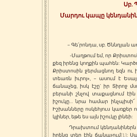
Սբ.
Մարդու կապը կենդանինե
– Գե՛րոնդա, սբ. Ծննդյան առթ
-Մաղթում եմ, որ Քրիստոսն 
քեզ իրենց կողքին պահեն: Կարծու
Քրիստոսին ջերմացնող եզն ու ի
տեառն իւրոյ», – ասում է Եսայի
ճանաչեց, իսկ էշը` իր Տիրոջ մս
բերանի շնչով տաքացնում էին 
իշուկը… նրա համար ինչպիսի
Իշխանները ոսկեհյուս կառքեր ու
կլիներ, եթե ես այն իշուկը լինեի:
Դրախտում կենդանիներն զգու
իրենց տեր էին ճանաչում
[1]
: Ս