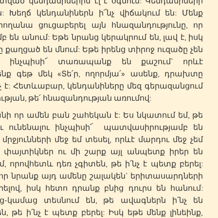
կենդանիներին էլ է օգնում: Կենդանիների
 Խեղճ կենդանիներն ի՜նչ վիճակում են: Մենք
ողանա ցուցաբերել այն հնազանդությունը, որ
են անում: Եթե նրանց կերակրում են, լավ է, իսկ
 քաղցած են մնում: Եթե իրենց տիրոջ ուզածը չեն
վ ինչպիսի՜ տառապանք են քաշում` որևէ
նք գեթ մեկ «Տե՛ր, ողորմյա՛» ասենք, դրախտը
իչ է: Հետևաբար, կենդանիները մեզ գերազանցում
ության, թե՛ հնազանդության առումով:
ր ամեն բան շահեկան է: Ես նկատում եմ, թե
ու ունենալու ինչպիսի՜ պատվասիրությամբ են
 մրջյունների մեջ եմ տեսել, որևէ մարդու մեջ չեմ
ը փայտիկներ ու մի շարք այլ անպետք իրեր են
ւմ, որովհետև դեռ չգիտեն, թե ի՛նչ է պետք բերել:
, որ նրանք այդ ամենը շալակեն` երիտասարդների
լով, իսկ հետո դրանք բնից դուրս են հանում:
-կամաց տեսնում են, թե ավագներն ի՛նչ են
, թե ի՛նչ է պետք բերել: Իսկ եթե մենք լինեինք,