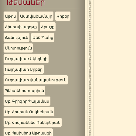
Թեմաներ
Աթոս
Աստվածամայր
Կրքեր
Հիսուսի աղոթք
Հրաշք
Ճգնություն
Մեծ Պահք
Մկրտություն
Ուղղափառ Եկեղեցի
Ուղղափառ Սրբեր
Ուղղափառ վանականություն
Պենտեկոստարիոն
Սբ. Գրիգոր Պալամաս
Սբ. Հովհան Ոսկեբերան
Սբ. Հովհաննես Ոսկեբերան
Սբ. Պաիսիոս Աթոսացի