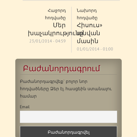
Հաջորդ
Նախորդ
հոդվածը
հոդվածը
Մեր
Հիսուս»
խաչակրությունը
անվան
մասին
23/01/2014 - 04:59
01/01/2014 - 01:00
Բաժանորդագրում
Բաժանորդագրվեք` բոլոր նոր
հոդվածները Ձեր էլ. հասցեին ստանալու
համար
Email