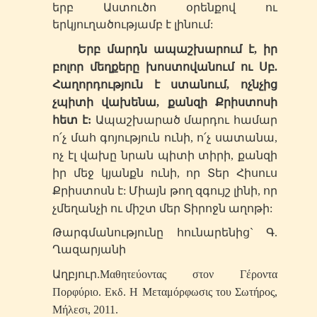
երբ Աստուծո օրենքով ու
երկյուղածությամբ է լինում:
Երբ մարդն ապաշխարում է, իր
բոլոր մեղքերը խոստովանում ու Սբ.
Հաղորդություն է ստանում, ոչնչից
չպիտի վախենա, քանզի Քրիստոսի
հետ է:
Ապաշխարած մարդու համար
ո՛չ մահ գոյություն ունի, ո՛չ սատանա,
ոչ էլ վախը նրան պիտի տիրի, քանզի
իր մեջ կյանքն ունի, որ Տեր Հիսուս
Քրիստոսն է: Միայն թող զգույշ լինի, որ
չմեղանչի ու միշտ մեր Տիրոջն աղոթի:
Թարգմանությունը հունարենից` Գ.
Ղազարյանի
Աղբյուր.
Μαθητεύοντας στον Γέροντα
Πορφύριο. Εκδ. Η Μεταμόρφωσις του Σωτήρος,
Μήλεσι, 2011.