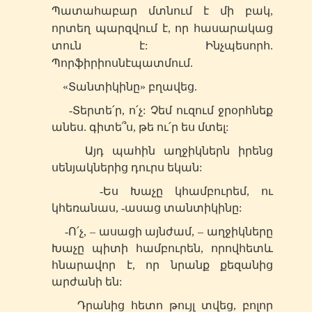
Պատահաբար մտնում է մի բակ,
որտեղ պարզվում է, որ հասարակաց
տուն է:
Ինչպես
որ
հ
.
Պորֆիրիոսն
է
պատմում
.
«Տանտիկինը» բղավեց.
-Տերտե՛ր, ո՛չ: Չեմ ուզում ջրօրհնեք
անես. գիտե՞ս, թե ու՛ր ես մտել:
Այդ պահին աղջիկներն իրենց
սենյակներից դուրս եկան:
-Ես Խաչը կհամբուրեմ, ու
կհեռանաս, -ասաց տանտիկինը:
-Ո՛չ, – ասացի այնժամ, – աղջիկները
Խաչը պիտի համբուրեն, որովհետև
հնարավոր է, որ նրանք քեզանից
արժանի են:
Դրանից հետո թույլ տվեց, բոլոր