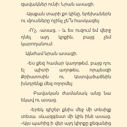
զավակներ ունի: Նրան ասացի.
-Այսքան տարի քո կինը, երեխաներն
ու մյուսները ոչինչ չե՞ն հասկացել:
-Ո՛չ, -ասաց, – և ես ուզում եմ վերջ
դնել այդ կրքին, բայց չեմ
կարողանում:
Այնժամ նրան ասացի.
-Ես քեզ համար կաղոթեմ, բայց դու
էլ պիտի աղոթես, որպեսզի
Քրիստոսին ու Աստվածածնին
խնդրենք մեզ ողորմել:
Բավական ժամանակ անց նա
եկավ ու ասաց.
-Երեկ գիշեր քնիս մեջ մի տեսիլք
տեսա. սևազգեստ մի կին ինձ ասաց.
«Այս պահից ի վեր այդ կիրքը քեզանից