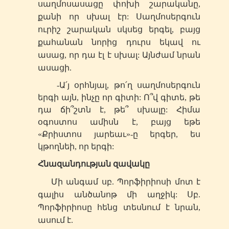
սաղմոսասացը փոխի շարականը,
քանի որ սխալ էր: Սաղմոսերգուն
ուրիշ շարական սկսեց երգել, բայց
քահանան նորից դուրս եկավ ու
ասաց, որ դա էլ է սխալ: Այնժամ նրան
ասացի.
-Ա՛յ օրհնյալ, թո՛ղ սաղմոսերգուն
երգի այն, ինչը որ գիտի: Ո՞վ գիտե, թե
դա ճի՞շտն է, թե՞ սխալը: Հիմա
օգոստոս ամիսն է, բայց եթե
«Քրիստոս յարեաւ»-ը երգեր, ես
կթողնեի, որ երգի:
Հնազանդության զավակը
Մի անգամ
սբ
. Պորֆիրիոսի մոտ է
գալիս անծանոթ մի աղջիկ:
Սբ
.
Պորֆիրիոսը հենց տեսնում է նրան,
ասում է.