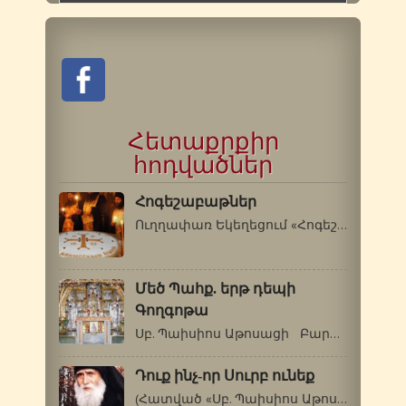
Հետաքրքիր
հոդվածներ
Հոգեշաբաթներ
Ուղղափառ Եկեղեցում «Հոգեշաբաթ» են…
Մեծ Պահք. երթ դեպի
Գողգոթա
Սբ. Պաիսիոս Աթոսացի Բարի՜ քառասնօրյա…
Դուք ինչ-որ Սուրբ ունեք
(Հատված «Սբ. Պաիսիոս Աթոսացու վարքն…