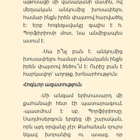
աթոսացի մի վանականի մասին, ով
մեղսական անկումից խոսափելու
համար ինքն իրեն փայտով հարվածել
է: Երբ հոգեզավակը գալիս է հ.
Պորֆիրիոսի մոտ, նա անմիջապես
ասում է.
-Սա ի՞նչ բան է. անկումից
խուսափելու համար վանականն ինքն
իրեն փայտով ծեծու՞մ է: Ուրիշ բան է
հարկավոր` աղոթք, խոնարհություն:
Հոգևոր ազատություն
-Մի անգամ երիտասարդ մի
քահանայի հետ էի պատարագում,
-պատմում է
սբ
. Պորֆիրիոսը:
Սաղմոսերգուն երգեց մի շարական,
որն այդ օրվանը չէր: Քահանան դուրս
եկավ խորանից ու ասաց, որ