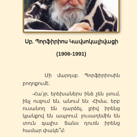
Սբ. Պորֆիրիոս Կավսոկալիվացի
(1906-1991)
Մի
մարդ
սբ
. Պորֆիրիոսի
ն
բողոք
ում
է
.
-Հա՛յր, երեխաներս ինձ չեն լսում,
ինչ ուզում են, անում են: Հիմա, երբ
ուսանող են դարձել, լրիվ իրենց
կյանքով են ապրում. լուսադեմին են
տուն գալիս: Տանս դուռն իրենց
համար փակե՞մ: