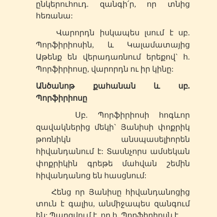
ընկերուհուդ. զանգի՛ր, որ տնից
հեռանա:
Վարորդն իսկապես լսում է
սբ
.
Պորֆիրիոսին, և Կալամատայից
Աթենք են վերադառնում երեքով` հ.
Պորֆիրիոսը, վարորդն ու իր կինը:
Անծանոթ քահանան և
սբ
.
Պորֆիրիոսը
Սբ
. Պորֆիրիոսի հոգևոր
զավակներից մեկի` Յանիսի փոքրիկ
թոռնիկն անսպասելիորեն
հիվանդանում է: Տասնչորս ամսեկան
փոքրիկին գրեթե մահվան շեմին
հիվանդանոց են հասցնում:
Հենց որ Յանիսը հիվանդանոցից
տուն է գալիս, անմիջապես զանգում
են: Պարզվում է, որ հ. Պորֆիրիոսն է.