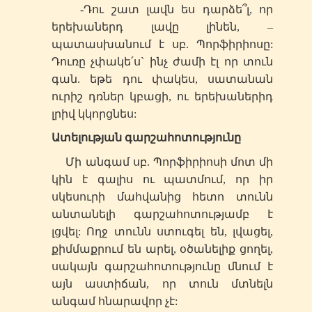
-Դու շատ լավն ես դարձե՞լ, որ
երեխաներդ լավը լինեն, –
պատասխանում է
սբ
. Պորֆիրիոսը:
Դուռը չփակե՛ս` ինչ ժամի էլ որ տուն
գան. եթե դու փակես, սատանան
ուրիշ դռներ կբացի, ու երեխաներիդ
լրիվ կկորցնես:
Ատելության գարշահոտությունը
Մի անգամ
սբ
. Պորֆիրիոսի մոտ մի
կին է գալիս ու պատմում, որ իր
սկեսուրի մահվանից հետո տունն
անտանելի գարշահոտությամբ է
լցվել: Ողջ տունն ստուգել են, լվացել,
քիմմաքրում են արել, օծանելիք ցողել,
սակայն գարշահոտությունը մնում է
այն աստիճան, որ տուն մտնելն
անգամ հնարավոր չէ: