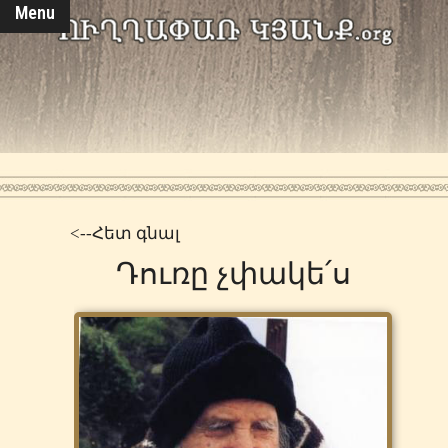
Menu
<--Հետ գնալ
Դուռը չփակե՛ս