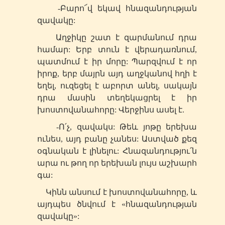
-Բարո՜վ եկավ հնազանդության
զավակը:
Աղջիկը շատ է զարմանում դրա
համար: Երբ տուն է վերադառնում,
պատմում է իր մորը: Պարզվում է որ
իրոք, երբ մայրն այդ աղջկանով հղի է
եղել, ուզեցել է աբորտ անել, սակայն
դրա մասին տեղեկացրել է իր
խոստովանահորը: Վերջինս ասել է.
-Ո՛չ, զավակս: Թեև յոթը երեխա
ունես, այդ բանը չանես: Աստված քեզ
օգնական է լինելու: Հնազանդությու՛ն
արա ու թող որ երեխան լույս աշխարհ
գա:
Կինն անսում է խոստովանահորը, և
այդպես ծնվում է «հնազանդության
զավակը»: