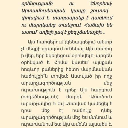
օրհնությամբ ու Շնորհով:
Արտամուսնական կապը շուտով
փոխվում է, տառապանք է դառնում
ու մարդկանց տանջում. Հաճախ են
ասում` ավելի լավ է քեզ չճանաչեի…
Այս հարցերում (կենակցելու) պետք
չէ մեղքի զգացում ունենալ: Այն պահից
ի վեր, երբ եկեղեցում օրհնվել է, արդեն
օրհնված է: Հիմա կասես` այսքան
հոգևոր բաներից հետո մարմնական
հաճույքի՞ն տրվեմ: Աստված իր ողջ
արարչագործության մեջ
ուրախություն է դրել: Այս հարցում
(որդեծնության) մարդն Աստծուն
արարչակից է: Եվ Աստված կամեցել է
դրա մեջ էլ հաճույք դնել.
արարչագործության մեջ ես մտնում և
ուրախանում ես: Այս ամենն այսպես է,