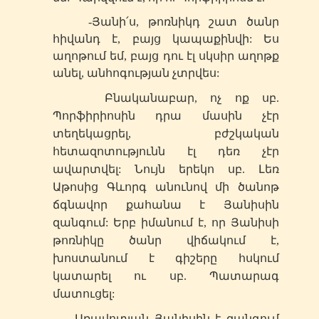
-Յանի՛ս, թոռնիկդ շատ ծանր
հիվանդ է, բայց կապաքինվի: Ես
աղոթում եմ, բայց դու էլ սկսիր աղոթք
անել, անհոգության չտրվես:
Բնականաբար, ոչ ոք
սբ
.
Պորֆիրիոսին դրա մասին չէր
տեղեկացրել, բժշկական
հետազոտությունն էլ դեռ չէր
ավարտվել: Նույն երեկո սբ. Լեռ
Աթոսից Գևորգ անունով մի ծանոթ
ճգնավոր քահանա է Յանիսին
զանգում: Երբ իմանում է, որ Յանիսի
թոռնիկը ծանր վիճակում է,
խոստանում է գիշերը հսկում
կատարել ու սբ. Պատարագ
մատուցել:
Առավոտյան Յանիսին է զանգում