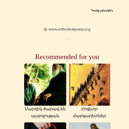
Դուռը չփակե՛ս
©
www.orthodoxkyanq.org
Recommended for you
Մարդիկ ծարավ են
Հոգևոր
պարզության
մարգարիտներ