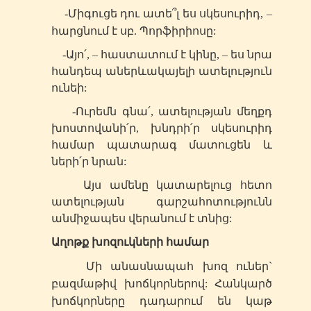
-Միգուցե դու ատե՞լ ես սկեսուրիդ, –
հարցնում է
սբ
. Պորֆիրիոսը:
-Այո՛, – հաստատում է կինը, – ես նրա
հանդեպ աներևակայելի ատելություն
ունեի:
-Ուրեմն գնա՛, ատելության մեղքդ
խոստովանի՛ր, խնդրի՛ր սկեսուրիդ
համար պատարագ մատուցեն և
ների՛ր նրան:
Այս ամենը կատարելուց հետո
ատելության գարշահոտությունն
անմիջապես վերանում է տնից:
Աղոթք խոզուկների համար
Մի անասնապահ խոզ ուներ`
բազմաթիվ խոճկորներով: Հանկարծ
խոճկորները դադարում են կաթ