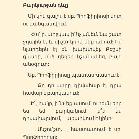
Բարկության դևը
Մի կին գալիս է
սբ
. Պորֆիրիոսի մոտ
ու գանգատվում.
-Հա՛յր, աղջկաս ի՞նչ անեմ. նա շատ
ջղային է, և միշտ կռիվ ենք անում: Իմ
նյարդերն էլ են խախտվել. Բժշկի
գնացի, ինձ դեղեր նշանակեց, բայց
անօգուտ:
Սբ
. Պորֆիրիոսը պատասխանում է.
-Քո դուստրը դիվահար է, դրա
համար է բարկանում:
-Է՜, հա՛յր, ի՞նչ եք ասում. ուրեմն երբ
ես եմ բարկանում, ե՞ս եմ
դիվահարվում, – առարկում է կինը:
-Անշու՛շտ, – հաստատում է
սբ
.
Պորֆիրիոսը: