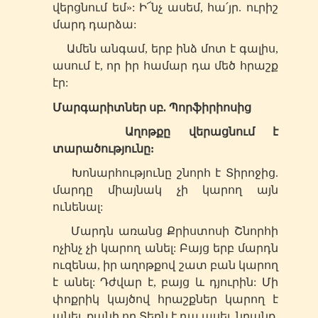
վերցնում եմ»: Ի՜նչ ասեմ, հա՛յր. ուրիշ
մարդ դարձա:
Ամեն անգամ, երբ ինձ մոտ է գալիս,
ասում է, որ իր համար դա մեծ հրաշք
էր:
Մարգարիտներ
սբ
. Պորֆիրիոսից
Աղոթքը վերացնում է
տարածությունը:
Խոնարհությունը շնորհ է Տիրոջից.
մարդը միայնակ չի կարող այն
ունենալ:
Մարդն առանց Քրիստոսի Շնորհի
ոչինչ չի կարող անել: Բայց երբ մարդն
ուզենա, իր աղոթքով շատ բան կարող
է անել: Դժվար է, բայց և դյուրին: Մի
փոքրիկ կայծով հրաշքներ կարող է
անել, քանի որ Տերն է դա ասել. նրանք,