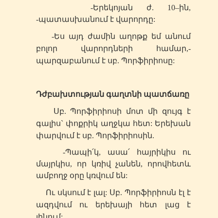
-Երեկոյան ժ. 10–ին,
-պատասխանում է վարորդը:
-Ես այդ ժամին աղոթք եմ անում
բոլոր վարորդների համար,-
պարզաբանում է
սբ
. Պորֆիրիոսը:
Դժբախտության գաղտնի պատճառը
Սբ
. Պորֆիրիոսի մոտ մի զույգ է
գալիս` փոքրիկ աղջկա հետ: Երեխան
փարվում է
սբ
. Պորֆիրիոսին.
-Պապի՛կ, ասա՛ հայրիկիս ու
մայրկիս, որ կռիվ չանեն, որովհետև
ամբողջ օրը կռվում են:
Ու սկսում է լալ: Ս
բ
. Պորֆիրիոսն էլ է
ազդվում ու երեխայի հետ լաց է
լինում: