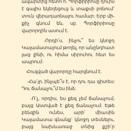
ավարտից հետո հ. Պորֆիրիոսը դուրս
է գալիս եկեղեցուց և տաքսի բռնում`
տուն վերադառնալու համար: Երբ մի-
քիչ գնում են,
սբ
. Պորֆիրիոսը
վարորդին ասում է.
-Որդի՛ս, ինչու՞ ես կնոջդ
Կալամատայում թողել, որ անընդհատ
լաց լինի, ու հիմա սիրուհու հետ ես
ապրում:
Հուզված վարորդը հարցնում է.
-Հա՛յր, ինչպե՞ս է, որ դու դա գիտես:
Դու ճանաչու՞մ ես ինձ:
-Ո՛չ, որդիս, ես քեզ չեմ ճանաչում,
բայց Աստված է քեզ ճանաչում: Եթե
բենզին ունես, արի՛ միասին
Կալամատա գնանք` կնոջդ տեսնելու,
բայց նախևառաջ տնից քշի՛ր