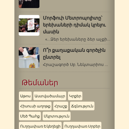
Մորֆուի Մետրոպոլիտը՝
երեխաների դիմակ կրելու
մասին
«…Ձեր երեխաները ձեր աչքի լույսն…
Ո՞ր քաղաքական գործչին
ընտրել
Հրաշագործ Սբ. Նեկտարիոս Պենդապոլսեցի…
Թեմաներ
Աթոս
Աստվածամայր
Կրքեր
Հիսուսի աղոթք
Հրաշք
Ճգնություն
Մեծ Պահք
Մկրտություն
Ուղղափառ Եկեղեցի
Ուղղափառ Սրբեր