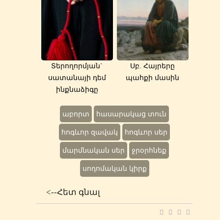
Տերողորմյան`
Սբ. Հայրերը
սատանայի դեմ
պահքի մասին
ինքնաձիգը
աբորտ
հասարակաց տուն
հոգևոր զավակ
հոգևոր սեր
մարմնական սեր
ջրօրհնեք
սոդոմական կիրք
<--Հետ գնալ