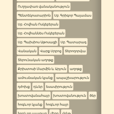
Ուղղափառ վանականություն
Պենտեկոստարիոն
Սբ. Գրիգոր Պալամաս
Սբ. Հովհան Ոսկեբերան
Սբ. Հովհաննես Ոսկեբերան
Սբ. Պաիսիոս Աթոսացի
Սբ. Պատարագ
Վանական
Վարք Սրբոց
Տերողորմյա
Տերունական աղոթք
Քրիստոսի Մարմին և Արյուն
աղոթք
ամուսնական կյանք
ապաշխարություն
դժոխք
դևեր
եսասիրություն
խոստովանահայր
խոստովանություն
ծեր
հոգևոր կյանք
հոգևոր հայր
հոգևոր պայքար
մեղք
մոնթ