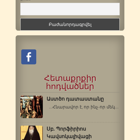
Հետաքրքիր
հոդվածներ
Աստծո դատաստանը
…Հնարավոր է, որ ինչ-որ մեկի մեջ…
Սբ. Պորֆիրիոս
Կավսոկալիվացի