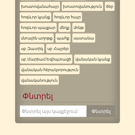
խոստովանահայր
խոստովանություն
ծեր
հոգևոր կյանք
հոգևոր հայր
հոգևոր պայքար
մեղք
մոնթ
մտային աղոթք
պահք
սատանա
սբ. Զատիկ
սբ. Հայրեր
սբ. Մարիամ Եգիպտացի
վանական կյանք
վանական հերակտրություն
վանականություն
Փնտրել