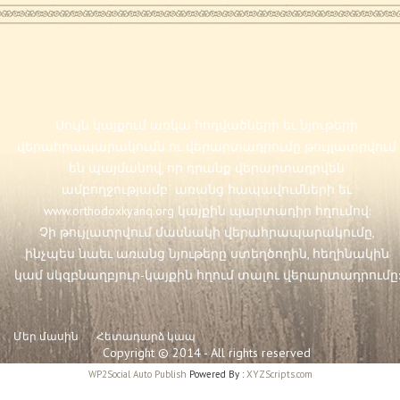
Սույն կայքում առկա հոդվածների եւ նյութերի
վերահրապարակումն ու վերարտադրումը թույլատրվում
են պայմանով, որ դրանք վերարտադրվեն
ամբողջությամբ` առանց հապավումների եւ
www.orthodoxkyanq.org
կայքին պարտադիր հղումով:
Չի թույլատրվում մասնակի վերահրապարակումը,
ինչպես նաեւ առանց նյութերը ստեղծողին, հեղինակին
կամ սկզբնաղբյուր-կայքին հղում տալու վերարտադրումը:
Մեր մասին
Հետադարձ կապ
Copyright © 2014 - All rights reserved
WP2Social Auto Publish
Powered By :
XYZScripts.com