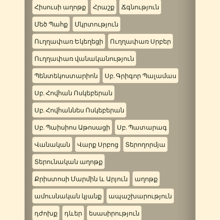
Հիսուսի աղոթք
Հրաշք
Ճգնություն
Մեծ Պահք
Մկրտություն
Ուղղափառ Եկեղեցի
Ուղղափառ Սրբեր
Ուղղափառ վանականություն
Պենտեկոստարիոն
Սբ. Գրիգոր Պալամաս
Սբ. Հովհան Ոսկեբերան
Սբ. Հովհաննես Ոսկեբերան
Սբ. Պաիսիոս Աթոսացի
Սբ. Պատարագ
Վանական
Վարք Սրբոց
Տերողորմյա
Տերունական աղոթք
Քրիստոսի Մարմին և Արյուն
աղոթք
ամուսնական կյանք
ապաշխարություն
դժոխք
դևեր
եսասիրություն