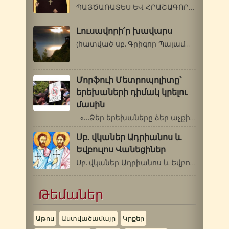
ՊԱՅԾԱՌԱՏԵՍ ԵՎ ՀՐԱՇԱԳՈՐԾ Դեկտեմբերի…
Լուսավորի՛ր խավարս
(հատված սբ. Գրիգոր Պալամասի վարքից)…
Մորֆուի Մետրոպոլիտը՝
երեխաների դիմակ կրելու
մասին
«…Ձեր երեխաները ձեր աչքի լույսն…
Սբ. վկաներ Ադրիանոս և
Եվբուլոս Վանեցիներ
Սբ. վկաներ Ադրիանոս և Եվբուլոս Վանեցիներ…
Թեմաներ
Աթոս
Աստվածամայր
Կրքեր