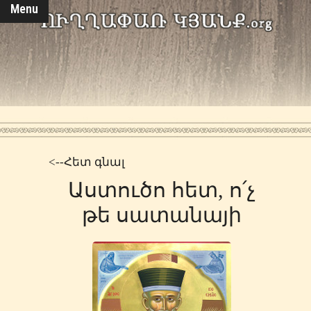
Menu
<--Հետ գնալ
Աստուծո հետ, ո՛չ
թե սատանայի