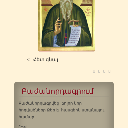
<--Հետ գնալ
Բաժանորդագրում
Բաժանորդագրվեք` բոլոր նոր
հոդվածները Ձեր էլ. հասցեին ստանալու
համար
Email