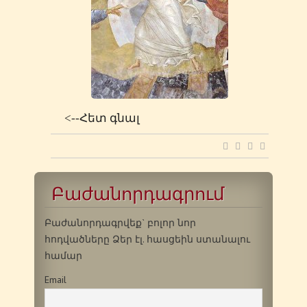
<--Հետ գնալ
Բաժանորդագրում
Բաժանորդագրվեք` բոլոր նոր
հոդվածները Ձեր էլ. հասցեին ստանալու
համար
Email