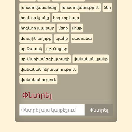
խոստովանահայր
խոստովանություն
ծեր
հոգևոր կյանք
հոգևոր հայր
հոգևոր պայքար
մեղք
մոնթ
մտային աղոթք
պահք
սատանա
սբ. Զատիկ
սբ. Հայրեր
սբ. Մարիամ Եգիպտացի
վանական կյանք
վանական հերակտրություն
վանականություն
Փնտրել