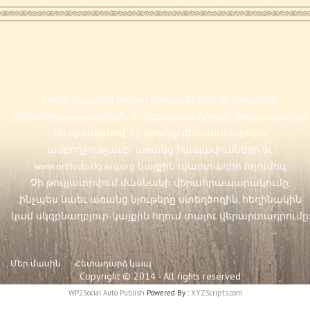
Սույն կայքում առկա հոդվածների եւ նյութերի
վերահրապարակումն ու վերարտադրումը թույլատրվում
են պայմանով, որ դրանք վերարտադրվեն
ամբողջությամբ` առանց հապավումների եւ
www.orthodoxkyanq.org
կայքին պարտադիր հղումով:
Չի թույլատրվում մասնակի վերահրապարակումը,
ինչպես նաեւ առանց նյութերը ստեղծողին, հեղինակին
կամ սկզբնաղբյուր-կայքին հղում տալու վերարտադրումը:
Մեր մասին
Հետադարձ կապ
Copyright © 2014 - All rights reserved
WP2Social Auto Publish
Powered By :
XYZScripts.com