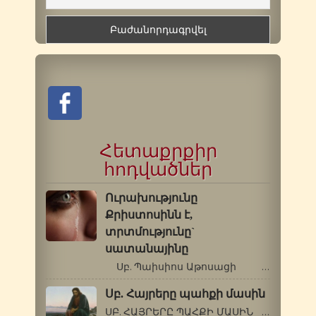
Հետաքրքիր
հոդվածներ
Ուրախությունը
Քրիստոսինն է,
տրտմությունը`
սատանայինը
Սբ. Պաիսիոս Աթոսացի …
Սբ. Հայրերը պահքի մասին
ՍԲ. ՀԱՅՐԵՐԸ ՊԱՀՔԻ ՄԱՍԻՆ Քանի որ…