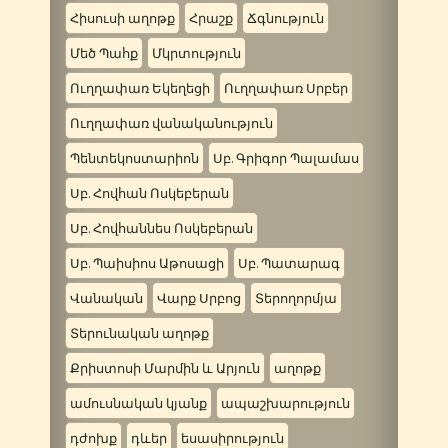
Հիսուսի աղոթք
Հրաշք
Ճգնություն
Մեծ Պահք
Մկրտություն
Ուղղափառ Եկեղեցի
Ուղղափառ Սրբեր
Ուղղափառ վանականություն
Պենտեկոստարիոն
Սբ. Գրիգոր Պալամաս
Սբ. Հովհան Ոսկեբերան
Սբ. Հովհաննես Ոսկեբերան
Սբ. Պաիսիոս Աթոսացի
Սբ. Պատարագ
Վանական
Վարք Սրբոց
Տերողորմյա
Տերունական աղոթք
Քրիստոսի Մարմին և Արյուն
աղոթք
ամուսնական կյանք
ապաշխարություն
դժոխք
դևեր
եսասիրություն