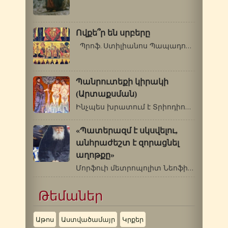
Ովքե՞ր են սրբերը
Պրոֆ. Ստիլիանոս Պապադոպուլոս (Գերասիմոս…
Պանրուտեքի կիրակի
(Արտաքսման)
Ինչպես խրատում է Տրիոդիոնը, մարդուն…
«Պատերազմ է սկսվելու,
անհրաժեշտ է զորացնել
աղոթքը»
Մորֆուի մետրոպոլիտ Նեոֆիտոսը Սբ.Պաիսիոս…
Թեմաներ
Աթոս
Աստվածամայր
Կրքեր