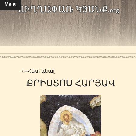
Menu
<--Հետ գնալ
ՔՐԻՍՏՈՍ ՀԱՐՅԱՎ