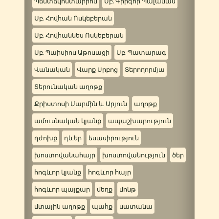
Պենտեկոստարիոն
Սբ. Գրիգոր Պալամաս
Սբ. Հովհան Ոսկեբերան
Սբ. Հովհաննես Ոսկեբերան
Սբ. Պաիսիոս Աթոսացի
Սբ. Պատարագ
Վանական
Վարք Սրբոց
Տերողորմյա
Տերունական աղոթք
Քրիստոսի Մարմին և Արյուն
աղոթք
ամուսնական կյանք
ապաշխարություն
դժոխք
դևեր
եսասիրություն
խոստովանահայր
խոստովանություն
ծեր
հոգևոր կյանք
հոգևոր հայր
հոգևոր պայքար
մեղք
մոնթ
մտային աղոթք
պահք
սատանա