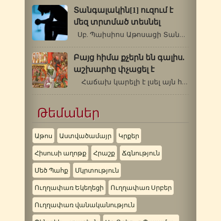
Տանգալակին[1] ուզում է
մեզ տրտմած տեսնել
Սբ. Պաիսիոս Աթոսացի Տանգալակին[1]…
Բայց հիմա քչերն են գալիս.
աշխարհը փչացել է
Հաճախ կարելի է լսել այն հեգնական…
Թեմաներ
Աթոս
Աստվածամայր
Կրքեր
Հիսուսի աղոթք
Հրաշք
Ճգնություն
Մեծ Պահք
Մկրտություն
Ուղղափառ Եկեղեցի
Ուղղափառ Սրբեր
Ուղղափառ վանականություն