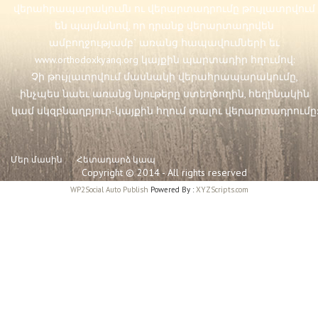
վերահրապարակումն ու վերարտադրումը թույլատրվում
են պայմանով, որ դրանք վերարտադրվեն
ամբողջությամբ` առանց հապավումների եւ
www.orthodoxkyanq.org
կայքին պարտադիր հղումով:
Չի թույլատրվում մասնակի վերահրապարակումը,
ինչպես նաեւ առանց նյութերը ստեղծողին, հեղինակին
կամ սկզբնաղբյուր-կայքին հղում տալու վերարտադրումը:
Մեր մասին
Հետադարձ կապ
Copyright © 2014 - All rights reserved
WP2Social Auto Publish
Powered By :
XYZScripts.com