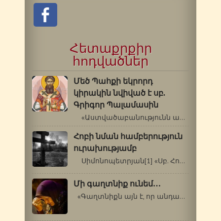
Հետաքրքիր
հոդվածներ
Մեծ Պահքի եկրորդ
կիրակին նվիված է սբ.
Գրիգոր Պալամասին
«Աստվածաբանությունն ամբողջանում…
Հոբի նման համբերություն
ուրախությամբ
Սիմոնոպետրյան[1] «Սբ. Հովհաննես…
Մի գաղտնիք ունեմ…
«Գաղտնիքն այն է, որ անդադար խնդրենք…