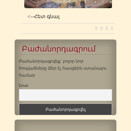
<--Հետ գնալ
Բաժանորդագրում
Բաժանորդագրվեք` բոլոր նոր
հոդվածները Ձեր էլ. հասցեին ստանալու
համար
Email