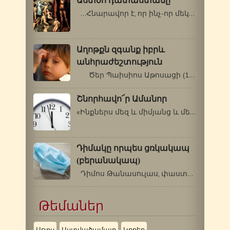
Աստծո դատաստանը
…Հնարավոր է, որ ինչ-որ մեկի մեջ…
Աղոթքն զգանք իբրև
անհրաժեշտություն
Ծեր Պաիսիոս Աթոսացի (1924-1994 թթ.)…
Շնորհավո՜ր Ամանոր
«Ինքներս մեզ և միմյանց և մեր ողջ կյանքը…
Դիմակը որպես ցռկակապ
(բերանակապ)
Դիմոս Թանասուլաս, փաստաբան, Հունաստան…
Թեմաներ
Աթոս
Աստվածամայր
Կրքեր