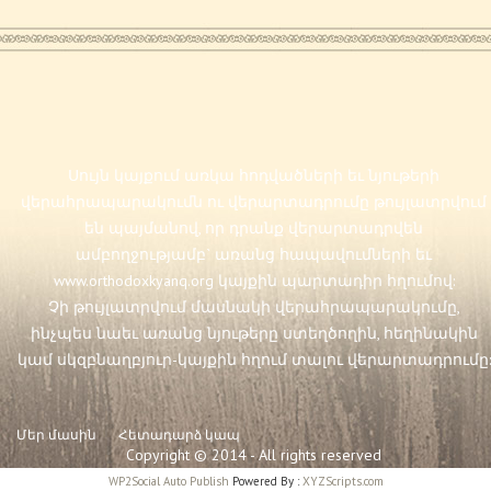
Սույն կայքում առկա հոդվածների եւ նյութերի
վերահրապարակումն ու վերարտադրումը թույլատրվում
են պայմանով, որ դրանք վերարտադրվեն
ամբողջությամբ` առանց հապավումների եւ
www.orthodoxkyanq.org
կայքին պարտադիր հղումով:
Չի թույլատրվում մասնակի վերահրապարակումը,
ինչպես նաեւ առանց նյութերը ստեղծողին, հեղինակին
կամ սկզբնաղբյուր-կայքին հղում տալու վերարտադրումը:
Մեր մասին
Հետադարձ կապ
Copyright © 2014 - All rights reserved
WP2Social Auto Publish
Powered By :
XYZScripts.com