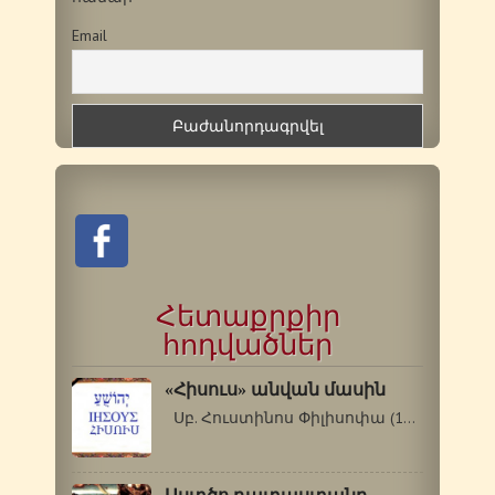
Email
Հետաքրքիր
հոդվածներ
«Հիսուս» անվան մասին
Սբ. Հուստինոս Փիլիսոփա (110-165 թթ.)…