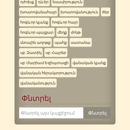
դժոխք
դևեր
եսասիրություն
խոստովանահայր
խոստովանություն
ծեր
հոգևոր կյանք
հոգևոր հայր
հոգևոր պայքար
մեղք
մոնթ
մտային աղոթք
պահք
սատանա
սբ. Զատիկ
սբ. Հայրեր
սբ. Մարիամ Եգիպտացի
վանական կյանք
վանական հերակտրություն
վանականություն
Փնտրել