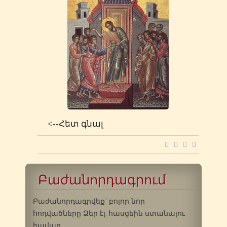
<--Հետ գնալ
Բաժանորդագրում
Բաժանորդագրվեք` բոլոր նոր
հոդվածները Ձեր էլ. հասցեին ստանալու
համար