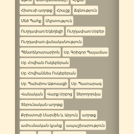
Հիսուսի աղոթք
Հրաշք
Ճգնություն
Մեծ Պահք
Մկրտություն
Ուղղափառ Եկեղեցի
Ուղղափառ Սրբեր
Ուղղափառ վանականություն
Պենտեկոստարիոն
Սբ. Գրիգոր Պալամաս
Սբ. Հովհան Ոսկեբերան
Սբ. Հովհաննես Ոսկեբերան
Սբ. Պաիսիոս Աթոսացի
Սբ. Պատարագ
Վանական
Վարք Սրբոց
Տերողորմյա
Տերունական աղոթք
Քրիստոսի Մարմին և Արյուն
աղոթք
ամուսնական կյանք
ապաշխարություն