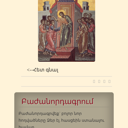
<--Հետ գնալ
Բաժանորդագրում
Բաժանորդագրվեք` բոլոր նոր
հոդվածները Ձեր էլ. հասցեին ստանալու
համար