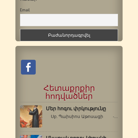
Email
Հետաքրքիր
հոդվածներ
Մեր հոգու փրկությունը
Սբ. Պաիսիոս Աթոսացի -Գե՛րոնդա,…