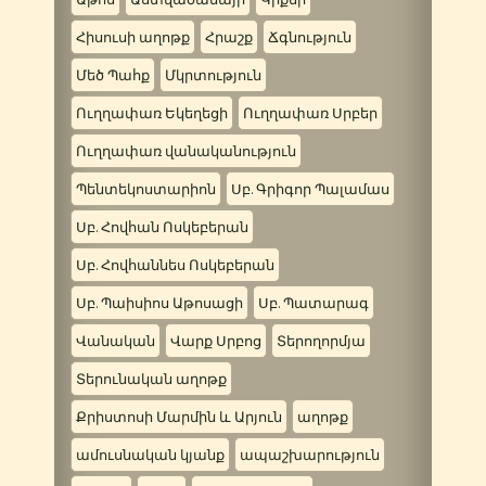
Հիսուսի աղոթք
Հրաշք
Ճգնություն
Մեծ Պահք
Մկրտություն
Ուղղափառ Եկեղեցի
Ուղղափառ Սրբեր
Ուղղափառ վանականություն
Պենտեկոստարիոն
Սբ. Գրիգոր Պալամաս
Սբ. Հովհան Ոսկեբերան
Սբ. Հովհաննես Ոսկեբերան
Սբ. Պաիսիոս Աթոսացի
Սբ. Պատարագ
Վանական
Վարք Սրբոց
Տերողորմյա
Տերունական աղոթք
Քրիստոսի Մարմին և Արյուն
աղոթք
ամուսնական կյանք
ապաշխարություն