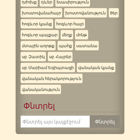
դժոխք
դևեր
եսասիրություն
խոստովանահայր
խոստովանություն
ծեր
հոգևոր կյանք
հոգևոր հայր
հոգևոր պայքար
մեղք
մոնթ
մտային աղոթք
պահք
սատանա
սբ. Զատիկ
սբ. Հայրեր
սբ. Մարիամ Եգիպտացի
վանական կյանք
վանական հերակտրություն
վանականություն
Փնտրել