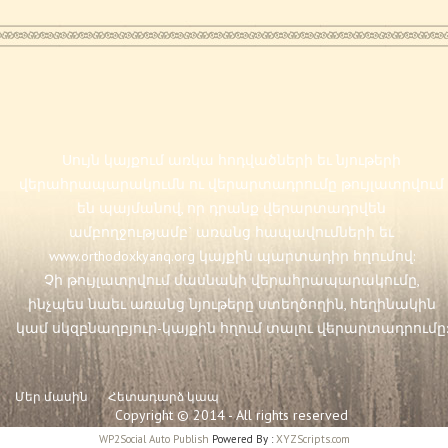
Սույն կայքում առկա հոդվածների եւ նյութերի
վերահրապարակումն ու վերարտադրումը թույլատրվում
են պայմանով, որ դրանք վերարտադրվեն
ամբողջությամբ` առանց հապավումների եւ
www.orthodoxkyanq.org
կայքին պարտադիր հղումով:
Չի թույլատրվում մասնակի վերահրապարակումը,
ինչպես նաեւ առանց նյութերը ստեղծողին, հեղինակին
կամ սկզբնաղբյուր-կայքին հղում տալու վերարտադրումը:
Մեր մասին
Հետադարձ կապ
Copyright © 2014 - All rights reserved
WP2Social Auto Publish
Powered By :
XYZScripts.com