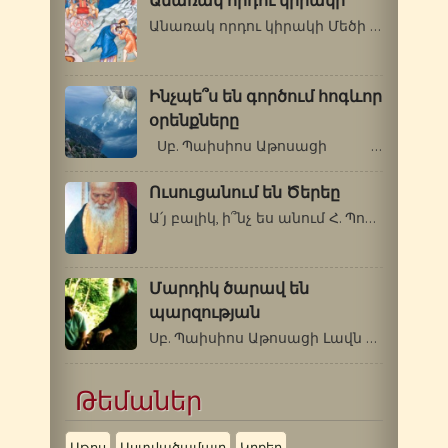
Անառակ որդու կիրակի
Անառակ որդու կիրակի Մեծի պահոց նախապատրաստական…
Ինչպե՞ս են գործում հոգևոր
օրենքները
Սբ. Պաիսիոս Աթոսացի - Գե՛րոնդա,…
Ուսուցանում են Ծերեը
Ա՛յ բալիկ, ի՞նչ ես անում Հ. Պորֆիրիոսի…
Մարդիկ ծարավ են
պարզության
Սբ. Պաիսիոս Աթոսացի Լավն այն է, որ…
Թեմաներ
Աթոս
Աստվածամայր
Կրքեր