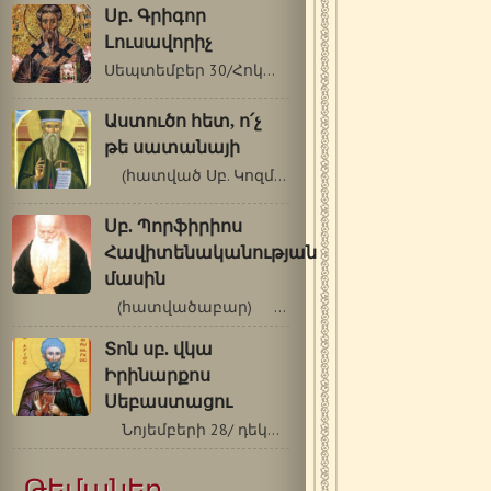
Սբ. Գրիգոր
Լուսավորիչ
Սեպտեմբեր 30/Հոկտեմբեր 13 Սուրբ Գրիգոր…
Աստուծո հետ, ո՛չ
թե սատանայի
(հատված Սբ. Կոզմաս Էտոլացու…
Սբ. Պորֆիրիոս
Հավիտենականության
մասին
(հատվածաբար) Աստվածաշունչն…
Տոն սբ. վկա
Իրինարքոս
Սեբաստացու
Նոյեմբերի 28/ դեկտեմբերի 11 Տոն…
Թեմաներ