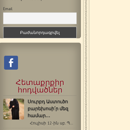
Email
Հետաքրքիր
հոդվածներ
Սուրբդ Աստուծո
բարեխոսի՛ր մեզ
համար…
Հուլիսի 12-ին սբ. Պաիսիոս Աթոսացու…