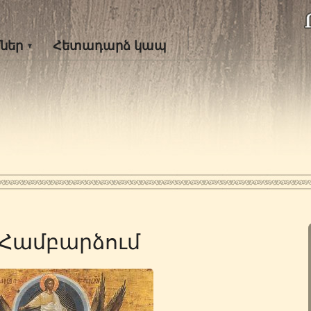
ներ
Հետադարձ կապ
 Համբարձում