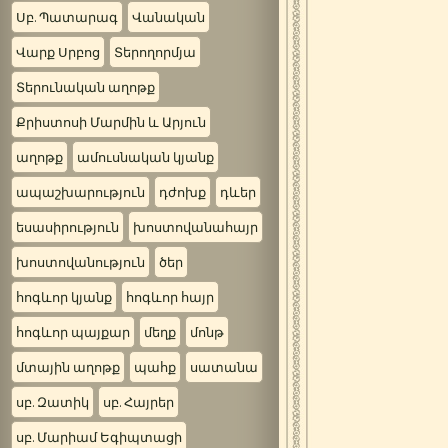
Սբ. Պատարագ
Վանական
Վարք Սրբոց
Տերողորմյա
Տերունական աղոթք
Քրիստոսի Մարմին և Արյուն
աղոթք
ամուսնական կյանք
ապաշխարություն
դժոխք
դևեր
եսասիրություն
խոստովանահայր
խոստովանություն
ծեր
հոգևոր կյանք
հոգևոր հայր
հոգևոր պայքար
մեղք
մոնթ
մտային աղոթք
պահք
սատանա
սբ. Զատիկ
սբ. Հայրեր
սբ. Մարիամ Եգիպտացի