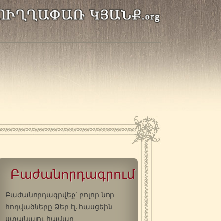
Բաժանորդագրում
Բաժանորդագրվեք` բոլոր նոր
հոդվածները Ձեր էլ. հասցեին
ստանալու համար