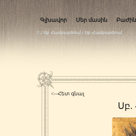
Գլխավոր
Մեր մասին
Բաժին
/
Սբ. Համբարձում
/
Սբ. Համբարձում
<--Հետ գնալ
Սբ.