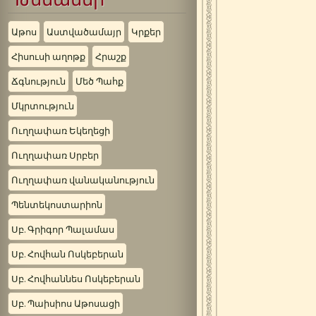
Աթոս
Աստվածամայր
Կրքեր
Հիսուսի աղոթք
Հրաշք
Ճգնություն
Մեծ Պահք
Մկրտություն
Ուղղափառ Եկեղեցի
Ուղղափառ Սրբեր
Ուղղափառ վանականություն
Պենտեկոստարիոն
Սբ. Գրիգոր Պալամաս
Սբ. Հովհան Ոսկեբերան
Սբ. Հովհաննես Ոսկեբերան
Սբ. Պաիսիոս Աթոսացի