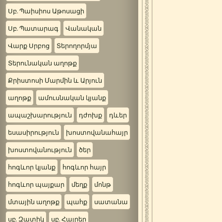
Սբ. Պաիսիոս Աթոսացի
Սբ. Պատարագ
Վանական
Վարք Սրբոց
Տերողորմյա
Տերունական աղոթք
Քրիստոսի Մարմին և Արյուն
աղոթք
ամուսնական կյանք
ապաշխարություն
դժոխք
դևեր
եսասիրություն
խոստովանահայր
խոստովանություն
ծեր
հոգևոր կյանք
հոգևոր հայր
հոգևոր պայքար
մեղք
մոնթ
մտային աղոթք
պահք
սատանա
սբ. Զատիկ
սբ. Հայրեր