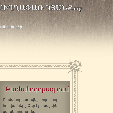
ն մեզ փորձի
Բաժանորդագրում
Բաժանորդագրվեք` բոլոր նոր
հոդվածները Ձեր էլ. հասցեին
ստանալու համար