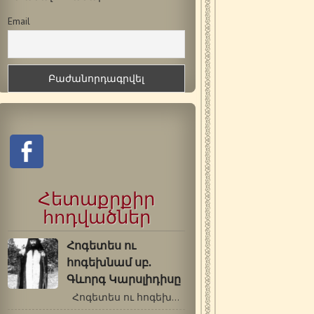
Email
Հետաքրքիր
հոդվածներ
Հոգետես ու
հոգեխնամ սբ.
Գևորգ Կարսլիդիսը
Հոգետես ու հոգեխնամ սբ. Գևորգ Կարսլիդիսը…