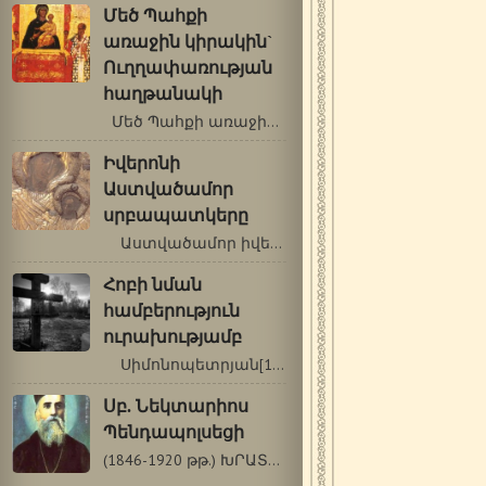
Մեծ Պահքի
առաջին կիրակին`
Ուղղափառության
հաղթանակի
Մեծ Պահքի առաջին կիրակի օրը Եկեղեցին…
Իվերոնի
Աստվածամոր
սրբապատկերը
Աստվածամոր իվերոնյան սրբապատկերի…
Հոբի նման
համբերություն
ուրախությամբ
Սիմոնոպետրյան[1] «Սբ. Հովհաննես…
Սբ. Նեկտարիոս
Պենդապոլսեցի
(1846-1920 թթ.) ԽՐԱՏՆԵՐ ԵՐՋԱՆԿՈՒԹՅԱՆ ՃԱՆԱՊԱՐՀԸ…