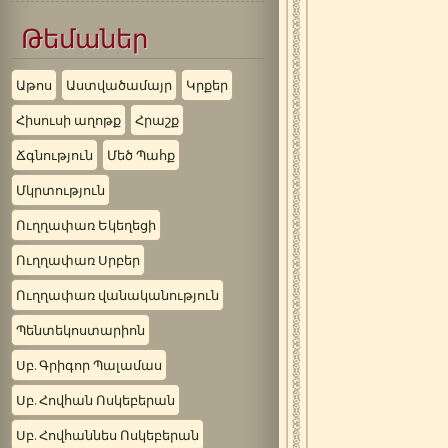
Թեմաներ
Աթոս
Աստվածամայր
Կրքեր
Հիսուսի աղոթք
Հրաշք
Ճգնություն
Մեծ Պահք
Մկրտություն
Ուղղափառ Եկեղեցի
Ուղղափառ Սրբեր
Ուղղափառ վանականություն
Պենտեկոստարիոն
Սբ. Գրիգոր Պալամաս
Սբ. Հովհան Ոսկեբերան
Սբ. Հովհաննես Ոսկեբերան