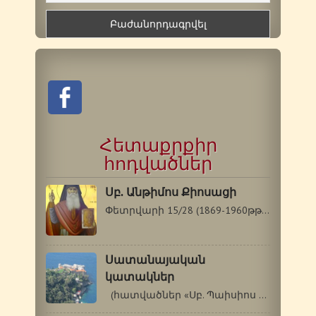
Հետաքրքիր
հոդվածներ
Սբ. Անթիմոս Քիոսացի
Փետրվարի 15/28 (1869-1960թթ.) Սբ. Անթիմոս…
Սատանայական
կատակներ
(հատվածներ «Սբ. Պաիսիոս Աթոսացու…