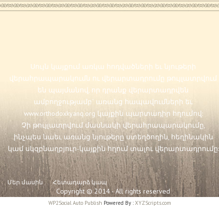
Սույն կայքում առկա հոդվածների եւ նյութերի
վերահրապարակումն ու վերարտադրումը թույլատրվում
են պայմանով, որ դրանք վերարտադրվեն
ամբողջությամբ` առանց հապավումների եւ
www.orthodoxkyanq.org
կայքին պարտադիր հղումով:
Չի թույլատրվում մասնակի վերահրապարակումը,
ինչպես նաեւ առանց նյութերը ստեղծողին, հեղինակին
կամ սկզբնաղբյուր-կայքին հղում տալու վերարտադրումը:
Մեր մասին
Հետադարձ կապ
Copyright © 2014 - All rights reserved
WP2Social Auto Publish
Powered By :
XYZScripts.com