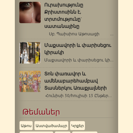
Ուրախությունը
Քրիստոսինն է,
տրտմությունը`
սատանայինը
Սբ. Պաիսիոս Աթոսացի …
Մաքսավորի և փարիսեցու
կիրակի
Մաքսավորի և փարիսեցու կիրակի Մեծ…
Տոն փառավոր և
ամենաբարեհամբավ
Տասներկու Առաքյալների
Հունիսի 30/հուլիսի 13 Ընթերցումներ.…
Թեմաներ
Աթոս
Աստվածամայր
Կրքեր