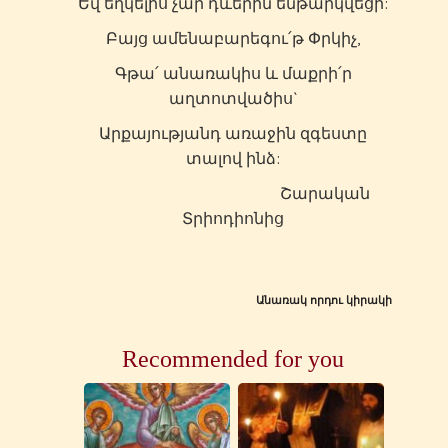
Եվ եղկելիս չար դևերին ենթարկվեցի:
Բայց ամենաբարեգու՛թ Փրկիչ,
Գթա՛ անառակիս և մաքրի՛ր
աղտոտվածիս`
Արքայությանդ առաջին զգեստը
տալով ինձ:
Շարական
Տրիոդիոնից
Անառակ որդու կիրակի
Recommended for you