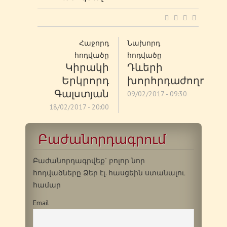
Հաջորդ
Նախորդ
հոդվածը
հոդվածը
Կիրակի
Դևերի
Երկրորդ
խորհրդաժողով
Գալստյան
09/02/2017 - 09:30
18/02/2017 - 20:00
Բաժանորդագրում
Բաժանորդագրվեք` բոլոր նոր
հոդվածները Ձեր էլ. հասցեին ստանալու
համար
Email