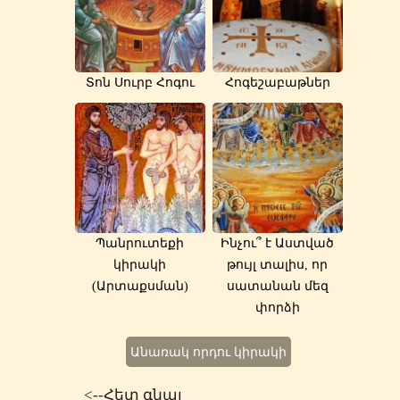
Տոն Սուրբ Հոգու
Հոգեշաբաթներ
Պանրուտեքի
Ինչու՞ է Աստված
կիրակի
թույլ տալիս, որ
(Արտաքսման)
սատանան մեզ
փորձի
Անառակ որդու կիրակի
<--Հետ գնալ