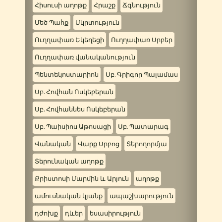
Հիսուսի աղոթք
Հրաշք
Ճգնություն
Մեծ Պահք
Մկրտություն
Ուղղափառ Եկեղեցի
Ուղղափառ Սրբեր
Ուղղափառ վանականություն
Պենտեկոստարիոն
Սբ. Գրիգոր Պալամաս
Սբ. Հովհան Ոսկեբերան
Սբ. Հովհաննես Ոսկեբերան
Սբ. Պաիսիոս Աթոսացի
Սբ. Պատարագ
Վանական
Վարք Սրբոց
Տերողորմյա
Տերունական աղոթք
Քրիստոսի Մարմին և Արյուն
աղոթք
ամուսնական կյանք
ապաշխարություն
դժոխք
դևեր
եսասիրություն