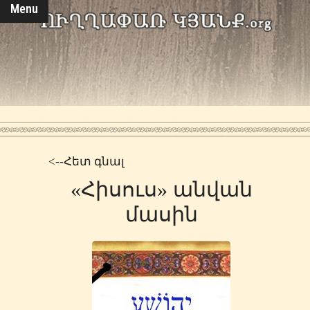
Menu
<--Հետ գնալ
«Հիսուս» անվան
մասին