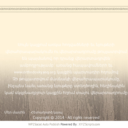
Սույն կայքում առկա հոդվածների եւ նյութերի
վերահրապարակումն ու վերարտադրումը թույլատրվում
են պայմանով, որ դրանք վերարտադրվեն
ամբողջությամբ` առանց հապավումների եւ
www.orthodoxkyanq.org
կայքին պարտադիր հղումով:
Չի թույլատրվում մասնակի վերահրապարակումը,
ինչպես նաեւ առանց նյութերը ստեղծողին, հեղինակին
կամ սկզբնաղբյուր-կայքին հղում տալու վերարտադրումը:
Մեր մասին
Հետադարձ կապ
Copyright © 2014 - All rights reserved
WP2Social Auto Publish
Powered By :
XYZScripts.com