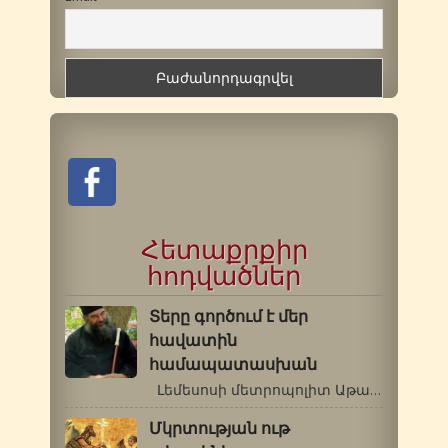
Հետաքրքիր
հոդվածներ
Տերը գործում է մեր
հավատին
համապատասխան
Լեմեսոսի մետրոպոլիտ Աթանաս …
Մկրտության ութ