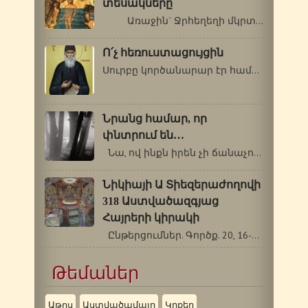
տեսակները
Առաջին` Ջրհեղեղի մկրտությունը…
Ո՛չ հեռուստացույցին
Սուրբը կործանարար էր համարում հեռուստացույցի…
Նրանց համար, որ
փնտրում են…
Նա, ով ինքն իրեն չի ճանաչում, ո՛չ…
Նիկիայի Ա Տիեզերաժողովի
318 Աստվածազգյաց
Հայրերի կիրակի
Ընթերցումներ. Գործք. 20, 16-18, 28-36.…
Թեմաներ
Աթոս
Աստվածամայր
Կրքեր