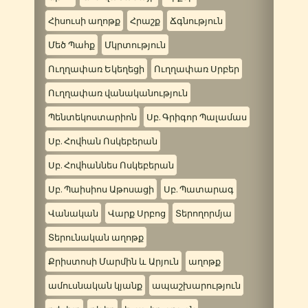
Հիսուսի աղոթք
Հրաշք
Ճգնություն
Մեծ Պահք
Մկրտություն
Ուղղափառ Եկեղեցի
Ուղղափառ Սրբեր
Ուղղափառ վանականություն
Պենտեկոստարիոն
Սբ. Գրիգոր Պալամաս
Սբ. Հովհան Ոսկեբերան
Սբ. Հովհաննես Ոսկեբերան
Սբ. Պաիսիոս Աթոսացի
Սբ. Պատարագ
Վանական
Վարք Սրբոց
Տերողորմյա
Տերունական աղոթք
Քրիստոսի Մարմին և Արյուն
աղոթք
ամուսնական կյանք
ապաշխարություն