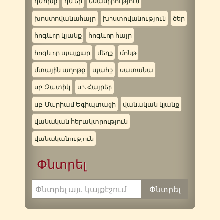
դժոխք
դևեր
եսասիրություն
խոստովանահայր
խոստովանություն
ծեր
հոգևոր կյանք
հոգևոր հայր
հոգևոր պայքար
մեղք
մոնթ
մտային աղոթք
պահք
սատանա
սբ. Զատիկ
սբ. Հայրեր
սբ. Մարիամ Եգիպտացի
վանական կյանք
վանական հերակտրություն
վանականություն
Փնտրել