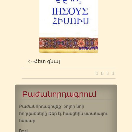
<--Հետ գնալ
Բաժանորդագրում
Բաժանորդագրվեք` բոլոր նոր
հոդվածները Ձեր էլ. հասցեին ստանալու
համար
Email