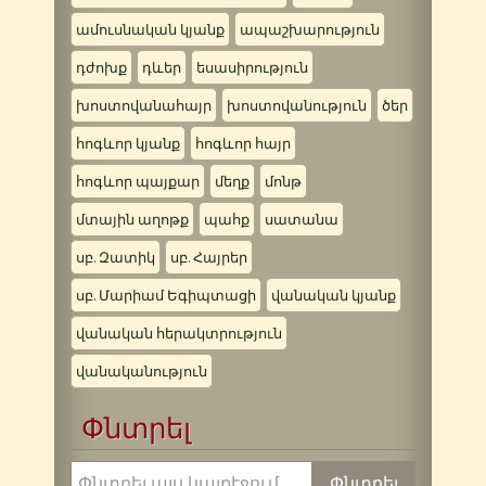
ամուսնական կյանք
ապաշխարություն
դժոխք
դևեր
եսասիրություն
խոստովանահայր
խոստովանություն
ծեր
հոգևոր կյանք
հոգևոր հայր
հոգևոր պայքար
մեղք
մոնթ
մտային աղոթք
պահք
սատանա
սբ. Զատիկ
սբ. Հայրեր
սբ. Մարիամ Եգիպտացի
վանական կյանք
վանական հերակտրություն
վանականություն
Փնտրել