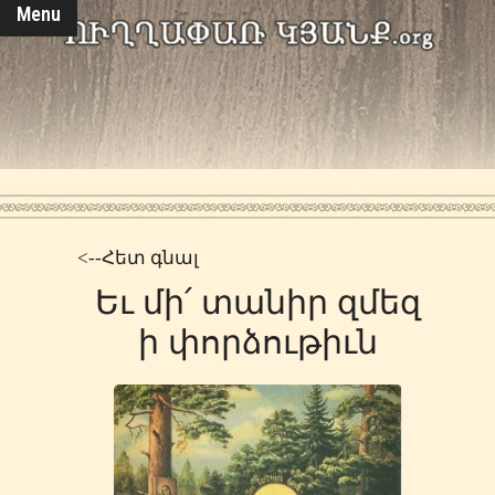
Menu
<--Հետ գնալ
Եւ մի՛ տանիր զմեզ
ի փորձութիւն