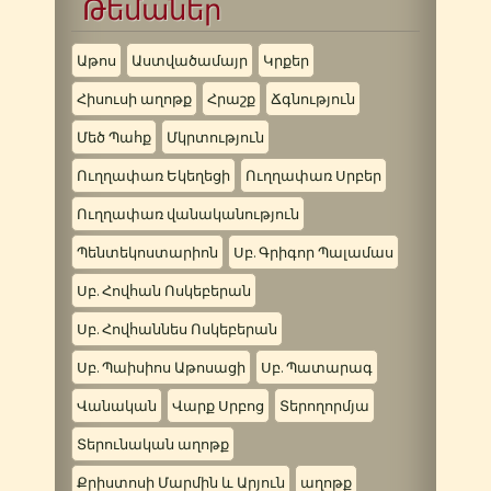
Թեմաներ
Աթոս
Աստվածամայր
Կրքեր
Հիսուսի աղոթք
Հրաշք
Ճգնություն
Մեծ Պահք
Մկրտություն
Ուղղափառ Եկեղեցի
Ուղղափառ Սրբեր
Ուղղափառ վանականություն
Պենտեկոստարիոն
Սբ. Գրիգոր Պալամաս
Սբ. Հովհան Ոսկեբերան
Սբ. Հովհաննես Ոսկեբերան
Սբ. Պաիսիոս Աթոսացի
Սբ. Պատարագ
Վանական
Վարք Սրբոց
Տերողորմյա
Տերունական աղոթք
Քրիստոսի Մարմին և Արյուն
աղոթք