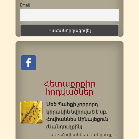
Email
Հետաքրքիր
հոդվածներ
Մեծ Պահքի չորրորդ
կիրակին նվիրված է սբ.
Հովհաննես Սինայեցուն
(Սանդուղքին)
«Սբ. Հովհաննես Սանդուղք[1]: Ո՞վ …