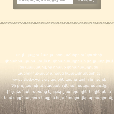
Սույն կայքում առկա հոդվածների եւ նյութերի
վերահրապարակումն ու վերարտադրումը թույլատրվում
են պայմանով, որ դրանք վերարտադրվեն
ամբողջությամբ` առանց հապավումների եւ
www.orthodoxkyanq.org
կայքին պարտադիր հղումով:
Չի թույլատրվում մասնակի վերահրապարակումը,
ինչպես նաեւ առանց նյութերը ստեղծողին, հեղինակին
կամ սկզբնաղբյուր-կայքին հղում տալու վերարտադրումը: