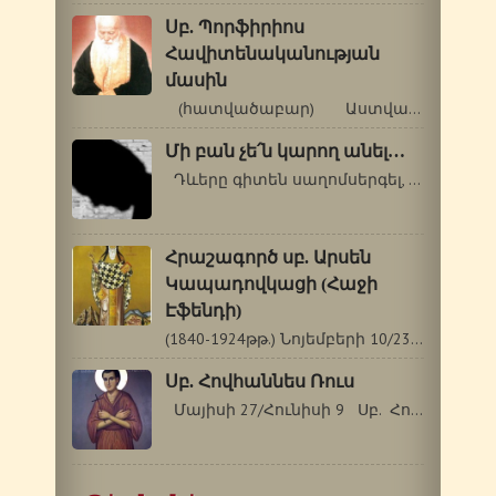
Սբ. Պորֆիրիոս
Հավիտենականության
մասին
(հատվածաբար) Աստվածաշունչն…
Մի բան չե՛ն կարող անել…
Դևերը գիտեն սաղոմսերգել, աշխարհի…
Հրաշագործ սբ. Արսեն
Կապադովկացի (Հաջի
Էֆենդի)
(1840-1924թթ.) Նոյեմբերի 10/23 Սբ. Արսենը[1]…
Սբ. Հովհաննես Ռուս
Մայիսի 27/Հունիսի 9 Սբ. Հովհաննես…