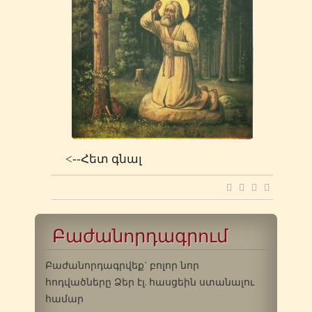
<--Հետ գնալ
Բաժանորդագրում
Բաժանորդագրվեք` բոլոր նոր
հոդվածները Ձեր էլ. հասցեին ստանալու
համար