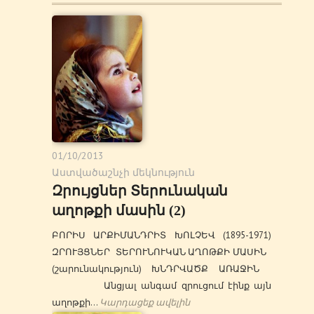
01/10/2013
Աստվածաշնչի մեկնություն
Զրույցներ Տերունական
աղոթքի մասին (2)
ԲՈՐԻՍ ԱՐՔԻՄԱՆԴՐԻՏ ԽՈԼՉԵՎ (1895-1971)
ԶՐՈՒՅՑՆԵՐ ՏԵՐՈՒՆՈՒԿԱՆ ԱՂՈԹՔԻ ՄԱՍԻՆ
(շարունակություն) ԽՆԴՐՎԱԾՔ ԱՌԱՋԻՆ
Անցյալ անգամ զրուցում էինք այն
աղոթքի…
Կարդացեք ավելին