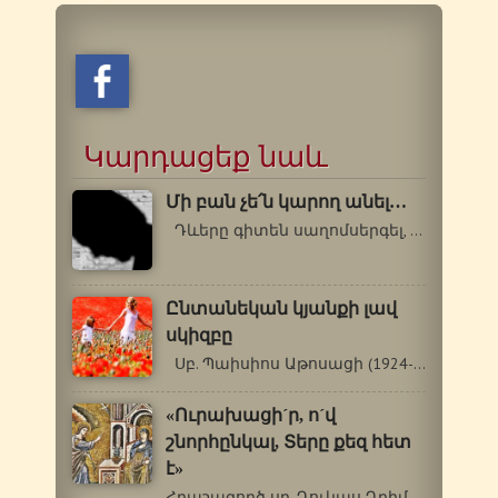
Կարդացեք նաև
Մի բան չե՛ն կարող անել…
Դևերը գիտեն սաղոմսերգել, աշխարհի…
Ընտանեկան կյանքի լավ
սկիզբը
Սբ. Պաիսիոս Աթոսացի (1924-1994 թթ.)…
«Ուրախացի´ր, ո´վ
շնորհընկալ, Տերը քեզ հետ
է»
Հրաշագործ սբ. Ղուկաս Ղրիմեցի (1877-1961թթ.)…