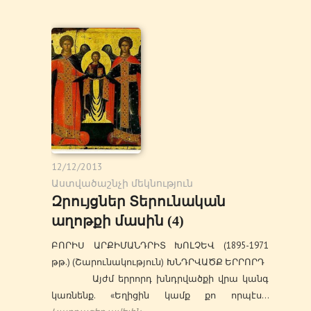
12/12/2013
Աստվածաշնչի մեկնություն
Զրույցներ Տերունական
աղոթքի մասին (4)
ԲՈՐԻՍ ԱՐՔԻՄԱՆԴՐԻՏ ԽՈԼՉԵՎ (1895-1971
թթ.) (Շարունակություն) ԽՆԴՐՎԱԾՔ ԵՐՐՈՐԴ
Այժմ երրորդ խնդրվածքի վրա կանգ
կառնենք. «Եղիցին կամք քո որպէս…