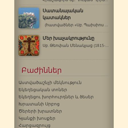
Սատանայական
կատակներ
(հատվածներ «Սբ. Պաիսիոս Աթոսացու…
Մեր խաչակրությունը
Սբ. Թեոփան Մենակյաց (1815-1894 թթ.) …
Բաժիններ
Աստվածաշնչի մեկնություն
Եկեղեցական տոներ
Եկեղեցու խորհուրդներ և ծեսեր
Խրատանի Սրբոց
Ծերերի խրատներ
Կյանքի խոսքեր
Հարցազրույց