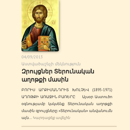
04/09/2013
Աստվածաշնչի մեկնություն
Զրույցներ Տերունական
աղոթքի մասին
ԲՈՐԻՍ ԱՐՔԻՄԱՆԴՐԻՏ ԽՈԼՉԵՎ (1895-1971)
ԱՂՈԹՔԻ ԱՌԱՋԻՆ ԲԱՌԵՐԸ Այսօր Աստուծո
օգնությամբ կսկսենք Տերունական աղոթքի
մասին զրույցները: «Տերունական» անվանումն
այն…
Կարդացեք ավելին