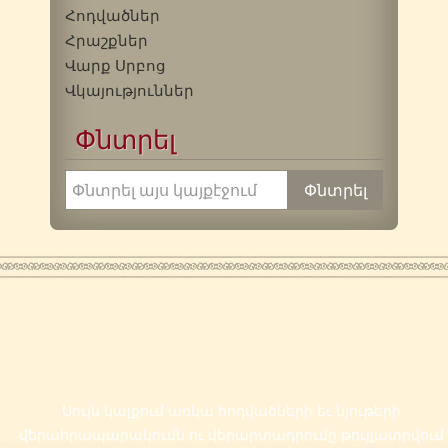
Հոդվածներ
Հրաշքներ
Վարք Սրբոց
Վկայություններ
Փնտրել
Սույն կայքում առկա հոդվածների եւ նյութերի
վերահրապարակումն ու վերարտադրումը թույլատրվում