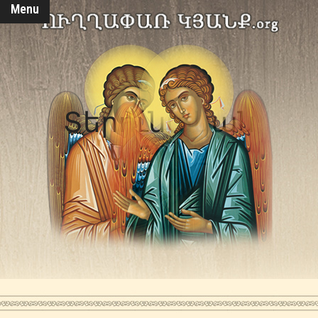
Menu
Տերունական
աղոթք