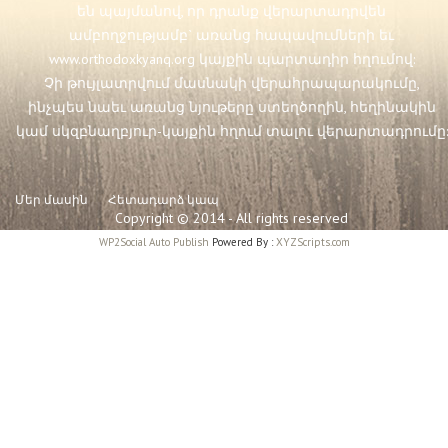
են պայմանով, որ դրանք վերարտադրվեն
ամբողջությամբ` առանց հապավումների եւ
www.orthodoxkyanq.org
կայքին պարտադիր հղումով:
Չի թույլատրվում մասնակի վերահրապարակումը,
ինչպես նաեւ առանց նյութերը ստեղծողին, հեղինակին
կամ սկզբնաղբյուր-կայքին հղում տալու վերարտադրումը:
Մեր մասին
Հետադարձ կապ
Copyright © 2014 - All rights reserved
WP2Social Auto Publish
Powered By :
XYZScripts.com