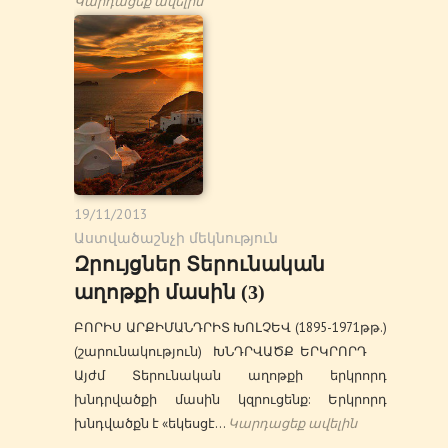
Կարդացեք ավելին
19/11/2013
Աստվածաշնչի մեկնություն
Զրույցներ Տերունական
աղոթքի մասին (3)
ԲՈՐԻՍ ԱՐՔԻՄԱՆԴՐԻՏ ԽՈԼՉԵՎ (1895-1971թթ.)
(շարունակություն) ԽՆԴՐՎԱԾՔ ԵՐԿՐՈՐԴ
Այժմ Տերունական աղոթքի երկրորդ
խնդրվածքի մասին կզրուցենք: Երկրորդ
խնդվածքն է «եկեսցէ…
Կարդացեք ավելին