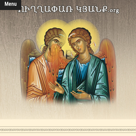
Menu
Սրբեր