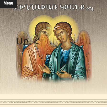
Menu
Սբ. Հովհաննես
Ռուս