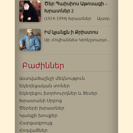
Ծեր Պաիսիոս Աթոսացի –
Խրատներ 2
(1924-1994) Խրատներ Այսօր եկել է Անտոն…
Իմ կյանքն ի Քրիստոս
Սբ. Հովհաննես Կրոնշտադտացի (1829-1908…
Բաժիններ
Աստվածաշնչի մեկնություն
Եկեղեցական տոներ
Եկեղեցու խորհուրդներ և ծեսեր
Խրատանի Սրբոց
Ծերերի խրատներ
Կյանքի խոսքեր
Հարցազրույց
Հոդվածներ