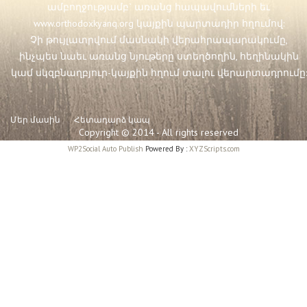
ամբողջությամբ` առանց հապավումների եւ
www.orthodoxkyanq.org
կայքին պարտադիր հղումով:
Չի թույլատրվում մասնակի վերահրապարակումը,
ինչպես նաեւ առանց նյութերը ստեղծողին, հեղինակին
կամ սկզբնաղբյուր-կայքին հղում տալու վերարտադրումը:
Մեր մասին
Հետադարձ կապ
Copyright © 2014 - All rights reserved
WP2Social Auto Publish
Powered By :
XYZScripts.com