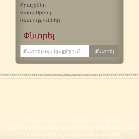
Հրաշքներ
Վարք Սրբոց
Վկայություններ
Փնտրել
Սույն կայքում առկա հոդվածների եւ նյութերի
վերահրապարակումն ու վերարտադրումը թույլատրվում
են պայմանով, որ դրանք վերարտադրվեն