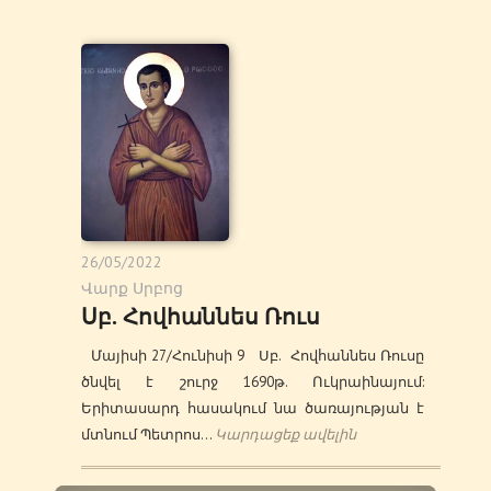
26/05/2022
Վարք Սրբոց
Սբ. Հովհաննես Ռուս
Մայիսի 27/Հունիսի 9 Սբ. Հովհաննես Ռուսը
ծնվել է շուրջ 1690թ. Ուկրաինայում:
Երիտասարդ հասակում նա ծառայության է
մտնում Պետրոս…
Կարդացեք ավելին