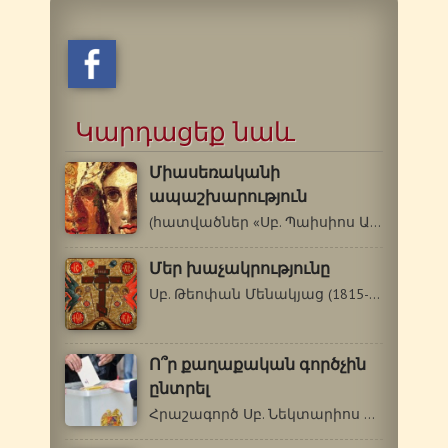
Կարդացեք նաև
Միասեռականի
ապաշխարություն
(հատվածներ «Սբ. Պաիսիոս Աթոսացու…
Մեր խաչակրությունը
Սբ. Թեոփան Մենակյաց (1815-1894 թթ.) …
Ո՞ր քաղաքական գործչին
ընտրել
Հրաշագործ Սբ. Նեկտարիոս Պենդապոլսեցի…