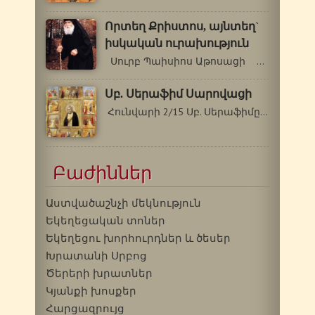
Որտեղ Քրիստոս, այնտեղ`
իսկական ուրախություն
Սուրբ Պաիսիոս Աթոսացի …
Սբ. Սերաֆիմ Սարովացի
Հունվարի 2/15 Սբ. Սերաֆիմը (Մկրտության…
Բաժիններ
Աստվածաշնչի մեկնություն
Եկեղեցական տոներ
Եկեղեցու խորհուրդներ և ծեսեր
Խրատանի Սրբոց
Ծերերի խրատներ
Կյանքի խոսքեր
Հարցազրույց