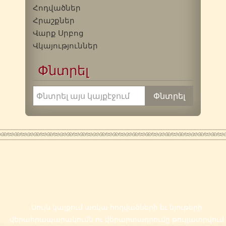
Հոդվածներ
Հրաշքներ
Վարք Սրբոց
Վկայություններ
Փնտրել
Սույն կայքում առկա հոդվածների եւ նյութերի
վերահրապարակումն ու վերարտադրումը թույլատրվում