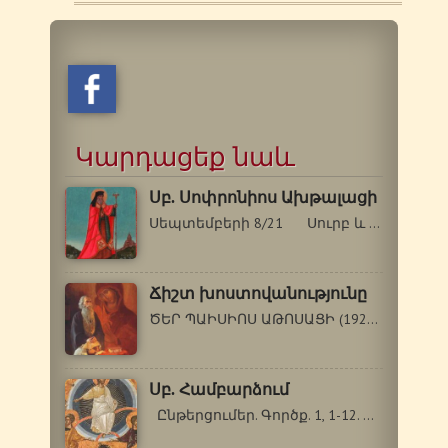
Կարդացեք նաև
Սբ. Սոփրոնիոս Ախթալացի
Սեպտեմբերի 8/21 Սուրբ և Աստվածակիր…
Ճիշտ խոստովանությունը
ԾԵՐ ՊԱԻՍԻՈՍ ԱԹՈՍԱՑԻ (1924-1994 թթ.) …
Սբ. Համբարձում
Ընթերցումեր. Գործք. 1, 1-12. Ղուկաս…