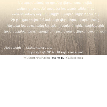
են պայմանով, որ դրանք վերարտադրվեն
ամբողջությամբ` առանց հապավումների եւ
www.orthodoxkyanq.org
կայքին պարտադիր հղումով:
Չի թույլատրվում մասնակի վերահրապարակումը,
ինչպես նաեւ առանց նյութերը ստեղծողին, հեղինակին
կամ սկզբնաղբյուր-կայքին հղում տալու վերարտադրումը:
Մեր մասին
Հետադարձ կապ
Copyright © 2014 - All rights reserved
WP2Social Auto Publish
Powered By :
XYZScripts.com