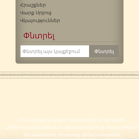
Հրաշքներ
Վարք Սրբոց
Վկայություններ
Փնտրել
Սույն կայքում առկա հոդվածների եւ նյութերի
վերահրապարակումն ու վերարտադրումը թույլատրվում
են պայմանով, որ դրանք վերարտադրվեն