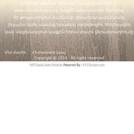
ամբողջությամբ` առանց հապավումների եւ
www.orthodoxkyanq.org
կայքին պարտադիր հղումով:
Չի թույլատրվում մասնակի վերահրապարակումը,
ինչպես նաեւ առանց նյութերը ստեղծողին, հեղինակին
կամ սկզբնաղբյուր-կայքին հղում տալու վերարտադրումը:
Մեր մասին
Հետադարձ կապ
Copyright © 2014 - All rights reserved
WP2Social Auto Publish
Powered By :
XYZScripts.com