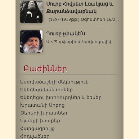
Սուրբ Հովսեփ Լռակյաց և
Քարանձավաբնակ
(1897-1959թթ.) Օգոստոսի 16/29 Ուղղափառ…
Դուռը չփակե՛ս
Սբ. Պորֆիրիոս Կավսոկալիվացի (1906-1991)…
Բաժիններ
Աստվածաշնչի մեկնություն
Եկեղեցական տոներ
Եկեղեցու խորհուրդներ և ծեսեր
Խրատանի Սրբոց
Ծերերի խրատներ
Կյանքի խոսքեր
Հարցազրույց
Հոդվածներ