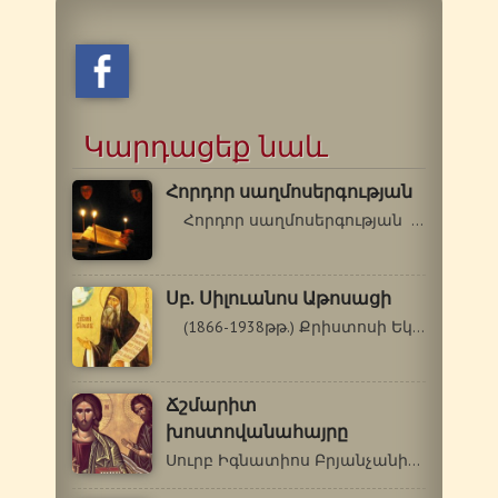
Կարդացեք նաև
Հորդոր սաղմոսերգության
Հորդոր սաղմոսերգության Որևէ…
Սբ. Սիլուանոս Աթոսացի
(1866-1938թթ.) Քրիստոսի Եկեղեցին…
Ճշմարիտ
խոստովանահայրը
Սուրբ Իգնատիոս Բրյանչանինով (1807-1867…