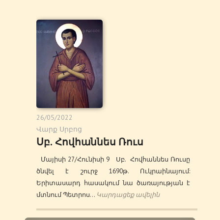
26/05/2022
Վարք Սրբոց
Սբ. Հովհաննես Ռուս
Մայիսի 27/Հունիսի 9 Սբ. Հովհաննես Ռուսը
ծնվել է շուրջ 1690թ. Ուկրաինայում:
Երիտասարդ հասակում նա ծառայության է
մտնում Պետրոս…
Կարդացեք ավելին