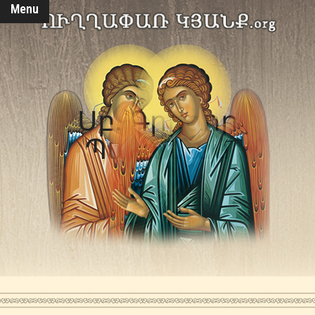
Menu
Սբ. Գրիգոր
Պալամաս