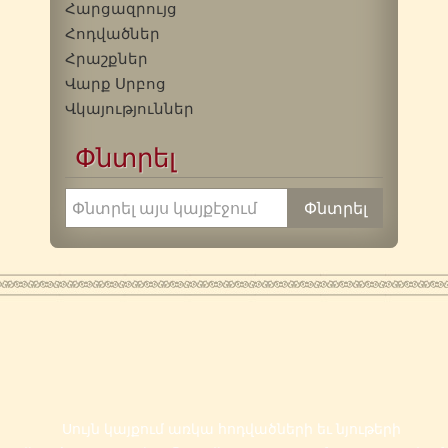
Հարցազրույց
Հոդվածներ
Հրաշքներ
Վարք Սրբոց
Վկայություններ
Փնտրել
Սույն կայքում առկա հոդվածների եւ նյութերի