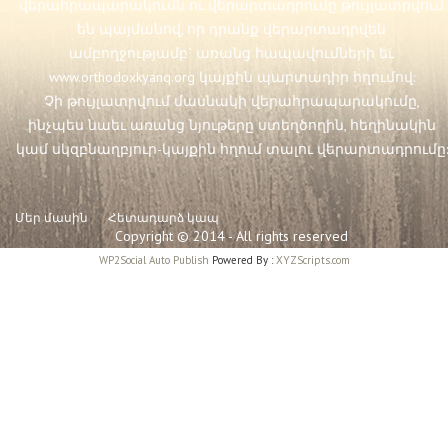
վերահրապարակումն ու վերարտադրումը թույլատրվում
են պայմանով, որ դրանք վերարտադրվեն
ամբողջությամբ` առանց հապավումների եւ
www.orthodoxkyanq.org
կայքին պարտադիր հղումով:
Չի թույլատրվում մասնակի վերահրապարակումը,
ինչպես նաեւ առանց նյութերը ստեղծողին, հեղինակին
կամ սկզբնաղբյուր-կայքին հղում տալու վերարտադրումը:
Մեր մասին
Հետադարձ կապ
Copyright © 2014 - All rights reserved
WP2Social Auto Publish
Powered By :
XYZScripts.com