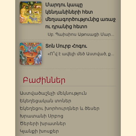
Մարդու կապը
կենդանիների հետ
մեղսագործությունից առաջ
ու դրանից հետո
Սբ. Պաիսիոս Աթոսացի Մարդու կապը…
Տոն Սուրբ Հոգու
«Ո՞վ է ավելի մեծ Աստված, քան մեր…
Բաժիններ
Աստվածաշնչի մեկնություն
Եկեղեցական տոներ
Եկեղեցու խորհուրդներ և ծեսեր
Խրատանի Սրբոց
Ծերերի խրատներ
Կյանքի խոսքեր