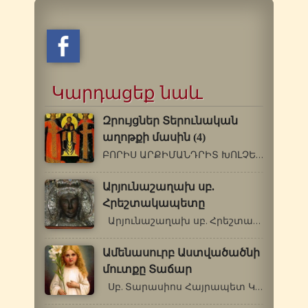
Կարդացեք նաև
Զրույցներ Տերունական
աղոթքի մասին (4)
ԲՈՐԻՍ ԱՐՔԻՄԱՆԴՐԻՏ ԽՈԼՉԵՎ (1895-1971 թթ.)…
Արյունաշաղախ սբ.
Հրեշտակապետը
Արյունաշաղախ սբ. Հրեշտակապետը …
Ամենասուրբ Աստվածածնի
մուտքը Տաճար
Սբ. Տարասիոս Հայրապետ Կոստանդնուպոլսի…