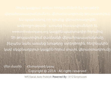
Սույն կայքում առկա հոդվածների եւ նյութերի
վերահրապարակումն ու վերարտադրումը թույլատրվում
են պայմանով, որ դրանք վերարտադրվեն
ամբողջությամբ` առանց հապավումների եւ
www.orthodoxkyanq.org
կայքին պարտադիր հղումով:
Չի թույլատրվում մասնակի վերահրապարակումը,
ինչպես նաեւ առանց նյութերը ստեղծողին, հեղինակին
կամ սկզբնաղբյուր-կայքին հղում տալու վերարտադրումը:
Մեր մասին
Հետադարձ կապ
Copyright © 2014 - All rights reserved
WP2Social Auto Publish
Powered By :
XYZScripts.com