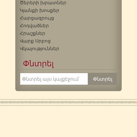
Ծերերի խրատներ
Կյանքի խոսքեր
Հարցազրույց
Հոդվածներ
Հրաշքներ
Վարք Սրբոց
Վկայություններ
Փնտրել