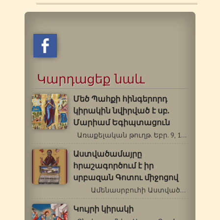
Կարդացեք նաև
Մեծ Պահքի հինգերորդ
կիրակին նվիրված է սբ.
Մարիամ Եգիպտացուն
Առաքելական թուղթ. Եբր. 9, 11-14: Ավետարան.…
Աստվածամայրը
հրաշագործում է իր
սրբազան Գոտու միջոցով
Ամենասրբուհի Աստվածամոր…
Կույրի կիրակի