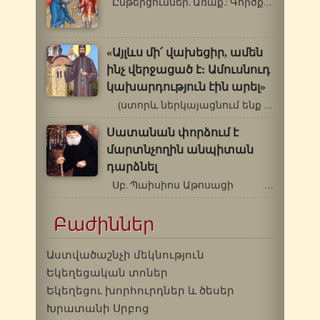
Ընթերցումներ. Առաք.: Գործք 16. 16-34…
«Այլևս մի՛ վախեցիր, ամեն
ինչ վերջացած է: Ամուսնուդ
կախարդություն էին արել»
(ստորև ներկայացնում ենք Հրաշագործ…
Սատանան փորձում է
մարտնչողին անպիտան
դարձնել
Սբ. Պաիսիոս Աթոսացի …
Բաժիններ
Աստվածաշնչի մեկնություն
Եկեղեցական տոներ
Եկեղեցու խորհուրդներ և ծեսեր
Խրատանի Սրբոց