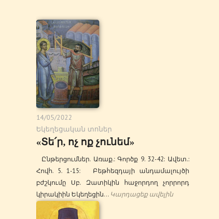
14/05/2022
Եկեղեցական տոներ
«Տե՛ր, ոչ ոք չունեմ»
Ընթերցումներ. Առաք.: Գործք 9. 32-42: Ավետ.:
Հովհ. 5. 1-15: Բեթհեզդայի անդամալույծի
բժշկումը Սբ. Զատիկին հաջորդող չորրորդ
կիրակիին Եկեղեցին…
Կարդացեք ավելին