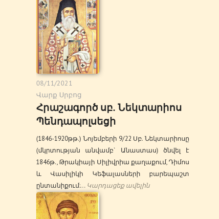
08/11/2021
Վարք Սրբոց
Հրաշագործ սբ. Նեկտարիոս
Պենդապոլսեցի
(1846-1920թթ.) Նոյեմբերի 9/22 Սբ. Նեկտարիոսը
(մկրտության անվամբ` Անաստաս) ծնվել է
1846թ., Թրակիայի Սիլիվրիա քաղաքում, Դիմոս
և Վասիլիկի Կեֆալասների բարեպաշտ
ընտանիքում:…
Կարդացեք ավելին