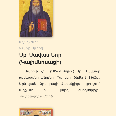
07/04/2022
Վարք Սրբոց
Սբ. Սավաս Նոր
(Կալիմնոսացի)
Ապրիլի 7/20 (1862-1948թթ.) Սբ. Սավասը
(ավազանը անունը` Բարսեղ) ծնվել է 1862թ.,
Արևելյան Թրակիայի Հերակլիցա գյուղում,
աղքատ ու պարզ ծնողներից:…
Կարդացեք ավելին