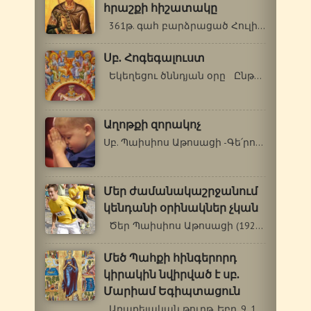
հրաշքի հիշատակը
361թ. գահ բարձրացած Հուլիանոս Ուրացող…
Սբ. Հոգեգալուստ
Եկեղեցու ծննդյան օրը Ընթերցումներ.…
Աղոթքի զորակոչ
Սբ. Պաիսիոս Աթոսացի -Գե՛րոնդա, կլինի՞…
Մեր ժամանակաշրջանում
կենդանի օրինակներ չկան
Ծեր Պաիսիոս Աթոսացի (1924-1994 թթ.)…
Մեծ Պահքի հինգերորդ
կիրակին նվիրված է սբ.
Մարիամ Եգիպտացուն
Առաքելական թուղթ. Եբր. 9, 11-14: Ավետարան.…