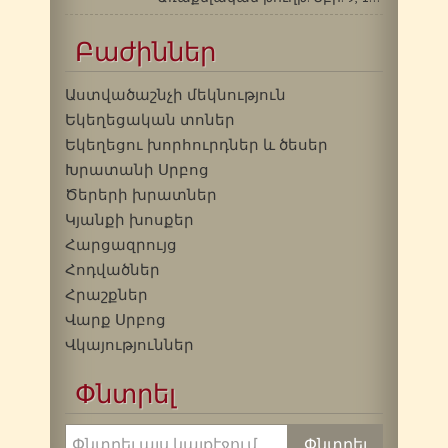
Բաժիններ
Աստվածաշնչի մեկնություն
Եկեղեցական տոներ
Եկեղեցու խորհուրդներ և ծեսեր
Խրատանի Սրբոց
Ծերերի խրատներ
Կյանքի խոսքեր
Հարցազրույց
Հոդվածներ
Հրաշքներ
Վարք Սրբոց
Վկայություններ
Փնտրել