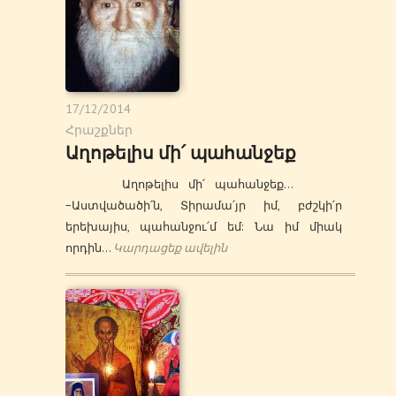
17/12/2014
Հրաշքներ
Աղոթելիս մի՛ պահանջեք
Աղոթելիս մի՛ պահանջեք…
−Աստվածածի՛ն, Տիրամա՛յր իմ, բժշկի՛ր
երեխայիս, պահանջու՛մ եմ: Նա իմ միակ
որդին…
Կարդացեք ավելին