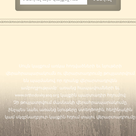
Սույն կայքում առկա հոդվածների եւ նյութերի
վերահրապարակումն ու վերարտադրումը թույլատրվում
են պայմանով, որ դրանք վերարտադրվեն
ամբողջությամբ` առանց հապավումների եւ
www.orthodoxkyanq.org
կայքին պարտադիր հղումով:
Չի թույլատրվում մասնակի վերահրապարակումը,
ինչպես նաեւ առանց նյութերը ստեղծողին, հեղինակին
կամ սկզբնաղբյուր-կայքին հղում տալու վերարտադրումը: