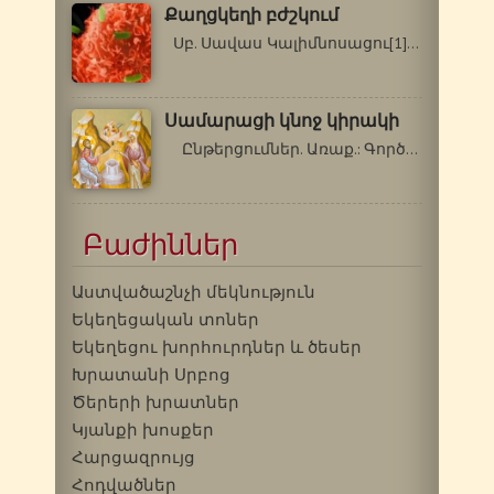
Քաղցկեղի բժշկում
Սբ. Սավաս Կալիմնոսացու[1] բարեխոսությամբ…
Սամարացի կնոջ կիրակի
Ընթերցումներ. Առաք.: Գործք 11.…
Բաժիններ
Աստվածաշնչի մեկնություն
Եկեղեցական տոներ
Եկեղեցու խորհուրդներ և ծեսեր
Խրատանի Սրբոց
Ծերերի խրատներ
Կյանքի խոսքեր
Հարցազրույց
Հոդվածներ