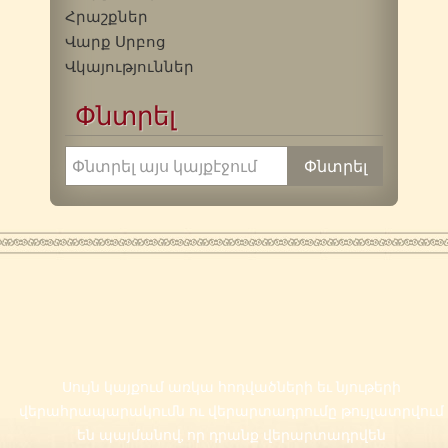
Հրաշքներ
Վարք Սրբոց
Վկայություններ
Փնտրել
Սույն կայքում առկա հոդվածների եւ նյութերի
վերահրապարակումն ու վերարտադրումը թույլատրվում
են պայմանով, որ դրանք վերարտադրվեն