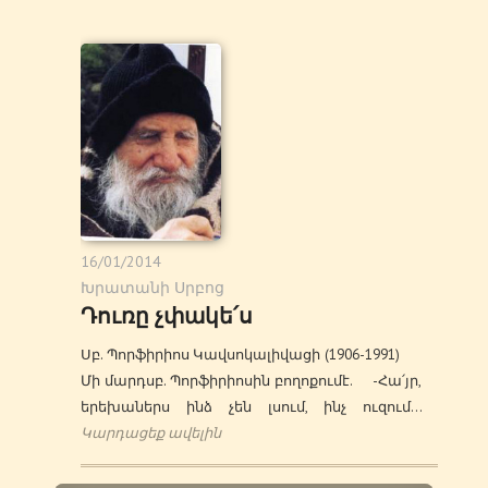
16/01/2014
Խրատանի Սրբոց
Դուռը չփակե՛ս
Սբ. Պորֆիրիոս Կավսոկալիվացի (1906-1991)
Մի մարդսբ. Պորֆիրիոսին բողոքումէ. -Հա՛յր,
երեխաներս ինձ չեն լսում, ինչ ուզում…
Կարդացեք ավելին