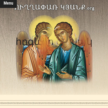
Menu
հոգևոր զավակ