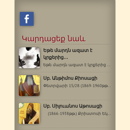
Կարդացեք նաև
Եթե մարդն ազատ է
կրքերից…
Եթե մարդն ազատ է կրքերից ու վատ սովորություններից,…
Սբ. Անթիմոս Քիոսացի
Փետրվարի 15/28 (1869-1960թթ.) Սբ. Անթիմոս…
Սբ. Սիլուանոս Աթոսացի
(1866-1938թթ.) Քրիստոսի Եկեղեցին…