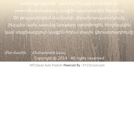
ամբողջությամբ` առանց հապավումների եւ
www.orthodoxkyanq.org
կայքին պարտադիր հղումով:
Չի թույլատրվում մասնակի վերահրապարակումը,
ինչպես նաեւ առանց նյութերը ստեղծողին, հեղինակին
կամ սկզբնաղբյուր-կայքին հղում տալու վերարտադրումը:
Մեր մասին
Հետադարձ կապ
Copyright © 2014 - All rights reserved
WP2Social Auto Publish
Powered By :
XYZScripts.com