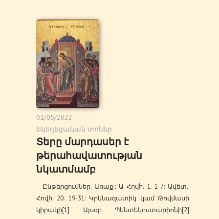
01/05/2022
Եկեղեցական տոներ
Տերը մարդասեր է
թերահավատության
նկատմամբ
Ընթերցումներ. Առաք.: Ա Հովհ. 1. 1-7: Ավետ.:
Հովհ. 20. 19-31: Կրկնազատիկ կամ Թովմասի
կիրակի[1] Այսօր Պենտեկոստարիոնի[2]