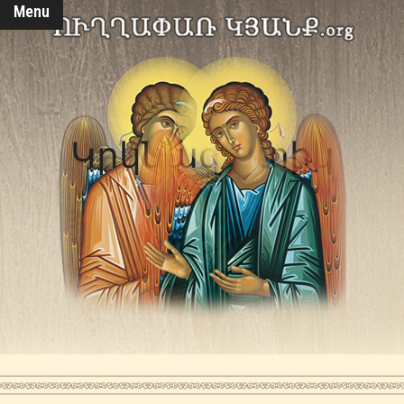
Menu
Կրկնազատիկ