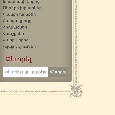
Խրատանի Սրբոց
Ծերերի խրատներ
Կյանքի խոսքեր
Հարցազրույց
Հոդվածներ
Հրաշքներ
Վարք Սրբոց
Վկայություններ
Փնտրել