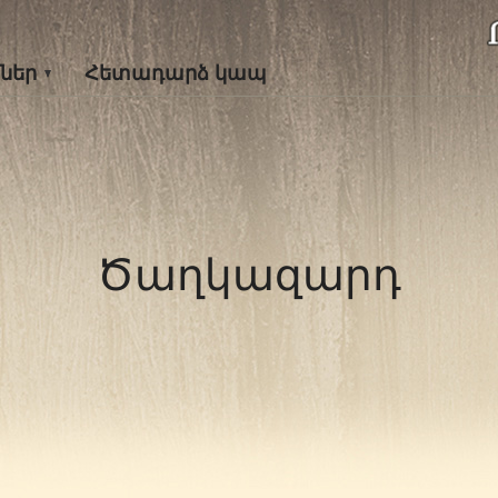
ներ
Հետադարձ կապ
Ծաղկազարդ