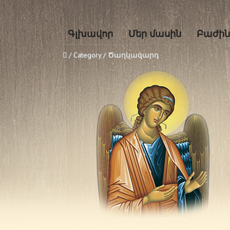
Գլխավոր
Մեր մասին
Բաժին
/ Category / Ծաղկազարդ