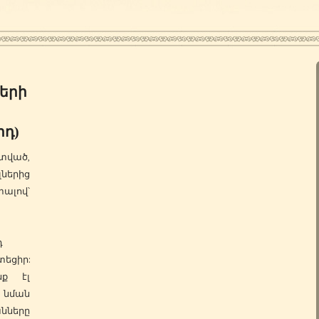
երի
դ)
տված,
լներից
ալով՝
դ
եցիր:
նք էլ
նման
նները