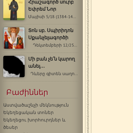
Հրաշագործ սուրբ
Եփրեմ Նոր
Մայիսի 5/18 (1384-1426 թթ.) Սուրբ Եփրեմը…
Տոն սբ. Սպիրիդոն
Սքանչելագործի
Դեկտեմբերի 12/25 Տոն սբ. Սպիրիդոն…
Մի բան չե՛ն կարող
անել…
Դևերը գիտեն սաղոմսերգել, աշխարհի…
Բաժիններ
Աստվածաշնչի մեկնություն
Եկեղեցական տոներ
Եկեղեցու խորհուրդներ և
ծեսեր