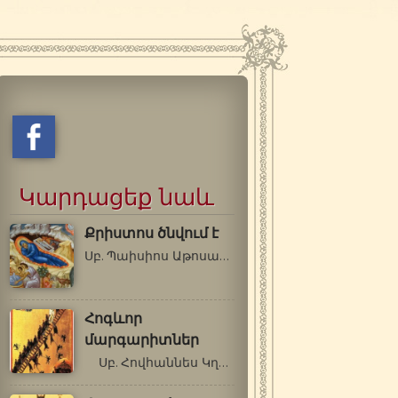
Կարդացեք նաև
Քրիստոս ծնվում է
Սբ. Պաիսիոս Աթոսացի -Գե՛րոնդա, Սբ.…
Հոգևոր
մարգարիտներ
Սբ. Հովհաննես Կղեմաքոս[1] Սինայեցի…