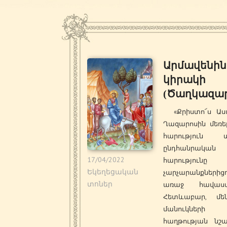
Արմավենին
կիրակի
(Ծաղկազար
«Քրիստո՜ս Աս
Ղազարոսին մեռե
հարություն տ
ընդհանրական
17/04/2022
հարությունը
Եկեղեցական
չարչարանքներից
տոներ
առաջ հավաստ
Հետևաբար, մե
մանուկների 
հաղթության նշա