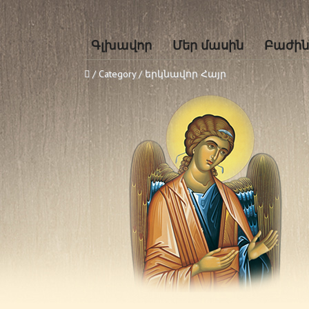
Գլխավոր
Մեր մասին
Բաժին
/ Category / երկնավոր Հայր