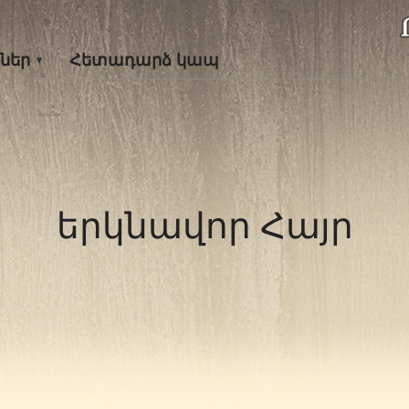
ներ
Հետադարձ կապ
երկնավոր Հայր