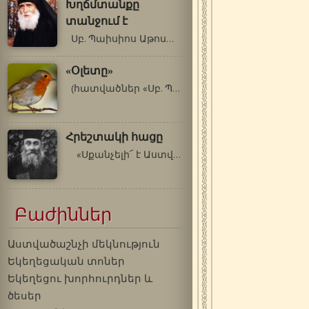
Խղճմտանքը
տանջում է
Սբ. Պաիսիոս Աթոսացի Ֆրանսիայում,…
«Օլետը»
(հատվածներ «Սբ. Պաիսիոս Աթոսացու…
Հրեշտակի հացը
«Սքանչելի՜ է Աստված իր սրբերի…
Բաժիններ
Աստվածաշնչի մեկնություն
Եկեղեցական տոներ
Եկեղեցու խորհուրդներ և
ծեսեր