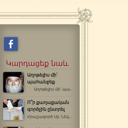
Կարդացեք նաև
Աղոթելիս մի՛
պահանջեք
Աղոթելիս մի՛ պահանջեք… …
Ո՞ր քաղաքական
գործչին ընտրել
Հրաշագործ Սբ. Նեկտարիոս Պենդապոլսեցի…