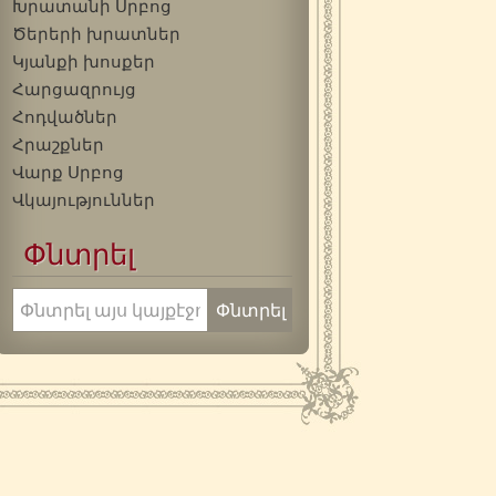
Խրատանի Սրբոց
Ծերերի խրատներ
Կյանքի խոսքեր
Հարցազրույց
Հոդվածներ
Հրաշքներ
Վարք Սրբոց
Վկայություններ
Փնտրել