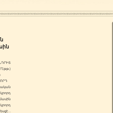
ն
սին
ՆԴՐԻՏ
71թթ.)
)
ԿՐՈՐԴ
ական
րորդ
ասին
կրորդ
եսցէ…