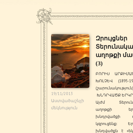
Զրույցներ
Տերունակա
աղոթքի մա
(3)
ԲՈՐԻՍ ԱՐՔԻՄԱ
ԽՈԼՉԵՎ (1895-19
(շարունակություն
19/11/2013
ԽՆԴՐՎԱԾՔ ԵՐ
Աստվածաշնչի
Այժմ Տերուն
մեկնություն
աղոթքի երկ
խնդրվածքի մ
կզրուցենք: Եր
խնդվածքն է «եկ