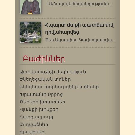
Մեծագույն հիվանդությունն է, երբ…
Հպարտ մտքի պատճառով
դիվահարվեց
Ծեր Ագապիոս Կավսոկալիվացին 20-ամյա…
Բաժիններ
Աստվածաշնչի մեկնություն
Եկեղեցական տոներ
Եկեղեցու խորհուրդներ և ծեսեր
Խրատանի Սրբոց
Ծերերի խրատներ
Կյանքի խոսքեր
Հարցազրույց
Հոդվածներ
Հրաշքներ