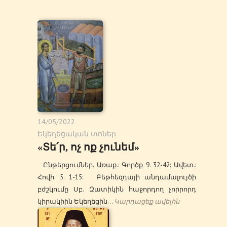
14/05/2022
Եկեղեցական տոներ
«Տե՛ր, ոչ ոք չունեմ»
Ընթերցումներ. Առաք.: Գործք 9. 32-42: Ավետ.:
Հովհ. 5. 1-15: Բեթհեզդայի անդամալույծի
բժշկումը Սբ. Զատիկին հաջորդող չորրորդ
կիրակիին Եկեղեցին…
Կարդացեք ավելին