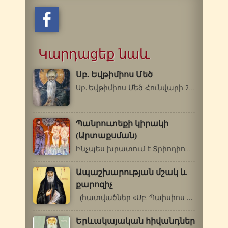
Կարդացեք նաև
Սբ. Եվթիմիոս Մեծ
Սբ. Եվթիմիոս Մեծ Հունվարի 20/փետրվարի…
Պանրուտեքի կիրակի
(Արտաքսման)
Ինչպես խրատում է Տրիոդիոնը, մարդուն…
Ապաշխարության մշակ և
քարոզիչ
(հատվածներ «Սբ. Պաիսիոս Աթոսացու…
Երևակայական հիվանդներ