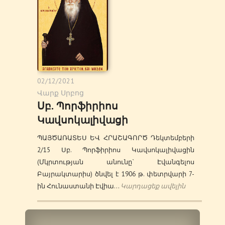
02/12/2021
Վարք Սրբոց
Սբ. Պորֆիրիոս
Կավսոկալիվացի
ՊԱՅԾԱՌԱՏԵՍ ԵՎ ՀՐԱՇԱԳՈՐԾ Դեկտեմբերի
2/15 Սբ. Պորֆիրիոս Կավսոկալիվացին
(Մկրտության անունը` Էվանգելոս
Բայրակտարիս) ծնվել է 1906 թ. փետրվարի 7-
ին Հունաստանի Էվիա…
Կարդացեք ավելին