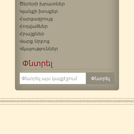
Ծերերի խրատներ
Կյանքի խոսքեր
Հարցազրույց
Հոդվածներ
Հրաշքներ
Վարք Սրբոց
Վկայություններ
Փնտրել