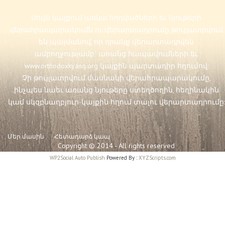
Սույն կայքում առկա հոդվածների եւ նյութերի
վերահրապարակումն ու վերարտադրումը թույլատրվում
են պայմանով, որ դրանք վերարտադրվեն
ամբողջությամբ` առանց հապավումների եւ
www.orthodoxkyanq.org
կայքին պարտադիր հղումով:
Չի թույլատրվում մասնակի վերահրապարակումը,
ինչպես նաեւ առանց նյութերը ստեղծողին, հեղինակին
կամ սկզբնաղբյուր-կայքին հղում տալու վերարտադրումը:
Մեր մասին
Հետադարձ կապ
Copyright © 2014 - All rights reserved
WP2Social Auto Publish
Powered By :
XYZScripts.com