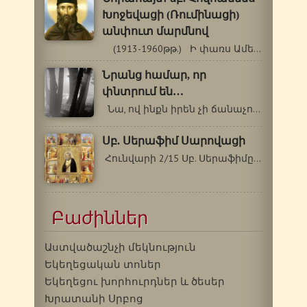
Խոջեվացի (Ռումինացի)
անփուտ մարմնով
(1913-1960թթ.) Ի փառս Ամենասուրբ Երրորդության,…
Նրանց համար, որ
փնտրում են…
Նա, ով ինքն իրեն չի ճանաչում, ո՛չ…
Սբ. Սերաֆիմ Սարովացի
Հունվարի 2/15 Սբ. Սերաֆիմը (Մկրտության…
Բաժիններ
Աստվածաշնչի մեկնություն
Եկեղեցական տոներ
Եկեղեցու խորհուրդներ և ծեսեր
Խրատանի Սրբոց