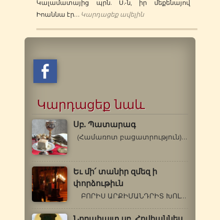
Կալամատայից պրն. Ս.-ն, իր մեքենայով
Իոաննա էր…
Կարդացեք ավելին
Կարդացեք նաև
Սբ. Պատարագ
(Համառոտ բացատրություն) «Պատարագ»…
Եւ մի՛ տանիր զմեզ ի
փորձութիւն
ԲՈՐԻՍ ԱՐՔԻՄԱՆԴՐԻՏ ԽՈԼՉԵՎ(1895-1971թթ.)ԶՐՈՒՅՑՆԵՐ…
Նորահայտ սբ. Հովհաննես