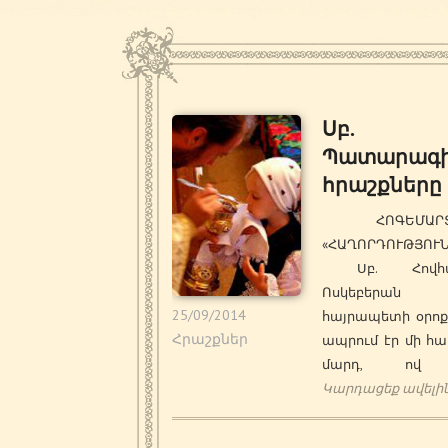
Սբ.
Պատարագ
հրաշքները
ՀՈԳԵՄԱՐՏ
«ՀԱՂՈՐԴՈՒԹՅ
Սբ. Հովհա
Ոսկեբերան
25/09/2014
հայրապետի օրոք (
Հրաշքներ
ապրում էր մի հ
մարդ, ով
Կարդացեք ավելի