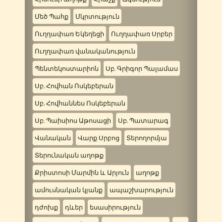
Մեծ Պահք
Մկրտություն
Ուղղափառ Եկեղեցի
Ուղղափառ Սրբեր
Ուղղափառ վանականություն
Պենտեկոստարիոն
Սբ. Գրիգոր Պալամաս
Սբ. Հովհան Ոսկեբերան
Սբ. Հովհաննես Ոսկեբերան
Սբ. Պաիսիոս Աթոսացի
Սբ. Պատարագ
Վանական
Վարք Սրբոց
Տերողորմյա
Տերունական աղոթք
Քրիստոսի Մարմին և Արյուն
աղոթք
ամուսնական կյանք
ապաշխարություն
դժոխք
դևեր
եսասիրություն