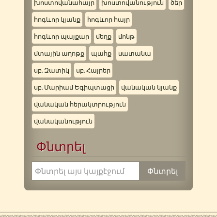
խոստովանահայր
խոստովանություն
ծեր
հոգևոր կյանք
հոգևոր հայր
հոգևոր պայքար
մեղք
մոնթ
մտային աղոթք
պահք
սատանա
սբ. Զատիկ
սբ. Հայրեր
սբ. Մարիամ Եգիպտացի
վանական կյանք
վանական հերակտրություն
վանականություն
Փնտրել