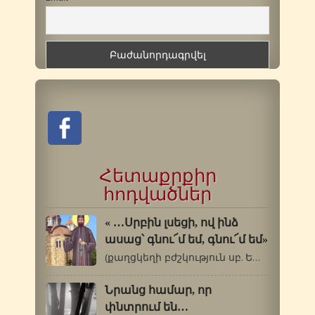
Հետաքրքիր
հոդվածներ
« …Սրբին լսեցի, ով ինձ
ասաց՝ գնու՜մ եմ, գնու՜մ եմ»
(քաղցկեղի բժշկություն սբ. Եփրեմի…
Նրանց համար, որ
փնտրում են…