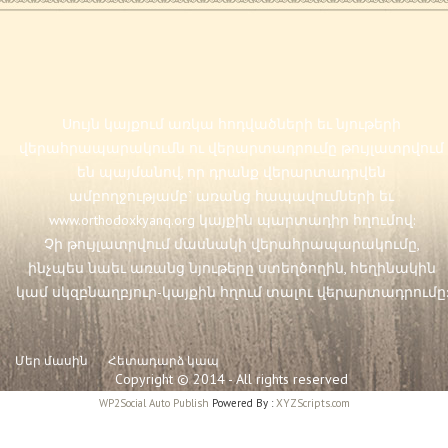
Սույն կայքում առկա հոդվածների եւ նյութերի
վերահրապարակումն ու վերարտադրումը թույլատրվում
են պայմանով, որ դրանք վերարտադրվեն
ամբողջությամբ` առանց հապավումների եւ
www.orthodoxkyanq.org
կայքին պարտադիր հղումով:
Չի թույլատրվում մասնակի վերահրապարակումը,
ինչպես նաեւ առանց նյութերը ստեղծողին, հեղինակին
կամ սկզբնաղբյուր-կայքին հղում տալու վերարտադրումը:
Մեր մասին
Հետադարձ կապ
Copyright © 2014 - All rights reserved
WP2Social Auto Publish
Powered By :
XYZScripts.com