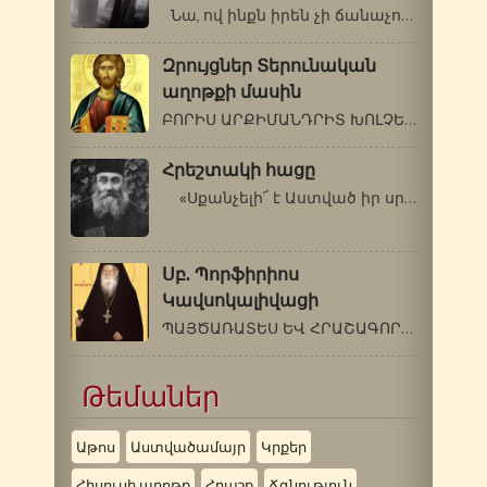
Նա, ով ինքն իրեն չի ճանաչում, ո՛չ…
Զրույցներ Տերունական
աղոթքի մասին
ԲՈՐԻՍ ԱՐՔԻՄԱՆԴՐԻՏ ԽՈԼՉԵՎ (1895-1971) ԱՂՈԹՔԻ…
Հրեշտակի հացը
«Սքանչելի՜ է Աստված իր սրբերի…
Սբ. Պորֆիրիոս
Կավսոկալիվացի
ՊԱՅԾԱՌԱՏԵՍ ԵՎ ՀՐԱՇԱԳՈՐԾ Դեկտեմբերի…
Թեմաներ
Աթոս
Աստվածամայր
Կրքեր
Հիսուսի աղոթք
Հրաշք
Ճգնություն