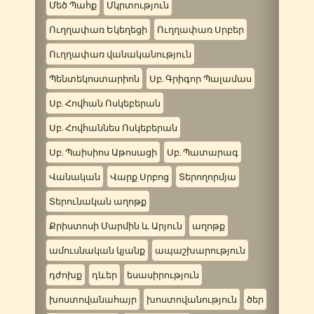
Մեծ Պահք
Մկրտություն
Ուղղափառ Եկեղեցի
Ուղղափառ Սրբեր
Ուղղափառ վանականություն
Պենտեկոստարիոն
Սբ. Գրիգոր Պալամաս
Սբ. Հովհան Ոսկեբերան
Սբ. Հովհաննես Ոսկեբերան
Սբ. Պաիսիոս Աթոսացի
Սբ. Պատարագ
Վանական
Վարք Սրբոց
Տերողորմյա
Տերունական աղոթք
Քրիստոսի Մարմին և Արյուն
աղոթք
ամուսնական կյանք
ապաշխարություն
դժոխք
դևեր
եսասիրություն
խոստովանահայր
խոստովանություն
ծեր