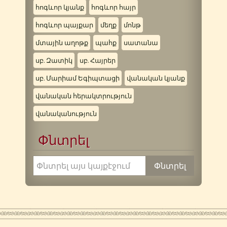
հոգևոր կյանք
հոգևոր հայր
հոգևոր պայքար
մեղք
մոնթ
մտային աղոթք
պահք
սատանա
սբ. Զատիկ
սբ. Հայրեր
սբ. Մարիամ Եգիպտացի
վանական կյանք
վանական հերակտրություն
վանականություն
Փնտրել