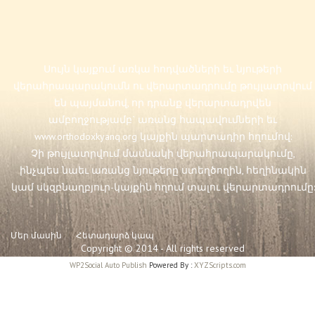
Սույն կայքում առկա հոդվածների եւ նյութերի
վերահրապարակումն ու վերարտադրումը թույլատրվում
են պայմանով, որ դրանք վերարտադրվեն
ամբողջությամբ` առանց հապավումների եւ
www.orthodoxkyanq.org
կայքին պարտադիր հղումով:
Չի թույլատրվում մասնակի վերահրապարակումը,
ինչպես նաեւ առանց նյութերը ստեղծողին, հեղինակին
կամ սկզբնաղբյուր-կայքին հղում տալու վերարտադրումը:
Մեր մասին
Հետադարձ կապ
Copyright © 2014 - All rights reserved
WP2Social Auto Publish
Powered By :
XYZScripts.com