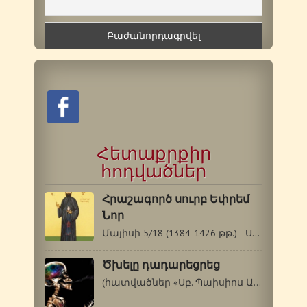
Հետաքրքիր
հոդվածներ
Հրաշագործ սուրբ Եփրեմ
Նոր
Մայիսի 5/18 (1384-1426 թթ.) Սուրբ Եփրեմը…
Ծխելը դադարեցրեց
(հատվածներ «Սբ. Պաիսիոս Աթոսացու…