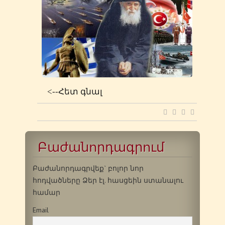
<--Հետ գնալ
Բաժանորդագրում
Բաժանորդագրվեք` բոլոր նոր
հոդվածները Ձեր էլ. հասցեին ստանալու
համար
Email