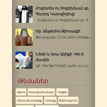
Հոգետես ու հոգեխնամ սբ.
Գևորգ Կարսլիդիսը
Հոգետես ու հոգեխնամ սբ. Գևորգ Կարսլիդիսը…
Սբ. Անթիմոս Քիոսացի
Փետրվարի 15/28 (1869-1960թթ.) Սբ. Անթիմոս…
Նեռի և նրա կնիքի` 666-ի
մասին
ՍԲ. ՊՈՐՖԻՐԻՈՍԸ ՆԵՌԻ ԵՎ ՆՐԱ ԿՆԻՔԻ`…
Թեմաներ
Աթոս
Աստվածամայր
Կրքեր
Հիսուսի աղոթք
Հրաշք
Ճգնություն