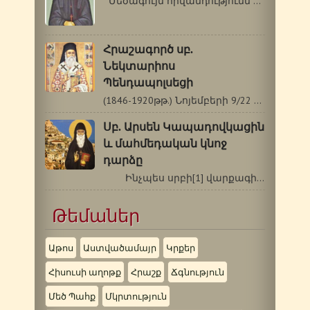
Մեծագույն հիվանդությունն է, երբ…
Հրաշագործ սբ.
Նեկտարիոս
Պենդապոլսեցի
(1846-1920թթ.) Նոյեմբերի 9/22 Սբ. Նեկտարիոսը…
Սբ. Արսեն Կապադովկացին
և մահմեդական կնոջ
դարձը
Ինչպես սրբի[1] վարքագիրն…
Թեմաներ
Աթոս
Աստվածամայր
Կրքեր
Հիսուսի աղոթք
Հրաշք
Ճգնություն
Մեծ Պահք
Մկրտություն