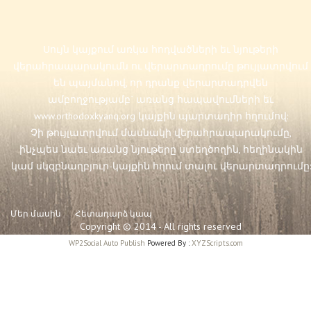
Սույն կայքում առկա հոդվածների եւ նյութերի
վերահրապարակումն ու վերարտադրումը թույլատրվում
են պայմանով, որ դրանք վերարտադրվեն
ամբողջությամբ` առանց հապավումների եւ
www.orthodoxkyanq.org
կայքին պարտադիր հղումով:
Չի թույլատրվում մասնակի վերահրապարակումը,
ինչպես նաեւ առանց նյութերը ստեղծողին, հեղինակին
կամ սկզբնաղբյուր-կայքին հղում տալու վերարտադրումը:
Մեր մասին
Հետադարձ կապ
Copyright © 2014 - All rights reserved
WP2Social Auto Publish
Powered By :
XYZScripts.com