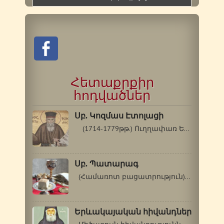
Հետաքրքիր
հոդվածներ
Սբ. Կոզմաս Էտոլացի
(1714-1779թթ.) Ուղղափառ Եկեղեցին…
Սբ. Պատարագ
(Համառոտ բացատրություն) «Պատարագ»…
Երևակայական հիվանդներ