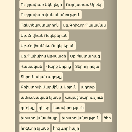
Ուղղափառ Եկեղեցի
Ուղղափառ Սրբեր
Ուղղափառ վանականություն
Պենտեկոստարիոն
Սբ. Գրիգոր Պալամաս
Սբ. Հովհան Ոսկեբերան
Սբ. Հովհաննես Ոսկեբերան
Սբ. Պաիսիոս Աթոսացի
Սբ. Պատարագ
Վանական
Վարք Սրբոց
Տերողորմյա
Տերունական աղոթք
Քրիստոսի Մարմին և Արյուն
աղոթք
ամուսնական կյանք
ապաշխարություն
դժոխք
դևեր
եսասիրություն
խոստովանահայր
խոստովանություն
ծեր
հոգևոր կյանք
հոգևոր հայր