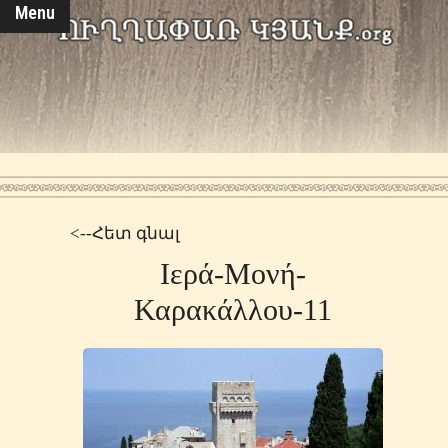
Menu
<--Հետ գնալ
Ιερά-Μονή-
Καρακάλλου-11