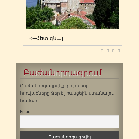
<--Հետ գնալ
Բաժանորդագրում
Բաժանորդագրվեք` բոլոր նոր
հոդվածները Ձեր էլ. հասցեին ստանալու
համար
Email