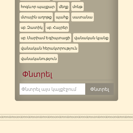
հոգևոր պայքար
մեղք
մոնթ
մտային աղոթք
պահք
սատանա
սբ. Զատիկ
սբ. Հայրեր
սբ. Մարիամ Եգիպտացի
վանական կյանք
վանական հերակտրություն
վանականություն
Փնտրել