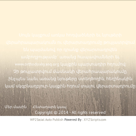
Սույն կայքում առկա հոդվածների եւ նյութերի
վերահրապարակումն ու վերարտադրումը թույլատրվում
են պայմանով, որ դրանք վերարտադրվեն
ամբողջությամբ` առանց հապավումների եւ
www.orthodoxkyanq.org
կայքին պարտադիր հղումով:
Չի թույլատրվում մասնակի վերահրապարակումը,
ինչպես նաեւ առանց նյութերը ստեղծողին, հեղինակին
կամ սկզբնաղբյուր-կայքին հղում տալու վերարտադրումը:
Մեր մասին
Հետադարձ կապ
Copyright © 2014 - All rights reserved
WP2Social Auto Publish
Powered By :
XYZScripts.com