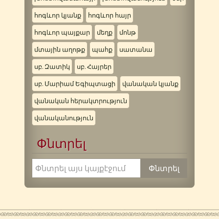
հոգևոր կյանք
հոգևոր հայր
հոգևոր պայքար
մեղք
մոնթ
մտային աղոթք
պահք
սատանա
սբ. Զատիկ
սբ. Հայրեր
սբ. Մարիամ Եգիպտացի
վանական կյանք
վանական հերակտրություն
վանականություն
Փնտրել