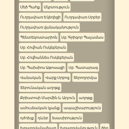
Մեծ Պահք
Մկրտություն
Ուղղափառ Եկեղեցի
Ուղղափառ Սրբեր
Ուղղափառ վանականություն
Պենտեկոստարիոն
Սբ. Գրիգոր Պալամաս
Սբ. Հովհան Ոսկեբերան
Սբ. Հովհաննես Ոսկեբերան
Սբ. Պաիսիոս Աթոսացի
Սբ. Պատարագ
Վանական
Վարք Սրբոց
Տերողորմյա
Տերունական աղոթք
Քրիստոսի Մարմին և Արյուն
աղոթք
ամուսնական կյանք
ապաշխարություն
դժոխք
դևեր
եսասիրություն
խոստովանահայր
խոստովանություն
ծեր