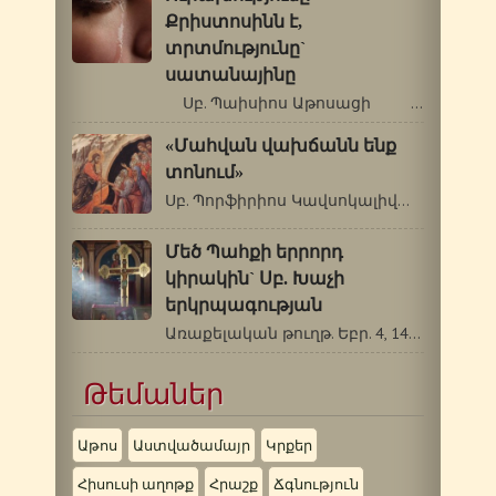
Քրիստոսինն է,
տրտմությունը`
սատանայինը
Սբ. Պաիսիոս Աթոսացի …
«Մահվան վախճանն ենք
տոնում»
Սբ. Պորֆիրիոս Կավսոկալիվացի (1906-1991թթ.)…
Մեծ Պահքի երրորդ
կիրակին` Սբ. Խաչի
երկրպագության
Առաքելական թուղթ. Եբր. 4, 14-5, 6: Ավետարան.…
Թեմաներ
Աթոս
Աստվածամայր
Կրքեր
Հիսուսի աղոթք
Հրաշք
Ճգնություն