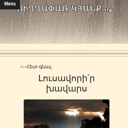
Menu
<--Հետ գնալ
Լուսավորի՛ր
խավարս