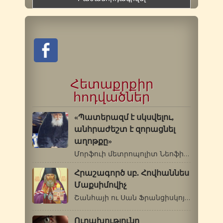
Հետաքրքիր
հոդվածներ
«Պատերազմ է սկսվելու,
անհրաժեշտ է զորացնել
աղոթքը»
Մորֆուի մետրոպոլիտ Նեոֆիտոսը Սբ.Պաիսիոս…
Հրաշագործ սբ. Հովհաննես
Մաքսիմովիչ
Շանհայի ու Սան Ֆրանցիսկոյի արքեպիսկոպոս…
Ուրախությունը