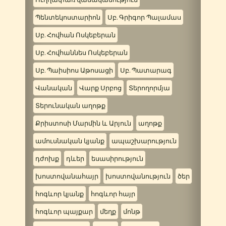
Պենտեկոստարիոն
Սբ. Գրիգոր Պալամաս
Սբ. Հովհան Ոսկեբերան
Սբ. Հովհաննես Ոսկեբերան
Սբ. Պաիսիոս Աթոսացի
Սբ. Պատարագ
Վանական
Վարք Սրբոց
Տերողորմյա
Տերունական աղոթք
Քրիստոսի Մարմին և Արյուն
աղոթք
ամուսնական կյանք
ապաշխարություն
դժոխք
դևեր
եսասիրություն
խոստովանահայր
խոստովանություն
ծեր
հոգևոր կյանք
հոգևոր հայր
հոգևոր պայքար
մեղք
մոնթ