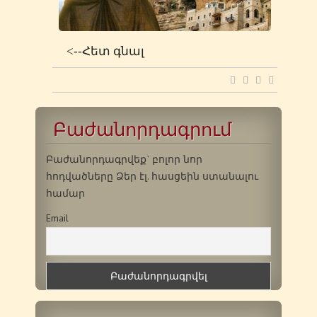
<--Հետ գնալ
Բաժանորդագրում
Բաժանորդագրվեք` բոլոր նոր
հոդվածները Ձեր էլ. հասցեին ստանալու
համար
Email