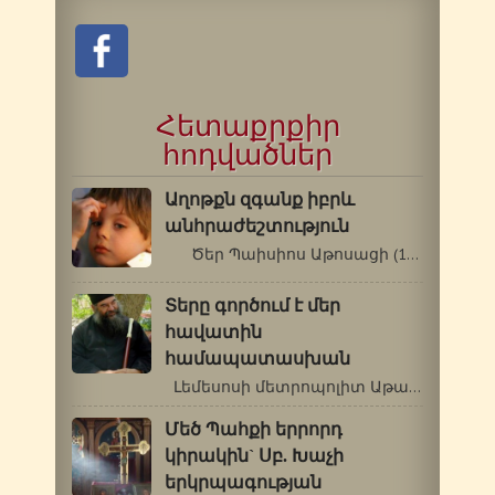
Հետաքրքիր
հոդվածներ
Աղոթքն զգանք իբրև
անհրաժեշտություն
Ծեր Պաիսիոս Աթոսացի (1924-1994 թթ.)…
Տերը գործում է մեր
հավատին
համապատասխան
Լեմեսոսի մետրոպոլիտ Աթանաս …
Մեծ Պահքի երրորդ
կիրակին` Սբ. Խաչի
երկրպագության