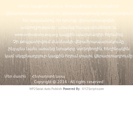
Սույն կայքում առկա հոդվածների եւ նյութերի
վերահրապարակումն ու վերարտադրումը թույլատրվում
են պայմանով, որ դրանք վերարտադրվեն
ամբողջությամբ` առանց հապավումների եւ
www.orthodoxkyanq.org
կայքին պարտադիր հղումով:
Չի թույլատրվում մասնակի վերահրապարակումը,
ինչպես նաեւ առանց նյութերը ստեղծողին, հեղինակին
կամ սկզբնաղբյուր-կայքին հղում տալու վերարտադրումը:
Մեր մասին
Հետադարձ կապ
Copyright © 2014 - All rights reserved
WP2Social Auto Publish
Powered By :
XYZScripts.com