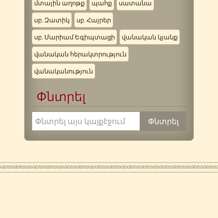
մտային աղոթք
պահք
սատանա
սբ. Զատիկ
սբ. Հայրեր
սբ. Մարիամ Եգիպտացի
վանական կյանք
վանական հերակտրություն
վանականություն
Փնտրել