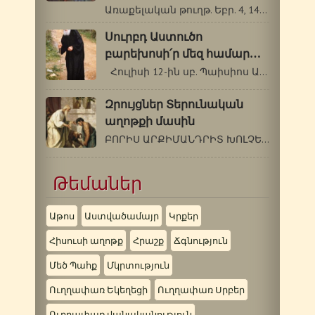
Առաքելական թուղթ. Եբր. 4, 14-5, 6: Ավետարան.…
Սուրբդ Աստուծո
բարեխոսի՛ր մեզ համար…
Հուլիսի 12-ին սբ. Պաիսիոս Աթոսացու…
Զրույցներ Տերունական
աղոթքի մասին
ԲՈՐԻՍ ԱՐՔԻՄԱՆԴՐԻՏ ԽՈԼՉԵՎ (1895-1971 թթ.)…
Թեմաներ
Աթոս
Աստվածամայր
Կրքեր
Հիսուսի աղոթք
Հրաշք
Ճգնություն
Մեծ Պահք
Մկրտություն
Ուղղափառ Եկեղեցի
Ուղղափառ Սրբեր
Ուղղափառ վանականություն